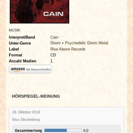
INTERVIEWS
SPECIALS
MUSIK
REDAKTION
Interpret/Band
Cain
Doom
Psychedelic Doom Metal
Unter-Genre
LINKS
Label
Rise Above Records
Format
CD
Anzahl Medien
1
ARCHIV
HÖRSPIEGEL-MEINUNG
29. Oktober 2019
Nico Steckelberg
Gesamtwertung
6,0