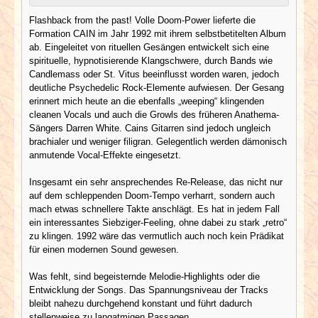
Flashback from the past! Volle Doom-Power lieferte die
Formation CAIN im Jahr 1992 mit ihrem selbstbetitelten Album
ab. Eingeleitet von rituellen Gesängen entwickelt sich eine
spirituelle, hypnotisierende Klangschwere, durch Bands wie
Candlemass oder St. Vitus beeinflusst worden waren, jedoch
deutliche Psychedelic Rock-Elemente aufwiesen. Der Gesang
erinnert mich heute an die ebenfalls „weeping“ klingenden
cleanen Vocals und auch die Growls des früheren Anathema-
Sängers Darren White. Cains Gitarren sind jedoch ungleich
brachialer und weniger filigran. Gelegentlich werden dämonisch
anmutende Vocal-Effekte eingesetzt.
Insgesamt ein sehr ansprechendes Re-Release, das nicht nur
auf dem schleppenden Doom-Tempo verharrt, sondern auch
mach etwas schnellere Takte anschlägt. Es hat in jedem Fall
ein interessantes Siebziger-Feeling, ohne dabei zu stark „retro“
zu klingen. 1992 wäre das vermutlich auch noch kein Prädikat
für einen modernen Sound gewesen.
Was fehlt, sind begeisternde Melodie-Highlights oder die
Entwicklung der Songs. Das Spannungsniveau der Tracks
bleibt nahezu durchgehend konstant und führt dadurch
stellenweise zu langatmigen Passagen.