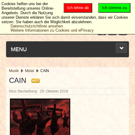
Cookies helfen uns bei der
Ich lehne ab
Ich stimme zu
Bereitstellung unseres Online-
Angebots. Durch die Nutzung
unserer Dienste erklären Sie sich damit einverstanden, dass wir Cookies
setzen. Sie haben auch die Möglichkeit abzulehnen.
Datenschutzrichtlinie ansehen
Weitere Informationen zu Cookies und ePrivacy
MENU
Musik
Metal
CAIN
NEUESTE ARTIKEL
CAIN
HOT
Nico Steckelberg
29. Oktober 2019
NEWS & DATES
BERICHTE
VERLOSUNGEN