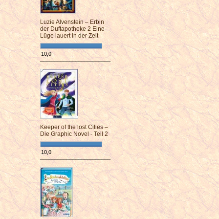
Luzie Alvenstein – Erbin
der Duftapotheke 2 Eine
Lüge lauert in der Zeit
10,0
¯¯¯¯¯¯¯¯¯¯¯¯¯¯¯¯¯¯¯¯¯¯¯¯
Keeper of the lost Cities –
Die Graphic Novel - Teil 2
10,0
¯¯¯¯¯¯¯¯¯¯¯¯¯¯¯¯¯¯¯¯¯¯¯¯