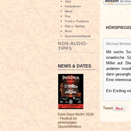
Jazz
Kinderlieder
Metal
Pop
Punk u. Punkrock
Rap u. HipHop
HÖRSPIEGE
Rock
Soundtrack/Klassik
NON-AUDIO-
Michael Brinksc
TIPPS
Mit sechs So
israelische S
Miller auf. D
NEWS & DATES
anderen musik
dann gesanglic
Eine interessa
Ein Erstling mi
Tweet
Dark Days Berlin 2026
- Festival im
ehemaligen
Stummfilmkino