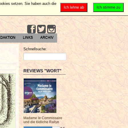
Cookies setzen. Sie haben auch die
Ich lehne ab
Ich stimme zu
DAKTION
LINKS
ARCHIV
Schnellsuche:
REVIEWS "WORT"
Madame le Commissaire
und die tödliche Rallye