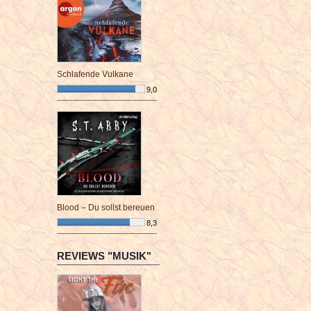
Schlafende Vulkane
9,0
¯¯¯¯¯¯¯¯¯¯¯¯¯¯¯¯¯¯¯¯¯¯¯¯
Blood – Du sollst bereuen
8,3
¯¯¯¯¯¯¯¯¯¯¯¯¯¯¯¯¯¯¯¯¯¯¯¯
REVIEWS "MUSIK"