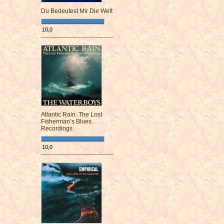
Du Bedeutest Mir Die Welt
10,0
¯¯¯¯¯¯¯¯¯¯¯¯¯¯¯¯¯¯¯¯¯¯¯¯
Atlantic Rain: The Lost
Fisherman’s Blues
Recordings
10,0
¯¯¯¯¯¯¯¯¯¯¯¯¯¯¯¯¯¯¯¯¯¯¯¯