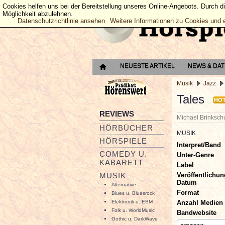
Cookies helfen uns bei der Bereitstellung unseres Online-Angebots. Durch d
Möglichkeit abzulehnen.
Datenschutzrichtlinie ansehen
Weitere Informationen zu Cookies und 
NEUESTE ARTIKEL
NEWS & DA
Musik
Jazz
Tales
HO
REVIEWS
Michael Brinksc
HÖRBÜCHER
MUSIK
HÖRSPIELE
Interpret/Band
COMEDY U.
Unter-Genre
KABARETT
Label
Veröffentlichun
MUSIK
Datum
Alternative
Format
Blues u. Bluesrock
Anzahl Medien
Elektronik u. EBM
Folk u. WorldMusic
Bandwebsite
Gothic u. DarkWave