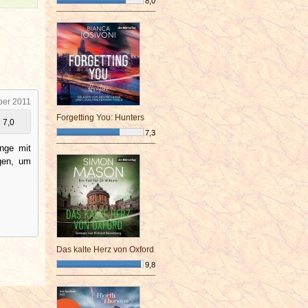
8,0
¯¯¯¯¯¯¯¯¯¯¯¯¯¯¯¯¯¯¯¯¯¯¯¯
ber 2011
Forgetting You: Hunters
7,0
7,3
¯¯¯¯¯¯¯¯¯¯¯¯¯¯¯¯¯¯¯¯¯¯¯¯
änge mit
gen, um
Das kalte Herz von Oxford
9,8
¯¯¯¯¯¯¯¯¯¯¯¯¯¯¯¯¯¯¯¯¯¯¯¯