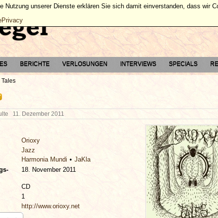
ie Nutzung unserer Dienste erklären Sie sich damit einverstanden, dass wir 
ePrivacy
TES
BERICHTE
VERLOSUNGEN
INTERVIEWS
SPECIALS
RE
Tales
T
hulte
11. Dezember 2011
Orioxy
Jazz
Harmonia Mundi
JaKla
gs-
18. November 2011
CD
1
http://www.orioxy.net