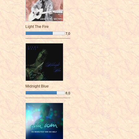
Light The Fire
7,0
¯¯¯¯¯¯¯¯¯¯¯¯¯¯¯¯¯¯¯¯¯¯¯¯
Midnight Blue
8,0
¯¯¯¯¯¯¯¯¯¯¯¯¯¯¯¯¯¯¯¯¯¯¯¯