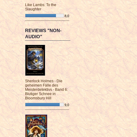
Like Lambs: To the
Slaughter
8,0
¯¯¯¯¯¯¯¯¯¯¯¯¯¯¯¯¯¯¯¯¯¯¯¯
REVIEWS "NON-
AUDIO"
Sherlock Holmes - Die
geheimen Fälle des
Meisterdetektivs - Band 6:
Blutiger Schnee in
Bloomsbury Hill
9,0
¯¯¯¯¯¯¯¯¯¯¯¯¯¯¯¯¯¯¯¯¯¯¯¯