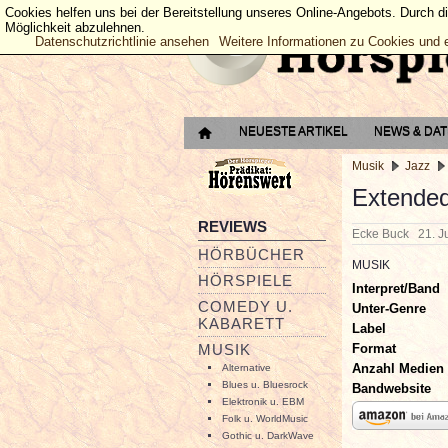
Cookies helfen uns bei der Bereitstellung unseres Online-Angebots. Durch d
Möglichkeit abzulehnen.
Datenschutzrichtlinie ansehen
Weitere Informationen zu Cookies und 
NEUESTE ARTIKEL
NEWS & DA
Musik
Jazz
Extende
REVIEWS
Ecke Buck
21. J
HÖRBÜCHER
MUSIK
HÖRSPIELE
Interpret/Band
COMEDY U.
Unter-Genre
KABARETT
Label
Format
MUSIK
Anzahl Medien
Alternative
Blues u. Bluesrock
Bandwebsite
Elektronik u. EBM
Folk u. WorldMusic
Gothic u. DarkWave