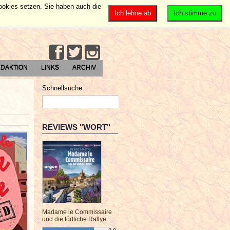
Cookies setzen. Sie haben auch die
Ich lehne ab
Ich stimme zu
DAKTION
LINKS
ARCHIV
Schnellsuche:
REVIEWS "WORT"
Madame le Commissaire
und die tödliche Rallye