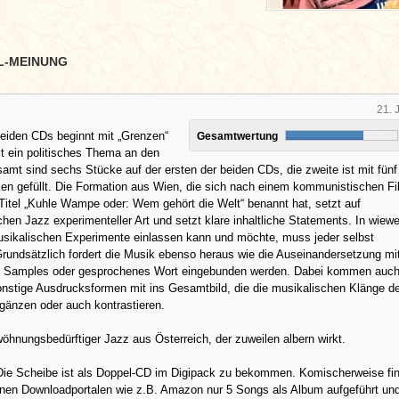
L-MEINUNG
21. 
beiden CDs beginnt mit „Grenzen“
Gesamtwertung
t ein politisches Thema an den
amt sind sechs Stücke auf der ersten der beiden CDs, die zweite ist mit fünf
en gefüllt. Die Formation aus Wien, die sich nach einem kommunistischen F
itel „Kuhle Wampe oder: Wem gehört die Welt“ benannt hat, setzt auf
chen Jazz experimenteller Art und setzt klare inhaltliche Statements. In wiew
musikalischen Experimente einlassen kann und möchte, muss jeder selbst
rundsätzlich fordert die Musik ebenso heraus wie die Auseinandersetzung mi
ls Samples oder gesprochenes Wort eingebunden werden. Dabei kommen auc
nstige Ausdrucksformen mit ins Gesamtbild, die die musikalischen Klänge de
gänzen oder auch kontrastieren.
wöhnungsbedürftiger Jazz aus Österreich, der zuweilen albern wirkt.
Die Scheibe ist als Doppel-CD im Digipack zu bekommen. Komischerweise fi
lnen Downloadportalen wie z.B. Amazon nur 5 Songs als Album aufgeführt und