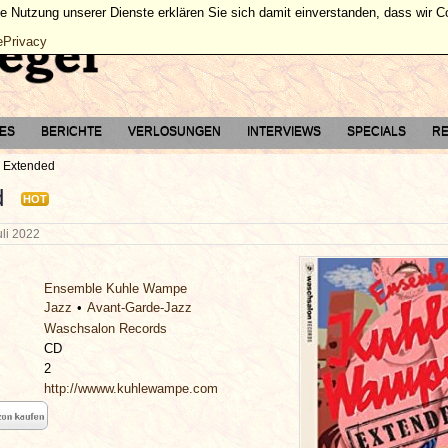
ie Nutzung unserer Dienste erklären Sie sich damit einverstanden, dass wir 
ePrivacy
TES
BERICHTE
VERLOSUNGEN
INTERVIEWS
SPECIALS
RE
Extended
d
HOT
uli 2022
Ensemble Kuhle Wampe
Jazz
Avant-Garde-Jazz
Waschsalon Records
CD
2
http://wwww.kuhlewampe.com