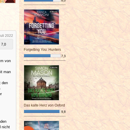
8,0
¯¯¯¯¯¯¯¯¯¯¯¯¯¯¯¯¯¯¯¯¯¯¯¯
Juli 2022
7,0
Forgetting You: Hunters
7,3
ilm von
¯¯¯¯¯¯¯¯¯¯¯¯¯¯¯¯¯¯¯¯¯¯¯¯
eit man
t den
h
r
Das kalte Herz von Oxford
9,8
¯¯¯¯¯¯¯¯¯¯¯¯¯¯¯¯¯¯¯¯¯¯¯¯
nden
 nicht