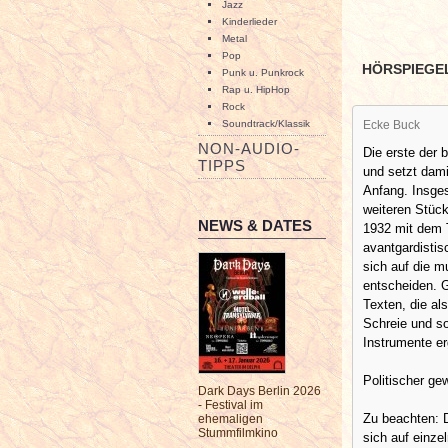
Jazz
Kinderlieder
Metal
Pop
HÖRSPIEGE
Punk u. Punkrock
Rap u. HipHop
Rock
Soundtrack/Klassik
Ecke Buck
NON-AUDIO-
Die erste der 
TIPPS
und setzt dami
Anfang. Insges
weiteren Stück
NEWS & DATES
1932 mit dem T
avantgardistis
sich auf die 
entscheiden. G
Texten, die a
Schreie und so
Instrumente er
Politischer ge
Dark Days Berlin 2026
- Festival im
Zu beachten: 
ehemaligen
Stummfilmkino
sich auf einze