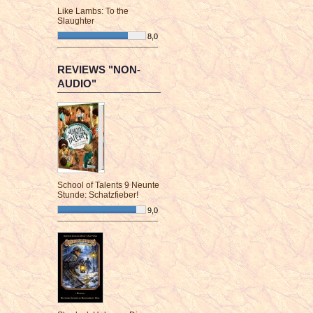
Like Lambs: To the
Slaughter
8,0
¯¯¯¯¯¯¯¯¯¯¯¯¯¯¯¯¯¯¯¯¯¯¯¯
REVIEWS "NON-
AUDIO"
School of Talents 9 Neunte
Stunde: Schatzfieber!
9,0
¯¯¯¯¯¯¯¯¯¯¯¯¯¯¯¯¯¯¯¯¯¯¯¯