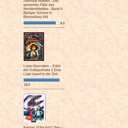
Sherlock Holmes - Die
geheimen Fälle des
Meisterdetektivs - Band 6:
Blutiger Schnee in
Bloomsbury Hill
9,0
¯¯¯¯¯¯¯¯¯¯¯¯¯¯¯¯¯¯¯¯¯¯¯¯
Luzie Alvenstein – Erbin
der Duftapotheke 2 Eine
Lüge lauert in der Zeit
10,0
¯¯¯¯¯¯¯¯¯¯¯¯¯¯¯¯¯¯¯¯¯¯¯¯
Keeper of the lost Cities –