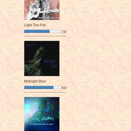
Light The Fire
7,0
¯¯¯¯¯¯¯¯¯¯¯¯¯¯¯¯¯¯¯¯¯¯¯¯
Midnight Blue
8,0
¯¯¯¯¯¯¯¯¯¯¯¯¯¯¯¯¯¯¯¯¯¯¯¯