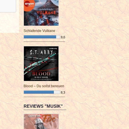
Schlafende Vulkane
9,0
¯¯¯¯¯¯¯¯¯¯¯¯¯¯¯¯¯¯¯¯¯¯¯¯
Blood – Du sollst bereuen
8,3
¯¯¯¯¯¯¯¯¯¯¯¯¯¯¯¯¯¯¯¯¯¯¯¯
REVIEWS "MUSIK"