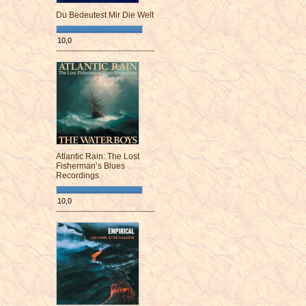
Du Bedeutest Mir Die Welt
10,0
¯¯¯¯¯¯¯¯¯¯¯¯¯¯¯¯¯¯¯¯¯¯¯¯
Atlantic Rain: The Lost
Fisherman’s Blues
Recordings
10,0
¯¯¯¯¯¯¯¯¯¯¯¯¯¯¯¯¯¯¯¯¯¯¯¯