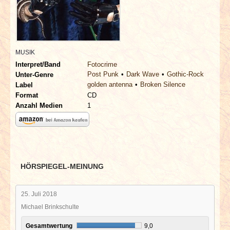
INTERVIEWS
SPECIALS
MUSIK
REDAKTION
Interpret/Band
Fotocrime
Post Punk
Dark Wave
Gothic-Rock
Unter-Genre
golden antenna
Broken Silence
LINKS
Label
Format
CD
Anzahl Medien
1
ARCHIV
HÖRSPIEGEL-MEINUNG
25. Juli 2018
Michael Brinkschulte
Gesamtwertung
9,0