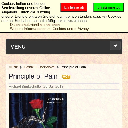
Cookies helfen uns bei der
Ich lehne ab
Ich stimme zu
Bereitstellung unseres Online-
Angebots. Durch die Nutzung
unserer Dienste erklären Sie sich damit einverstanden, dass wir Cookies
setzen. Sie haben auch die Möglichkeit abzulehnen.
Datenschutzrichtlinie ansehen
Weitere Informationen zu Cookies und ePrivacy
MENU
Musik
Gothic u. DarkWave
Principle of Pain
NEUESTE ARTIKEL
Principle of Pain
HOT
Michael Brinkschulte
25. Juli 2018
NEWS & DATES
BERICHTE
VERLOSUNGEN