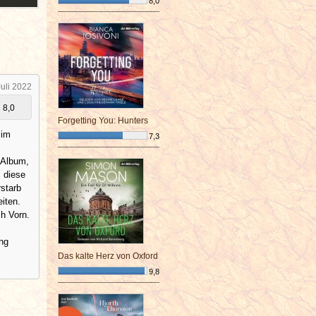
8,0
¯¯¯¯¯¯¯¯¯¯¯¯¯¯¯¯¯¯¯¯¯¯¯¯
Juli 2022
8,0
Forgetting You: Hunters
 im
7,3
¯¯¯¯¯¯¯¯¯¯¯¯¯¯¯¯¯¯¯¯¯¯¯¯
 Album,
 diese
rstarb
iten.
ch Vorn.
ng
Das kalte Herz von Oxford
9,8
¯¯¯¯¯¯¯¯¯¯¯¯¯¯¯¯¯¯¯¯¯¯¯¯