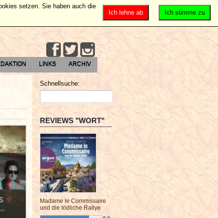
Cookies setzen. Sie haben auch die
Ich lehne ab
Ich stimme zu
DAKTION
LINKS
ARCHIV
Schnellsuche:
REVIEWS "WORT"
Madame le Commissaire
und die tödliche Rallye