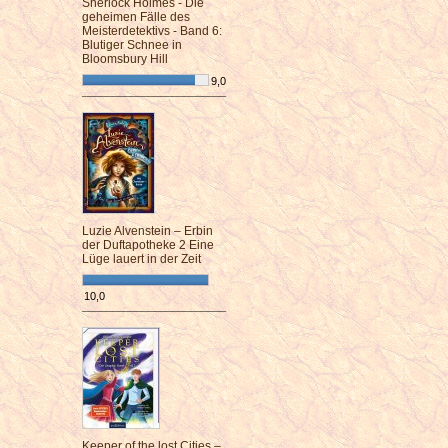
Sherlock Holmes - Die
geheimen Fälle des
Meisterdetektivs - Band 6:
Blutiger Schnee in
Bloomsbury Hill
9,0
¯¯¯¯¯¯¯¯¯¯¯¯¯¯¯¯¯¯¯¯¯¯¯¯
Luzie Alvenstein – Erbin
der Duftapotheke 2 Eine
Lüge lauert in der Zeit
10,0
¯¯¯¯¯¯¯¯¯¯¯¯¯¯¯¯¯¯¯¯¯¯¯¯
Keeper of the lost Cities –