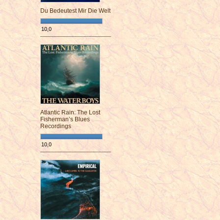
Du Bedeutest Mir Die Welt
10,0
¯¯¯¯¯¯¯¯¯¯¯¯¯¯¯¯¯¯¯¯¯¯¯¯
Atlantic Rain: The Lost
Fisherman’s Blues
Recordings
10,0
¯¯¯¯¯¯¯¯¯¯¯¯¯¯¯¯¯¯¯¯¯¯¯¯