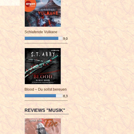
Schlafende Vulkane
9,0
¯¯¯¯¯¯¯¯¯¯¯¯¯¯¯¯¯¯¯¯¯¯¯¯
Blood – Du sollst bereuen
8,3
¯¯¯¯¯¯¯¯¯¯¯¯¯¯¯¯¯¯¯¯¯¯¯¯
REVIEWS "MUSIK"