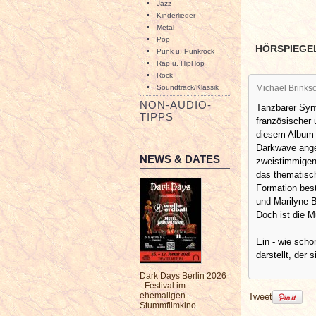
Jazz
Kinderlieder
Metal
Pop
HÖRSPIEGE
Punk u. Punkrock
Rap u. HipHop
Rock
Soundtrack/Klassik
Michael Brinksc
NON-AUDIO-
Tanzbarer Synt
TIPPS
französischer 
diesem Album 
Darkwave ange
NEWS & DATES
zweistimmigen
das thematisch
Formation best
und Marilyne B
Doch ist die M
Ein - wie scho
darstellt, der 
Dark Days Berlin 2026
- Festival im
ehemaligen
Tweet
Stummfilmkino