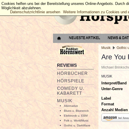
Cookies helfen uns bei der Bereitstellung unseres Online-Angebots. Durch d
Möglichkeit abzulehnen.
Datenschutzrichtlinie ansehen
Weitere Informationen zu Cookies und 
NEUESTE ARTIKEL
NEWS & DA
Musik
Gothic 
Are You 
REVIEWS
Michael Brinksc
HÖRBÜCHER
MUSIK
HÖRSPIELE
Interpret/Band
COMEDY U.
Unter-Genre
KABARETT
Label
MUSIK
Format
Alternative
Anzahl Medien
Blues u. Bluesrock
Elektronik u. EBM
Folk u. WorldMusic
Gothic u. DarkWave