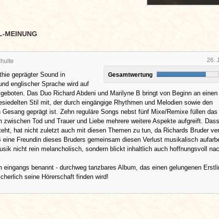
L-MEINUNG
26. 
hulte
hie geprägter Sound in
Gesamtwertung
und englischer Sprache wird auf
geboten. Das Duo Richard Abdeni und Marilyne B bringt von Beginn an einen
siedelten Stil mit, der durch eingängige Rhythmen und Melodien sowie den
 Gesang geprägt ist. Zehn reguläre Songs nebst fünf Mixe/Remixe füllen das
 zwischen Tod und Trauer und Liebe mehrere weitere Aspekte aufgreift. Dass
eht, hat nicht zuletzt auch mit diesen Themen zu tun, da Richards Bruder ve
 eine Freundin dieses Bruders gemeinsam diesen Verlust musikalisch aufarbe
usik nicht rein melancholisch, sondern blickt inhaltlich auch hoffnungsvoll na
n eingangs benannt - durchweg tanzbares Album, das einen gelungenen Erstli
sicherlich seine Hörerschaft finden wird!