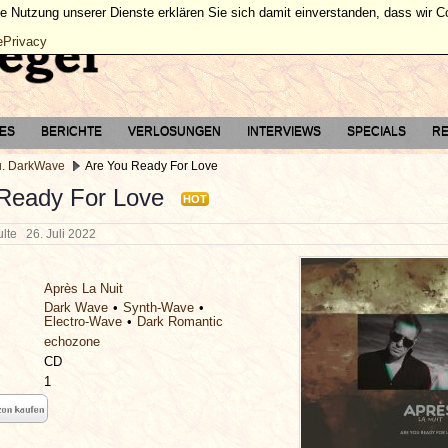
ie Nutzung unserer Dienste erklären Sie sich damit einverstanden, dass wir 
ePrivacy
TES
BERICHTE
VERLOSUNGEN
INTERVIEWS
SPECIALS
RE
u. DarkWave
Are You Ready For Love
Ready For Love
HOT
hulte
26. Juli 2022
Après La Nuit
Dark Wave
Synth-Wave
Electro-Wave
Dark Romantic
echozone
CD
1