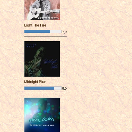
Light The Fire
7,0
¯¯¯¯¯¯¯¯¯¯¯¯¯¯¯¯¯¯¯¯¯¯¯¯
Midnight Blue
8,0
¯¯¯¯¯¯¯¯¯¯¯¯¯¯¯¯¯¯¯¯¯¯¯¯