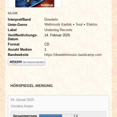
INTERVIEWS
MUSIK
SPECIALS
Interpret/Band
Dowdelin
Weltmusik Karibik
Soul
Elektro
Unter-Genre
REDAKTION
Label
Underdog Records
Veröffentlichungs-
14. Februar 2025
Datum
LINKS
Format
CD
Anzahl Medien
1
Bandwebsite
https://dowdelinmusic.bandcamp.com
ARCHIV
HÖRSPIEGEL-MEINUNG
04. Januar 2025
Christine Rubel
Gesamtwertung
7,0