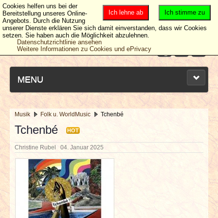
Cookies helfen uns bei der
Ich lehne ab
Ich stimme zu
Bereitstellung unseres Online-
Angebots. Durch die Nutzung
unserer Dienste erklären Sie sich damit einverstanden, dass wir Cookies
setzen. Sie haben auch die Möglichkeit abzulehnen.
Datenschutzrichtlinie ansehen
Weitere Informationen zu Cookies und ePrivacy
MENU
Musik
Folk u. WorldMusic
Tchenbé
NEUESTE ARTIKEL
Tchenbé
HOT
Christine Rubel
04. Januar 2025
NEWS & DATES
BERICHTE
VERLOSUNGEN