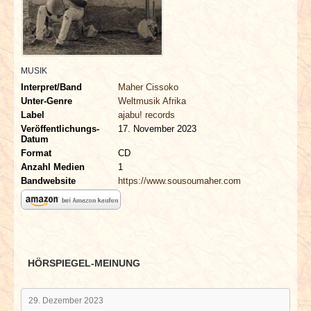
INTERVIEWS
SPECIALS
MUSIK
REDAKTION
Interpret/Band
Maher Cissoko
Unter-Genre
Weltmusik Afrika
LINKS
Label
ajabu! records
Veröffentlichungs-
17. November 2023
Datum
ARCHIV
Format
CD
Anzahl Medien
1
Bandwebsite
https://www.sousoumaher.com
HÖRSPIEGEL-MEINUNG
29. Dezember 2023