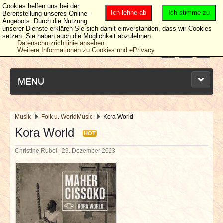
Cookies helfen uns bei der
Ich lehne ab
Ich stimme zu
Bereitstellung unseres Online-
Angebots. Durch die Nutzung
unserer Dienste erklären Sie sich damit einverstanden, dass wir Cookies
setzen. Sie haben auch die Möglichkeit abzulehnen.
Datenschutzrichtlinie ansehen
Weitere Informationen zu Cookies und ePrivacy
MENU
Musik
Folk u. WorldMusic
Kora World
NEUESTE ARTIKEL
Kora World
HOT
Christine Rubel
29. Dezember 2023
NEWS & DATES
BERICHTE
VERLOSUNGEN