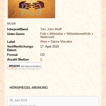
INTERVIEWS
SPECIALS
MUSIK
REDAKTION
Interpret/Band
Tom John Wolff
Folk
Mittelalter
Mittelalterweltfolk
Unter-Genre
Weltmusik
LINKS
Alive
Danse Macabre
Label
Veröffentlichungs-
17. April 2015
Datum
ARCHIV
Format
CD
Anzahl Medien
1
HÖRSPIEGEL-MEINUNG
06. Juni 2015