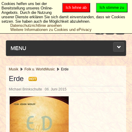
Cookies helfen uns bei der
Ich lehne ab
Ich stimme zu
Bereitstellung unseres Online-
Angebots. Durch die Nutzung
unserer Dienste erklären Sie sich damit einverstanden, dass wir Cookies
setzen. Sie haben auch die Möglichkeit abzulehnen.
Datenschutzrichtlinie ansehen
Weitere Informationen zu Cookies und ePrivacy
MENU
Musik
Folk u. WorldMusic
Erde
NEUESTE ARTIKEL
Erde
HOT
Michael Brinkschulte
06. Juni 2015
NEWS & DATES
BERICHTE
VERLOSUNGEN