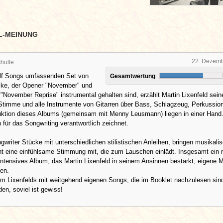
L-MEINUNG
22. Dezem
hulte
lf Songs umfassenden Set von
Gesamtwertung
ke, der Opener "November" und
"November Reprise" instrumental gehalten sind, erzählt Martin Lixenfeld sein
Stimme und alle Instrumente von Gitarren über Bass, Schlagzeug, Perkussio
uktion dieses Albums (gemeinsam mit Menny Leusmann) liegen in einer Hand
 für das Songwriting verantwortlich zeichnet.
gwriter Stücke mit unterschiedlichen stilistischen Anleihen, bringen musikali
nt eine einfühlsame Stimmung mit, die zum Lauschen einlädt. Insgesamt ein 
ntensives Album, das Martin Lixenfeld in seinem Ansinnen bestärkt, eigene 
len.
m Lixenfelds mit weitgehend eigenen Songs, die im Booklet nachzulesen sind
den, soviel ist gewiss!