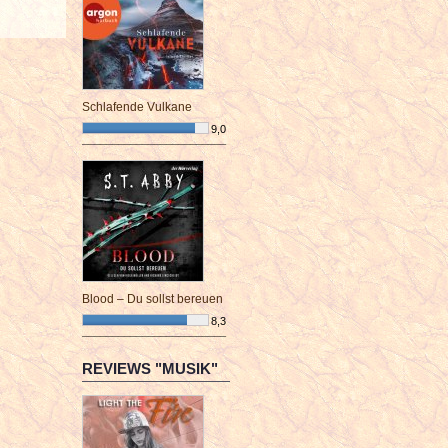
Schlafende Vulkane
9,0
¯¯¯¯¯¯¯¯¯¯¯¯¯¯¯¯¯¯¯¯¯¯¯¯
Blood – Du sollst bereuen
8,3
¯¯¯¯¯¯¯¯¯¯¯¯¯¯¯¯¯¯¯¯¯¯¯¯
REVIEWS "MUSIK"