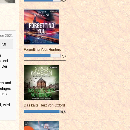
8,0
¯¯¯¯¯¯¯¯¯¯¯¯¯¯¯¯¯¯¯¯¯¯¯¯
ber 2021
7,0
Forgetting You: Hunters
e
7,3
n und
¯¯¯¯¯¯¯¯¯¯¯¯¯¯¯¯¯¯¯¯¯¯¯¯
. Der
sch und
ruhiges
Musik
, wird
Das kalte Herz von Oxford
9,8
¯¯¯¯¯¯¯¯¯¯¯¯¯¯¯¯¯¯¯¯¯¯¯¯