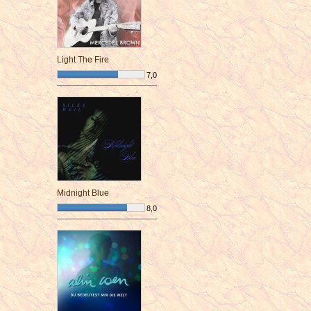
Light The Fire
7,0
¯¯¯¯¯¯¯¯¯¯¯¯¯¯¯¯¯¯¯¯¯¯¯¯
Midnight Blue
8,0
¯¯¯¯¯¯¯¯¯¯¯¯¯¯¯¯¯¯¯¯¯¯¯¯