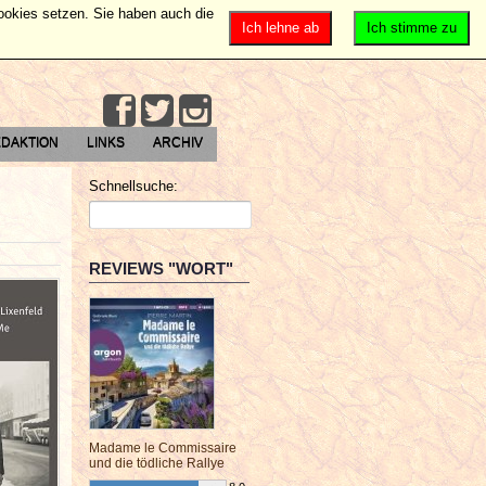
Cookies setzen. Sie haben auch die
Ich lehne ab
Ich stimme zu
DAKTION
LINKS
ARCHIV
Schnellsuche:
REVIEWS "WORT"
Madame le Commissaire
und die tödliche Rallye