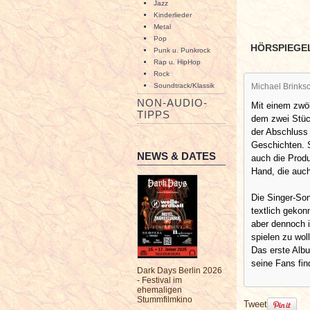
Jazz
Kinderlieder
Metal
Pop
HÖRSPIEGE
Punk u. Punkrock
Rap u. HipHop
Rock
Soundtrack/Klassik
Michael Brinksc
NON-AUDIO-
Mit einem zwö
TIPPS
dem zwei Stüc
der Abschluss 
Geschichten. 
NEWS & DATES
auch die Prod
Hand, die auch
Die Singer-Son
textlich gekon
aber dennoch i
spielen zu wol
Das erste Albu
seine Fans fin
Dark Days Berlin 2026
- Festival im
ehemaligen
Stummfilmkino
Tweet