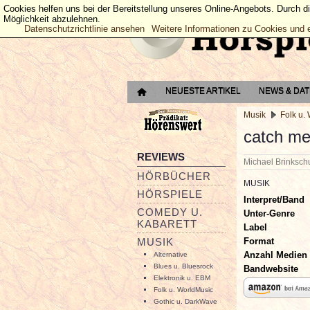
Cookies helfen uns bei der Bereitstellung unseres Online-Angebots. Durch d
Möglichkeit abzulehnen.
Datenschutzrichtlinie ansehen
Weitere Informationen zu Cookies und 
NEUESTE ARTIKEL
NEWS & DA
Musik
Folk u.
catch m
REVIEWS
Michael Brinksc
HÖRBÜCHER
MUSIK
HÖRSPIELE
Interpret/Band
COMEDY U.
Unter-Genre
KABARETT
Label
Format
MUSIK
Anzahl Medien
Alternative
Blues u. Bluesrock
Bandwebsite
Elektronik u. EBM
Folk u. WorldMusic
Gothic u. DarkWave