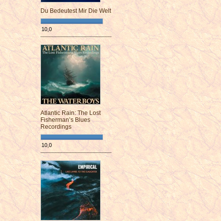
Du Bedeutest Mir Die Welt
10,0
¯¯¯¯¯¯¯¯¯¯¯¯¯¯¯¯¯¯¯¯¯¯¯¯
Atlantic Rain: The Lost
Fisherman’s Blues
Recordings
10,0
¯¯¯¯¯¯¯¯¯¯¯¯¯¯¯¯¯¯¯¯¯¯¯¯