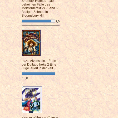
Sherlock Holmes - Die
geheimen Fälle des
Meisterdetektivs - Band 6:
Blutiger Schnee in
Bloomsbury Hill
9,0
¯¯¯¯¯¯¯¯¯¯¯¯¯¯¯¯¯¯¯¯¯¯¯¯
Luzie Alvenstein – Erbin
der Duftapotheke 2 Eine
Lüge lauert in der Zeit
10,0
¯¯¯¯¯¯¯¯¯¯¯¯¯¯¯¯¯¯¯¯¯¯¯¯
Keeper of the lost Cities –