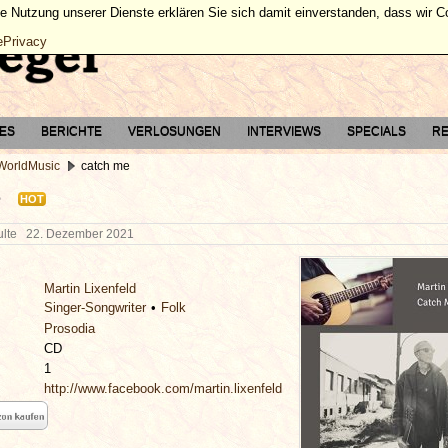
ie Nutzung unserer Dienste erklären Sie sich damit einverstanden, dass wir 
ePrivacy
TES
BERICHTE
VERLOSUNGEN
INTERVIEWS
SPECIALS
RE
 WorldMusic
catch me
e
HOT
hulte
22. Dezember 2021
Martin Lixenfeld
Singer-Songwriter
Folk
Prosodia
CD
1
http://www.facebook.com/martin.lixenfeld