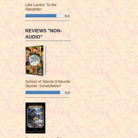
Like Lambs: To the
Slaughter
8,0
¯¯¯¯¯¯¯¯¯¯¯¯¯¯¯¯¯¯¯¯¯¯¯¯
REVIEWS "NON-
AUDIO"
School of Talents 9 Neunte
Stunde: Schatzfieber!
9,0
¯¯¯¯¯¯¯¯¯¯¯¯¯¯¯¯¯¯¯¯¯¯¯¯