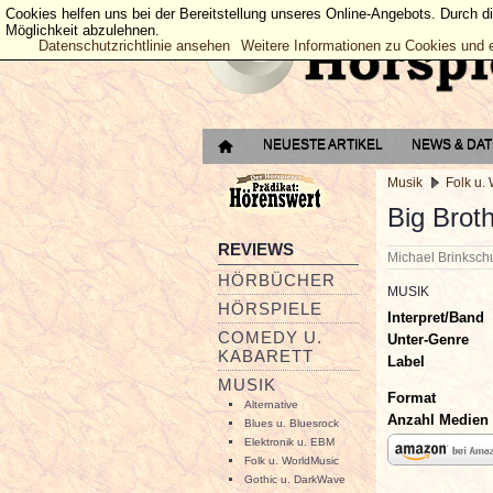
Cookies helfen uns bei der Bereitstellung unseres Online-Angebots. Durch d
Möglichkeit abzulehnen.
Datenschutzrichtlinie ansehen
Weitere Informationen zu Cookies und 
NEUESTE ARTIKEL
NEWS & DA
Musik
Folk u.
Big Brot
REVIEWS
Michael Brinksc
HÖRBÜCHER
MUSIK
HÖRSPIELE
Interpret/Band
COMEDY U.
Unter-Genre
KABARETT
Label
MUSIK
Format
Alternative
Anzahl Medien
Blues u. Bluesrock
Elektronik u. EBM
Folk u. WorldMusic
Gothic u. DarkWave