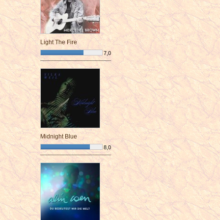
Light The Fire
7,0
¯¯¯¯¯¯¯¯¯¯¯¯¯¯¯¯¯¯¯¯¯¯¯¯
Midnight Blue
8,0
¯¯¯¯¯¯¯¯¯¯¯¯¯¯¯¯¯¯¯¯¯¯¯¯