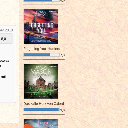
8,0
¯¯¯¯¯¯¯¯¯¯¯¯¯¯¯¯¯¯¯¯¯¯¯¯
ber 2018
8,0
Forgetting You: Hunters
7,3
 etwas
¯¯¯¯¯¯¯¯¯¯¯¯¯¯¯¯¯¯¯¯¯¯¯¯
n.
 mit
Das kalte Herz von Oxford
9,8
¯¯¯¯¯¯¯¯¯¯¯¯¯¯¯¯¯¯¯¯¯¯¯¯