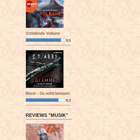
Schlafende Vulkane
9,0
¯¯¯¯¯¯¯¯¯¯¯¯¯¯¯¯¯¯¯¯¯¯¯¯
Blood – Du sollst bereuen
8,3
¯¯¯¯¯¯¯¯¯¯¯¯¯¯¯¯¯¯¯¯¯¯¯¯
REVIEWS "MUSIK"