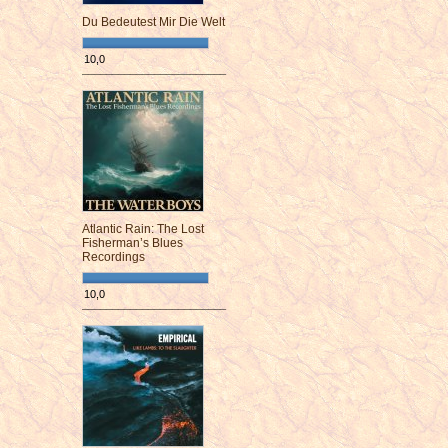
Du Bedeutest Mir Die Welt
10,0
¯¯¯¯¯¯¯¯¯¯¯¯¯¯¯¯¯¯¯¯¯¯¯¯
Atlantic Rain: The Lost
Fisherman’s Blues
Recordings
10,0
¯¯¯¯¯¯¯¯¯¯¯¯¯¯¯¯¯¯¯¯¯¯¯¯