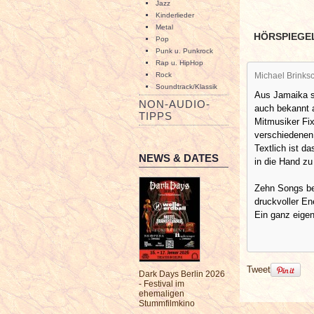
Jazz
Kinderlieder
Metal
HÖRSPIEGE
Pop
Punk u. Punkrock
Rap u. HipHop
Michael Brinksc
Rock
Soundtrack/Klassik
Aus Jamaika 
NON-AUDIO-
auch bekannt a
TIPPS
Mitmusiker Fix
verschiedenen 
Textlich ist 
NEWS & DATES
in die Hand zu
Zehn Songs be
druckvoller En
Ein ganz eigen
Tweet
Dark Days Berlin 2026
- Festival im
ehemaligen
Stummfilmkino