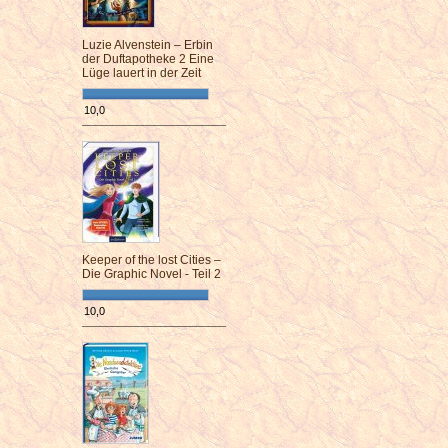
Luzie Alvenstein – Erbin
der Duftapotheke 2 Eine
Lüge lauert in der Zeit
10,0
¯¯¯¯¯¯¯¯¯¯¯¯¯¯¯¯¯¯¯¯¯¯¯¯
Keeper of the lost Cities –
Die Graphic Novel - Teil 2
10,0
¯¯¯¯¯¯¯¯¯¯¯¯¯¯¯¯¯¯¯¯¯¯¯¯