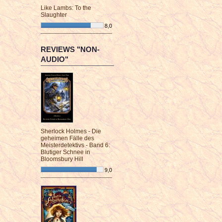
Like Lambs: To the
Slaughter
8,0
¯¯¯¯¯¯¯¯¯¯¯¯¯¯¯¯¯¯¯¯¯¯¯¯
REVIEWS "NON-
AUDIO"
Sherlock Holmes - Die
geheimen Fälle des
Meisterdetektivs - Band 6:
Blutiger Schnee in
Bloomsbury Hill
9,0
¯¯¯¯¯¯¯¯¯¯¯¯¯¯¯¯¯¯¯¯¯¯¯¯