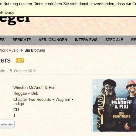
ie Nutzung unserer Dienste erklären Sie sich damit einverstanden, dass wir 
ePrivacy
TES
BERICHTE
VERLOSUNGEN
INTERVIEWS
SPECIALS
RE
 WorldMusic
Big Brothers
hers
HOT
hulte
15. Oktober 2018
Winston McAnuff & Fixi
Reggae
Dub
Chapter Two Records
Wagram
Indigo
CD
1