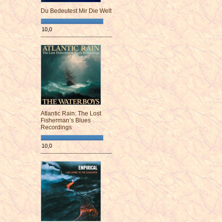
Du Bedeutest Mir Die Welt
10,0
¯¯¯¯¯¯¯¯¯¯¯¯¯¯¯¯¯¯¯¯¯¯¯¯
Atlantic Rain: The Lost
Fisherman’s Blues
Recordings
10,0
¯¯¯¯¯¯¯¯¯¯¯¯¯¯¯¯¯¯¯¯¯¯¯¯