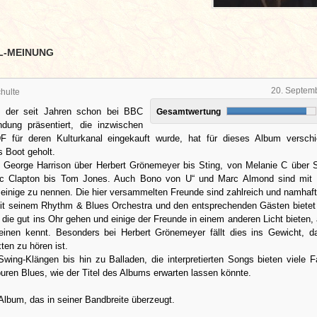
L-MEINUNG
20. Septem
hulte
, der seit Jahren schon bei BBC
Gesamtwertung
dung präsentiert, die inzwischen
 für deren Kulturkanal eingekauft wurde, hat für dieses Album verschi
s Boot geholt.
 George Harrison über Herbert Grönemeyer bis Sting, von Melanie C über
ic Clapton bis Tom Jones. Auch Bono von U“ und Marc Almond sind mit 
 einige zu nennen. Die hier versammelten Freunde sind zahlreich und namhaft
 seinem Rhythm & Blues Orchestra und den entsprechenden Gästen bietet
 die gut ins Ohr gehen und einige der Freunde in einem anderen Licht bieten,
einen kennt. Besonders bei Herbert Grönemeyer fällt dies ins Gewicht, d
ten zu hören ist.
wing-Klängen bis hin zu Balladen, die interpretierten Songs bieten viele F
puren Blues, wie der Titel des Albums erwarten lassen könnte.
 Album, das in seiner Bandbreite überzeugt.