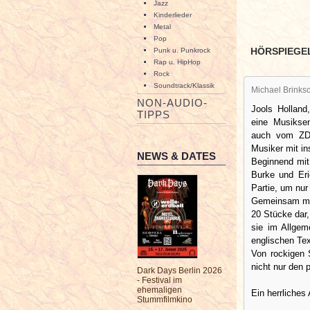
Jazz
Kinderlieder
Metal
Pop
HÖRSPIEGE
Punk u. Punkrock
Rap u. HipHop
Rock
Soundtrack/Klassik
Michael Brinksc
NON-AUDIO-
Jools Holland
TIPPS
eine Musiksen
auch vom ZDF
Musiker mit in
NEWS & DATES
Beginnend mit
Burke und Er
Partie, um nur
Gemeinsam mit
20 Stücke dar,
sie im Allgem
englischen Tex
Von rockigen S
nicht nur den 
Dark Days Berlin 2026
- Festival im
ehemaligen
Ein herrliches
Stummfilmkino