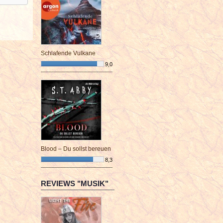
Schlafende Vulkane
9,0
¯¯¯¯¯¯¯¯¯¯¯¯¯¯¯¯¯¯¯¯¯¯¯¯
Blood – Du sollst bereuen
8,3
¯¯¯¯¯¯¯¯¯¯¯¯¯¯¯¯¯¯¯¯¯¯¯¯
REVIEWS "MUSIK"