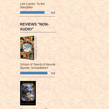
Like Lambs: To the
Slaughter
8,0
¯¯¯¯¯¯¯¯¯¯¯¯¯¯¯¯¯¯¯¯¯¯¯¯
REVIEWS "NON-
AUDIO"
School of Talents 9 Neunte
Stunde: Schatzfieber!
9,0
¯¯¯¯¯¯¯¯¯¯¯¯¯¯¯¯¯¯¯¯¯¯¯¯