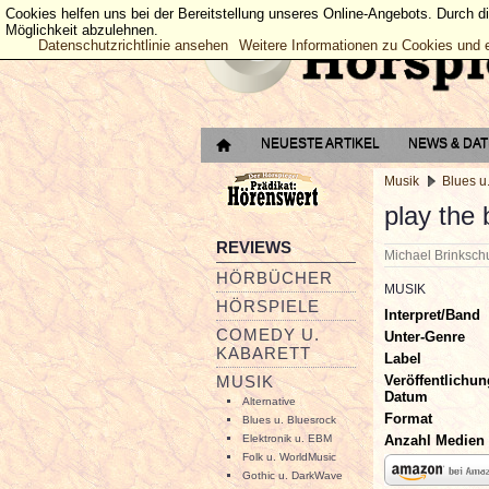
Cookies helfen uns bei der Bereitstellung unseres Online-Angebots. Durch d
Möglichkeit abzulehnen.
Datenschutzrichtlinie ansehen
Weitere Informationen zu Cookies und 
NEUESTE ARTIKEL
NEWS & DA
Musik
Blues u
play the 
REVIEWS
Michael Brinksc
HÖRBÜCHER
MUSIK
HÖRSPIELE
Interpret/Band
COMEDY U.
Unter-Genre
KABARETT
Label
Veröffentlichun
MUSIK
Datum
Alternative
Format
Blues u. Bluesrock
Anzahl Medien
Elektronik u. EBM
Folk u. WorldMusic
Gothic u. DarkWave