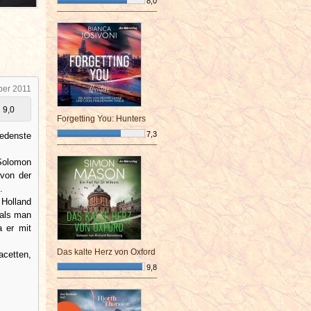
8,0
¯¯¯¯¯¯¯¯¯¯¯¯¯¯¯¯¯¯¯¯¯¯¯¯
ber 2011
9,0
Forgetting You: Hunters
7,3
edenste
¯¯¯¯¯¯¯¯¯¯¯¯¯¯¯¯¯¯¯¯¯¯¯¯
 Solomon
von der
.
 Holland
 als man
a er mit
Das kalte Herz von Oxford
acetten,
9,8
¯¯¯¯¯¯¯¯¯¯¯¯¯¯¯¯¯¯¯¯¯¯¯¯