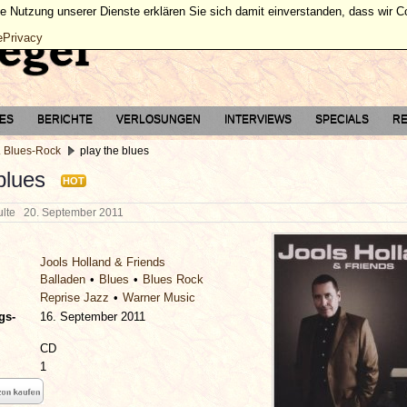
ie Nutzung unserer Dienste erklären Sie sich damit einverstanden, dass wir 
ePrivacy
TES
BERICHTE
VERLOSUNGEN
INTERVIEWS
SPECIALS
RE
. Blues-Rock
play the blues
blues
HOT
hulte
20. September 2011
Jools Holland & Friends
Balladen
Blues
Blues Rock
Reprise Jazz
Warner Music
gs-
16. September 2011
CD
1