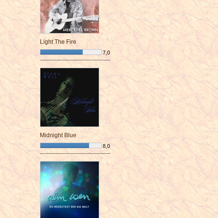
Light The Fire
7,0
¯¯¯¯¯¯¯¯¯¯¯¯¯¯¯¯¯¯¯¯¯¯¯¯
Midnight Blue
8,0
¯¯¯¯¯¯¯¯¯¯¯¯¯¯¯¯¯¯¯¯¯¯¯¯