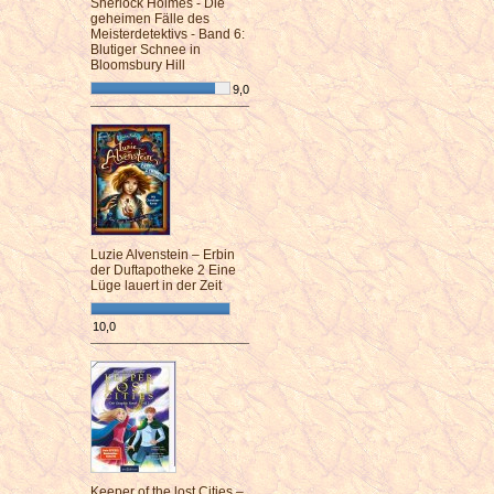
Sherlock Holmes - Die
geheimen Fälle des
Meisterdetektivs - Band 6:
Blutiger Schnee in
Bloomsbury Hill
9,0
¯¯¯¯¯¯¯¯¯¯¯¯¯¯¯¯¯¯¯¯¯¯¯¯
Luzie Alvenstein – Erbin
der Duftapotheke 2 Eine
Lüge lauert in der Zeit
10,0
¯¯¯¯¯¯¯¯¯¯¯¯¯¯¯¯¯¯¯¯¯¯¯¯
Keeper of the lost Cities –