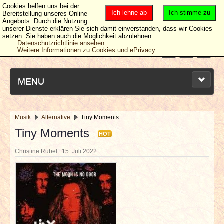
Cookies helfen uns bei der
Ich lehne ab
Ich stimme zu
Bereitstellung unseres Online-
Angebots. Durch die Nutzung
unserer Dienste erklären Sie sich damit einverstanden, dass wir Cookies
setzen. Sie haben auch die Möglichkeit abzulehnen.
Datenschutzrichtlinie ansehen
Weitere Informationen zu Cookies und ePrivacy
MENU
Musik
Alternative
Tiny Moments
NEUESTE ARTIKEL
Tiny Moments
HOT
Christine Rubel
15. Juli 2022
NEWS & DATES
BERICHTE
VERLOSUNGEN