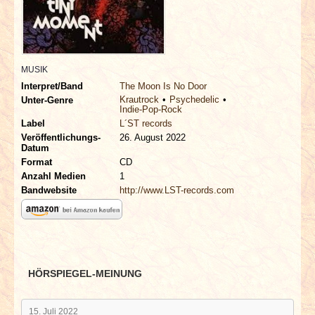
INTERVIEWS
SPECIALS
MUSIK
REDAKTION
Interpret/Band
The Moon Is No Door
Krautrock
Psychedelic
Unter-Genre
Indie-Pop-Rock
LINKS
Label
L´ST records
Veröffentlichungs-
26. August 2022
Datum
ARCHIV
Format
CD
Anzahl Medien
1
Bandwebsite
http://www.LST-records.com
HÖRSPIEGEL-MEINUNG
15. Juli 2022