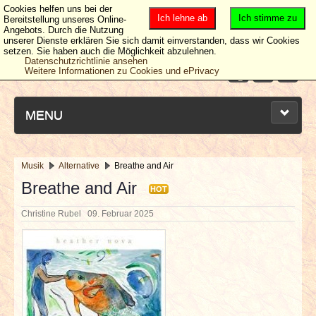
Cookies helfen uns bei der
Ich lehne ab
Ich stimme zu
Bereitstellung unseres Online-
Angebots. Durch die Nutzung
unserer Dienste erklären Sie sich damit einverstanden, dass wir Cookies
setzen. Sie haben auch die Möglichkeit abzulehnen.
Datenschutzrichtlinie ansehen
Weitere Informationen zu Cookies und ePrivacy
MENU
Musik
Alternative
Breathe and Air
NEUESTE ARTIKEL
Breathe and Air
HOT
Christine Rubel
09. Februar 2025
NEWS & DATES
BERICHTE
VERLOSUNGEN