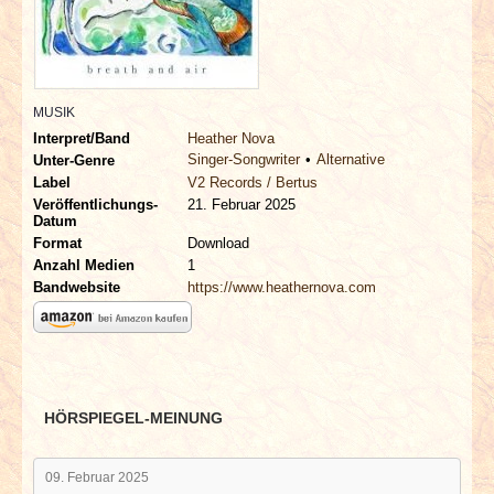
INTERVIEWS
SPECIALS
MUSIK
REDAKTION
Interpret/Band
Heather Nova
Singer-Songwriter
Alternative
Unter-Genre
LINKS
Label
V2 Records / Bertus
Veröffentlichungs-
21. Februar 2025
Datum
ARCHIV
Format
Download
Anzahl Medien
1
Bandwebsite
https://www.heathernova.com
HÖRSPIEGEL-MEINUNG
09. Februar 2025