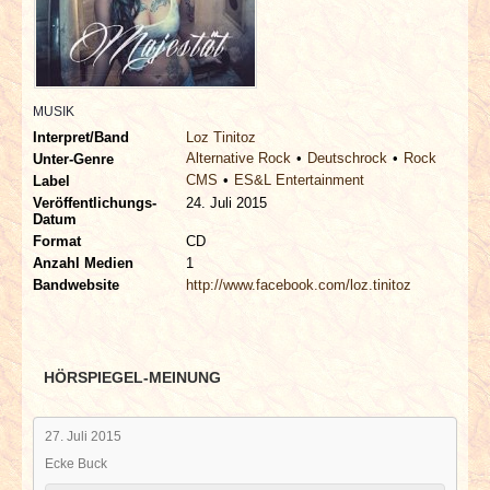
INTERVIEWS
SPECIALS
MUSIK
REDAKTION
Interpret/Band
Loz Tinitoz
Alternative Rock
Deutschrock
Rock
Unter-Genre
CMS
ES&L Entertainment
LINKS
Label
Veröffentlichungs-
24. Juli 2015
Datum
ARCHIV
Format
CD
Anzahl Medien
1
Bandwebsite
http://www.facebook.com/loz.tinitoz
HÖRSPIEGEL-MEINUNG
27. Juli 2015
Ecke Buck