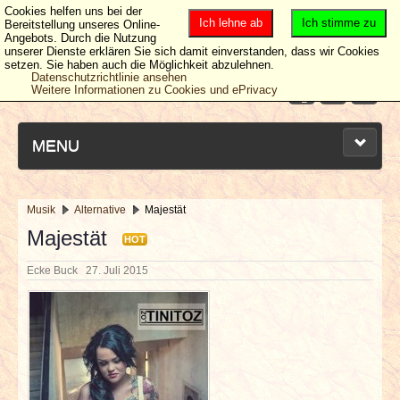
Cookies helfen uns bei der
Ich lehne ab
Ich stimme zu
Bereitstellung unseres Online-
Angebots. Durch die Nutzung
unserer Dienste erklären Sie sich damit einverstanden, dass wir Cookies
setzen. Sie haben auch die Möglichkeit abzulehnen.
Datenschutzrichtlinie ansehen
Weitere Informationen zu Cookies und ePrivacy
MENU
Musik
Alternative
Majestät
NEUESTE ARTIKEL
Majestät
HOT
Ecke Buck
27. Juli 2015
NEWS & DATES
BERICHTE
VERLOSUNGEN