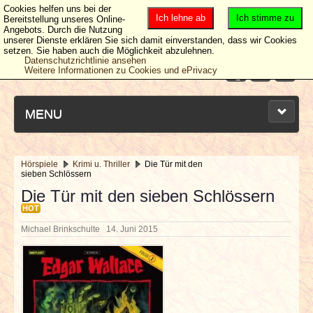
Cookies helfen uns bei der
Ich lehne ab
Ich stimme zu
Bereitstellung unseres Online-
Angebots. Durch die Nutzung
unserer Dienste erklären Sie sich damit einverstanden, dass wir Cookies
setzen. Sie haben auch die Möglichkeit abzulehnen.
Datenschutzrichtlinie ansehen
Weitere Informationen zu Cookies und ePrivacy
MENU
Hörspiele
Krimi u. Thriller
Die Tür mit den
sieben Schlössern
NEUESTE ARTIKEL
Die Tür mit den sieben Schlössern
HOT
NEWS & DATES
Michael Brinkschulte
14. Juni 2015
BERICHTE
VERLOSUNGEN