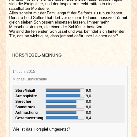
sich die Ereignisse, und der Inspektor steckt mitten in einer
rätselhaften Mordserie.
Alles scheint mit der Familiengruft der Selfords zu tun zu haben.
Der alte Lord Selford hat dort vor seinem Tod eine massive Tür mit
gleich sieben Schlössern einsetzen lassen. Immer mehr
Menschen sterben, die einen der Schlüssel besaßen.
Wo sind die fehlenden Schlüssel und was befindet sich hinter der
Tür, das so wichtig ist, dass jemand dafür über Leichen geht?
HÖRSPIEGEL-MEINUNG
14. Juni 2015
Michael Brinkschulte
Story/Inhalt
9,0
Atmosphäre
9,0
Sprecher
8,0
Soundtrack
8,0
Aufmachung
8,0
Gesamtwertung
8,4
Wie ist das Hörspiel umgesetzt?