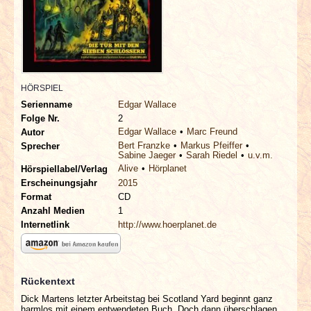
INTERVIEWS
SPECIALS
REDAKTION
HÖRSPIEL
Serienname
Edgar Wallace
LINKS
Folge Nr.
2
Edgar Wallace
Marc Freund
Autor
Bert Franzke
Markus Pfeiffer
Sprecher
ARCHIV
Sabine Jaeger
Sarah Riedel
u.v.m.
Alive
Hörplanet
Hörspiellabel/Verlag
Erscheinungsjahr
2015
Format
CD
Anzahl Medien
1
Internetlink
http://www.hoerplanet.de
Rückentext
Dick Martens letzter Arbeitstag bei Scotland Yard beginnt ganz
harmlos mit einem entwendeten Buch. Doch dann überschlagen