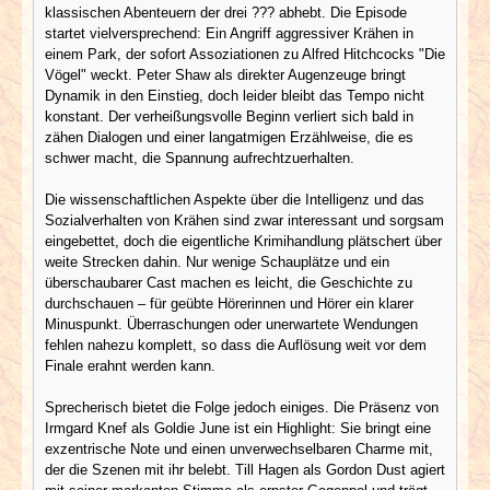
klassischen Abenteuern der drei ??? abhebt. Die Episode
startet vielversprechend: Ein Angriff aggressiver Krähen in
einem Park, der sofort Assoziationen zu Alfred Hitchcocks "Die
Vögel" weckt. Peter Shaw als direkter Augenzeuge bringt
Dynamik in den Einstieg, doch leider bleibt das Tempo nicht
konstant. Der verheißungsvolle Beginn verliert sich bald in
zähen Dialogen und einer langatmigen Erzählweise, die es
schwer macht, die Spannung aufrechtzuerhalten.
Die wissenschaftlichen Aspekte über die Intelligenz und das
Sozialverhalten von Krähen sind zwar interessant und sorgsam
eingebettet, doch die eigentliche Krimihandlung plätschert über
weite Strecken dahin. Nur wenige Schauplätze und ein
überschaubarer Cast machen es leicht, die Geschichte zu
durchschauen – für geübte Hörerinnen und Hörer ein klarer
Minuspunkt. Überraschungen oder unerwartete Wendungen
fehlen nahezu komplett, so dass die Auflösung weit vor dem
Finale erahnt werden kann.
Sprecherisch bietet die Folge jedoch einiges. Die Präsenz von
Irmgard Knef als Goldie June ist ein Highlight: Sie bringt eine
exzentrische Note und einen unverwechselbaren Charme mit,
der die Szenen mit ihr belebt. Till Hagen als Gordon Dust agiert