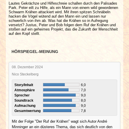
Lautes Gekrächze und Hilfeschreie schallen durch den Palisades
Park. Peter eilt zu Hilfe, als ein Mann von einem wild gewordenen
Schwarm Krähen attackiert wird. Mit ihren spitzen Schnäbeln
hacken die Vögel wütend auf den Mann ein und lassen nur
schwerlich von ihm ab. Was hat die Krähen so in Aufregung
versetzt? Justus, Peter und Bob folgen dem Ruf der Krähen und
stoßen auf ein geheimes Projekt, das die Zukunft der Menschheit
auf den Kopf stellt.
HÖRSPIEGEL-MEINUNG
08. Dezember 2024
Nico Steckelberg
Story/Inhalt
6,0
Atmosphäre
7,0
Sprecher
9,0
Soundtrack
8,0
Aufmachung
9,0
Gesamtwertung
7,8
Mit der Folge "Der Ruf der Krähen" wagt sich Autor André
Minninger an ein düsteres Thema, das sich deutlich von den