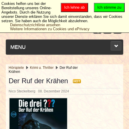
Cookies helfen uns bei der
Ich lehne ab
Ich stimme zu
Bereitstellung unseres Online-
Angebots. Durch die Nutzung
unserer Dienste erklären Sie sich damit einverstanden, dass wir Cookies
setzen. Sie haben auch die Möglichkeit abzulehnen.
Datenschutzrichtlinie ansehen
Weitere Informationen zu Cookies und ePrivacy
MENU
Hörspiele
Krimi u. Thriller
Der Ruf der
Krähen
NEUESTE ARTIKEL
Der Ruf der Krähen
HOT
NEWS & DATES
Nico Steckelberg
08. Dezember 2024
BERICHTE
VERLOSUNGEN