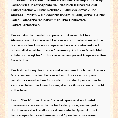
mit seiner markanten Stimme als ernster Gegenpol und trägt
wesentlich zur Atmosphäre bei. Natürlich bleiben die drei
Hauptsprecher – Oliver Rohrbeck, Jens Wawrczeck und
Andreas Fröhlich – auf gewohnt hohem Niveau, wobei sie hier
wenig Gelegenheiten bekommen, ihre Charaktere
weiterzuentwickeln.
Die akustische Gestaltung punktet mit einer dichten
Atmosphäre. Die Geräuschkulisse – vom Krähen-Gekrächze
bis zu subtilen Umgebungsgeräuschen – ist detailliert und
untermalt die beklemmende Stimmung. Auch die Musik bleibt
solide und sorgt für Struktur in einer insgesamt träge erzählten
Geschichte.
Die Aufmachung des Covers mit einem eindringlichen Krähen-
Motiv vor nächtlicher Kulisse ist ein Hingucker und passt
perfekt zur mystischen Grundstimmung der Episode. Leider
kann der Inhalt die Erwartungen, die das Artwork weckt, nicht
voll erfüllen.
Fazit: "Der Ruf der Krähen" startet spannend und bietet
interessante wissenschaftliche Hintergründe, verliert jedoch
durch eine zähe Handlung und mangelnde Dynamik. Trotz
hervorragender Sprecherinnen und Sprecher sowie einer