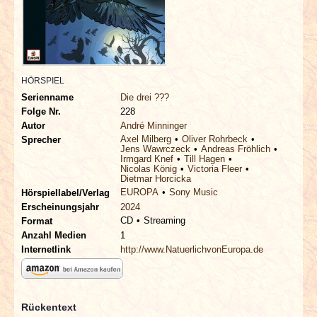
INTERVIEWS
SPECIALS
REDAKTION
HÖRSPIEL
Serienname
Die drei ???
Folge Nr.
228
LINKS
Autor
André Minninger
Axel Milberg
Oliver Rohrbeck
Sprecher
Jens Wawrczeck
Andreas Fröhlich
ARCHIV
Irmgard Knef
Till Hagen
Nicolas König
Victoria Fleer
Dietmar Horcicka
EUROPA
Sony Music
Hörspiellabel/Verlag
Erscheinungsjahr
2024
CD
Streaming
Format
Anzahl Medien
1
Internetlink
http://www.NatuerlichvonEuropa.de
Rückentext