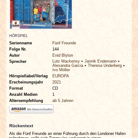
INTERVIEWS
SPECIALS
REDAKTION
HÖRSPIEL
Serienname
Fünf Freunde
Folge Nr.
144
LINKS
Autor
Enid Blyton
Lutz Mackensy
Jannik Endemann
Sprecher
Alexandra Garcia
Theresa Underberg
ARCHIV
Ivo Möller
Hörspiellabel/Verlag
EUROPA
Erscheinungsjahr
2021
Format
CD
Anzahl Medien
1
Altersempfehlung
ab 5 Jahren
Rückentext
Als die Fünf Freunde an einer Führung durch den Londoner Hafen