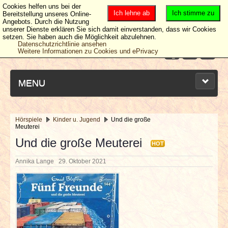
Cookies helfen uns bei der
Ich lehne ab
Ich stimme zu
Bereitstellung unseres Online-
Angebots. Durch die Nutzung
unserer Dienste erklären Sie sich damit einverstanden, dass wir Cookies
setzen. Sie haben auch die Möglichkeit abzulehnen.
Datenschutzrichtlinie ansehen
Weitere Informationen zu Cookies und ePrivacy
MENU
Hörspiele
Kinder u. Jugend
Und die große
Meuterei
NEUESTE ARTIKEL
Und die große Meuterei
HOT
NEWS & DATES
Annika Lange
29. Oktober 2021
BERICHTE
VERLOSUNGEN