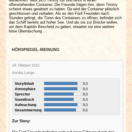
teilnehmen, reißt sich Timmy los und rennt in einen
offenstehenden Container. Die Freunde folgen ihm, denn Timmy
scheint etwas gewittert zu haben. Da wird der Container plötzlich
geschlossen und verladen. Als es den Fünf Freunden nach
Stunden gelingt, die Türen des Containers zu öffnen, befindet sich
das Schiff bereits auf hoher See. Und als sie zur Brücke wollen,
um dem Kapitän Bescheid zu geben, erwartet sie eine weitere
böse Überraschung …
HÖRSPIEGEL-MEINUNG
29. Oktober 2021
Annika Lange
Story/Inhalt
9,0
Atmosphäre
9,0
Sprecher
8,0
Soundtrack
8,0
Aufmachung
9,0
Gesamtwertung
8,6
Zur Story: