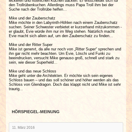
leckeren und ritterlichen Kuchen backen. Er entscheidet sich für
den Trollrübenkuchen. Allerdings muss Papa Troll ihm bei der
Suche nach der Trollrübe helfen…
Mike und der Zauberschatz
Mike möchte in den Labyrinth-Höhlen nach einem Zauberschatz
suchen. Seiner Schwester verbietet er kurzerhand mitzukommen -
er glaubt, Evie würde ihm nur im Weg stehen. Natürlich macht
Evie macht sich allein auf, um den Zauberschatz zu finden…
Mike und der Ritter Super
Mike ist genervt, da alle nur noch von „Ritter Super“ sprechen und
ihn gar nicht mehr beachten. Um Evie, Löschi und Funki zu
beeindrucken, versucht Mike genauso groß, schnell und stark zu
sein, wie dieser Superheld…
Mike und das neue Schloss
Mike geht unter die Architekten. Er möchte sich sein eigenes
Schloss bauen – und das soll schöner und höher werden als das
Schloss von Glendragon. Doch das klappt nicht und Mike ist sehr
traurig...
HÖRSPIEGEL-MEINUNG
11. März 2016