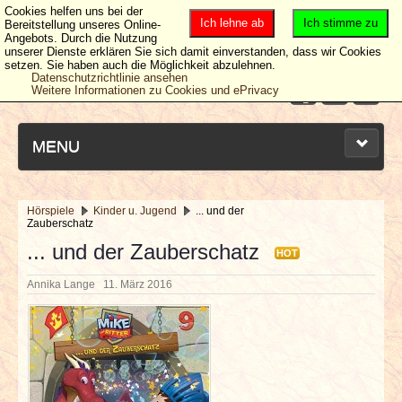
Cookies helfen uns bei der
Ich lehne ab
Ich stimme zu
Bereitstellung unseres Online-
Angebots. Durch die Nutzung
unserer Dienste erklären Sie sich damit einverstanden, dass wir Cookies
setzen. Sie haben auch die Möglichkeit abzulehnen.
Datenschutzrichtlinie ansehen
Weitere Informationen zu Cookies und ePrivacy
MENU
Hörspiele
Kinder u. Jugend
... und der
Zauberschatz
NEUESTE ARTIKEL
... und der Zauberschatz
HOT
NEWS & DATES
Annika Lange
11. März 2016
BERICHTE
VERLOSUNGEN