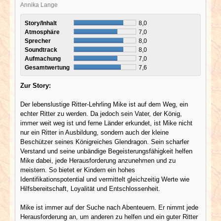
Annika Lange
Story/Inhalt
8,0
Atmosphäre
7,0
Sprecher
8,0
Soundtrack
8,0
Aufmachung
7,0
Gesamtwertung
7,6
Zur Story:
Der lebenslustige Ritter-Lehrling Mike ist auf dem Weg, ein
echter Ritter zu werden. Da jedoch sein Vater, der König,
immer weit weg ist und ferne Länder erkundet, ist Mike nicht
nur ein Ritter in Ausbildung, sondern auch der kleine
Beschützer seines Königreiches Glendragon. Sein scharfer
Verstand und seine unbändige Begeisterungsfähigkeit helfen
Mike dabei, jede Herausforderung anzunehmen und zu
meistern. So bietet er Kindern ein hohes
Identifikationspotential und vermittelt gleichzeitig Werte wie
Hilfsbereitschaft, Loyalität und Entschlossenheit.
Mike ist immer auf der Suche nach Abenteuern. Er nimmt jede
Herausforderung an, um anderen zu helfen und ein guter Ritter