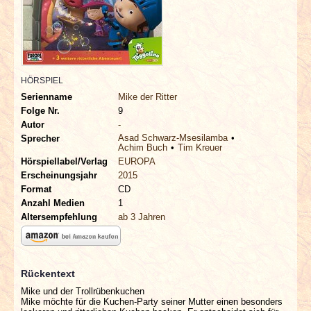
INTERVIEWS
SPECIALS
REDAKTION
HÖRSPIEL
Serienname
Mike der Ritter
Folge Nr.
9
LINKS
Autor
-
Asad Schwarz-Msesilamba
Sprecher
Achim Buch
Tim Kreuer
ARCHIV
Hörspiellabel/Verlag
EUROPA
Erscheinungsjahr
2015
Format
CD
Anzahl Medien
1
Altersempfehlung
ab 3 Jahren
Rückentext
Mike und der Trollrübenkuchen
Mike möchte für die Kuchen-Party seiner Mutter einen besonders