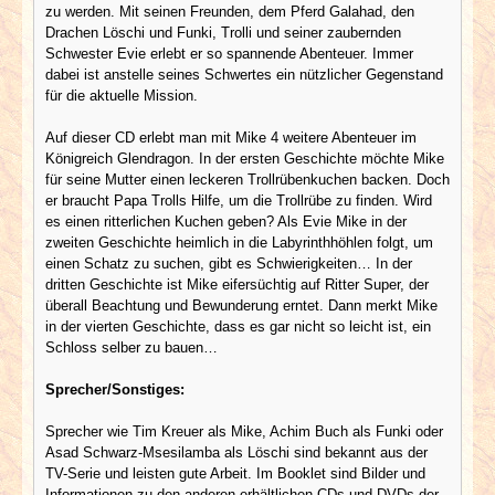
zu werden. Mit seinen Freunden, dem Pferd Galahad, den
Drachen Löschi und Funki, Trolli und seiner zaubernden
Schwester Evie erlebt er so spannende Abenteuer. Immer
dabei ist anstelle seines Schwertes ein nützlicher Gegenstand
für die aktuelle Mission.
Auf dieser CD erlebt man mit Mike 4 weitere Abenteuer im
Königreich Glendragon. In der ersten Geschichte möchte Mike
für seine Mutter einen leckeren Trollrübenkuchen backen. Doch
er braucht Papa Trolls Hilfe, um die Trollrübe zu finden. Wird
es einen ritterlichen Kuchen geben? Als Evie Mike in der
zweiten Geschichte heimlich in die Labyrinthhöhlen folgt, um
einen Schatz zu suchen, gibt es Schwierigkeiten… In der
dritten Geschichte ist Mike eifersüchtig auf Ritter Super, der
überall Beachtung und Bewunderung erntet. Dann merkt Mike
in der vierten Geschichte, dass es gar nicht so leicht ist, ein
Schloss selber zu bauen…
Sprecher/Sonstiges:
Sprecher wie Tim Kreuer als Mike, Achim Buch als Funki oder
Asad Schwarz-Msesilamba als Löschi sind bekannt aus der
TV-Serie und leisten gute Arbeit. Im Booklet sind Bilder und
Informationen zu den anderen erhältlichen CDs und DVDs der