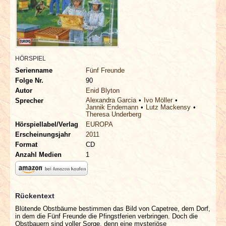
INTERVIEWS
SPECIALS
REDAKTION
HÖRSPIEL
Serienname
Fünf Freunde
Folge Nr.
90
LINKS
Autor
Enid Blyton
Alexandra Garcia
Ivo Möller
Sprecher
Jannik Endemann
Lutz Mackensy
ARCHIV
Theresa Underberg
Hörspiellabel/Verlag
EUROPA
Erscheinungsjahr
2011
Format
CD
Anzahl Medien
1
Rückentext
Blütende Obstbäume bestimmen das Bild von Capetree, dem Dorf,
in dem die Fünf Freunde die Pfingstferien verbringen. Doch die
Obstbauern sind voller Sorge, denn eine mysteriöse