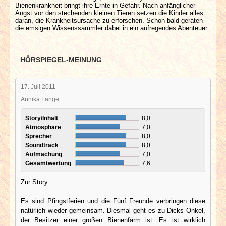
Bienenkrankheit bringt ihre Ernte in Gefahr. Nach anfänglicher
Angst vor den stechenden kleinen Tieren setzen die Kinder alles
daran, die Krankheitsursache zu erforschen. Schon bald geraten
die emsigen Wissenssammler dabei in ein aufregendes Abenteuer.
HÖRSPIEGEL-MEINUNG
17. Juli 2011
Annika Lange
Story/Inhalt
8,0
Atmosphäre
7,0
Sprecher
8,0
Soundtrack
8,0
Aufmachung
7,0
Gesamtwertung
7,6
Zur Story:
Es sind Pfingstferien und die Fünf Freunde verbringen diese
natürlich wieder gemeinsam. Diesmal geht es zu Dicks Onkel,
der Besitzer einer großen Bienenfarm ist. Es ist wirklich