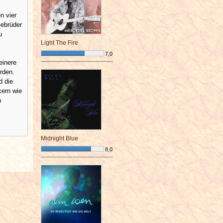
n vier
Gebrüder
u
Light The Fire
7,0
einere
¯¯¯¯¯¯¯¯¯¯¯¯¯¯¯¯¯¯¯¯¯¯¯¯
rden.
d die
kern wie
n
Midnight Blue
8,0
¯¯¯¯¯¯¯¯¯¯¯¯¯¯¯¯¯¯¯¯¯¯¯¯