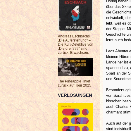
Döring haben i
über das Skrip
die Geschicht
entwickelt, de
lebt, weil es do
der Steppe. Mi
Geschichte un
Andreas Eschbachs
lernt auch bed
„Die Auferstehung“ –
Die Kult-Detektive von
„Die drei ???“ sind
Leos Abenteuer
zurück. Erwachsen.
kleinen Hörern
Länge her ist 
spannend zu, a
Spaß an der S
und Soundtrac
The Pineapple Thief
zurück auf Tour 2025
Besonders gel
VERLOSUNGEN
von Sarah Jess
bisschen besor
auch Charles R
charmant stimm
Auch auf der g
sind individuel