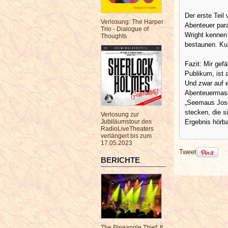
Der erste Teil
Verlosung: The Harper
Abenteuer para
Trio - Dialogue of
Wright kennen 
Thoughts
bestaunen. Ku
Fazit: Mir gefä
Publikum, ist
Und zwar auf 
Abenteuermasch
„Seemaus Jose
stecken, die s
Verlosung zur
Ergebnis hörba
Jubiläumstour des
RadioLiveTheaters
verlängert bis zum
17.05.2023
Tweet
BERICHTE
The Pineapple Thief: It