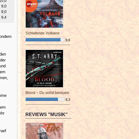
10,0
9,0
9,0
9,4
Schlafende Vulkane
sondern
9,0
¯¯¯¯¯¯¯¯¯¯¯¯¯¯¯¯¯¯¯¯¯¯¯¯
 den
 der
 und
ern
mmen,
Blood – Du sollst bereuen
imme
8,3
¯¯¯¯¯¯¯¯¯¯¯¯¯¯¯¯¯¯¯¯¯¯¯¯
ern
ehr
REVIEWS "MUSIK"
harf