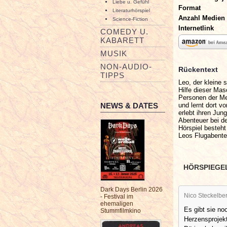
Liebe u. Gefühl
Format
Literaturhörspiel
Anzahl Medien
Science-Fiction
Internetlink
COMEDY U.
KABARETT
MUSIK
NON-AUDIO-
Rückentext
TIPPS
Leo, der kleine 
Hilfe dieser Ma
Personen der Me
und lernt dort v
NEWS & DATES
erlebt ihren Jun
Abenteuer bei de
Hörspiel besteh
Leos Flugabenteu
HÖRSPIEGE
Dark Days Berlin 2026
Nico Steckelbe
- Festival im
ehemaligen
Es gibt sie no
Stummfilmkino
Herzensprojek