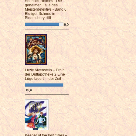
Sherlock Holmes - Die
geheimen Fälle des
Meisterdetektivs - Band 6:
Blutiger Schnee in
Bloomsbury Hill
9,0
¯¯¯¯¯¯¯¯¯¯¯¯¯¯¯¯¯¯¯¯¯¯¯¯
Luzie Alvenstein – Erbin
der Duftapotheke 2 Eine
Lüge lauert in der Zeit
10,0
¯¯¯¯¯¯¯¯¯¯¯¯¯¯¯¯¯¯¯¯¯¯¯¯
Keeper of the lost Cities –