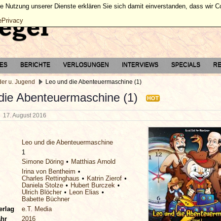
ie Nutzung unserer Dienste erklären Sie sich damit einverstanden, dass wir 
ePrivacy
TES
BERICHTE
VERLOSUNGEN
INTERVIEWS
SPECIALS
RE
der u. Jugend
Leo und die Abenteuermaschine (1)
die Abenteuermaschine (1)
HOT
g
17. August 2016
Leo und die Abenteuermaschine
1
Simone Döring
Matthias Arnold
Irina von Bentheim
Charles Rettinghaus
Katrin Zierof
Daniela Stolze
Hubert Burczek
Ulrich Blöcher
Leon Elias
Babette Büchner
erlag
e.T. Media
ahr
2016