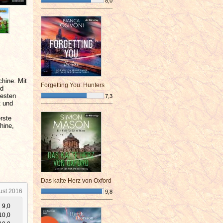
8,0
¯¯¯¯¯¯¯¯¯¯¯¯¯¯¯¯¯¯¯¯¯¯¯¯
chine. Mit
Forgetting You: Hunters
nd
Westen
7,3
t und
¯¯¯¯¯¯¯¯¯¯¯¯¯¯¯¯¯¯¯¯¯¯¯¯
rste
hine,
Das kalte Herz von Oxford
ust 2016
9,8
¯¯¯¯¯¯¯¯¯¯¯¯¯¯¯¯¯¯¯¯¯¯¯¯
9,0
10,0