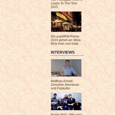
Leads To This Tour
2025
Die popNRW-Preise
2024 gehen an: Mina
Rich-man und maïa
INTERVIEWS
Matthias Arnold:
Zwischen Abenteuer
und Popkultur
Roine Stolt - "We can’t