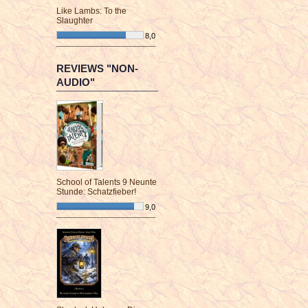
Like Lambs: To the
Slaughter
8,0
¯¯¯¯¯¯¯¯¯¯¯¯¯¯¯¯¯¯¯¯¯¯¯¯
REVIEWS "NON-
AUDIO"
School of Talents 9 Neunte
Stunde: Schatzfieber!
9,0
¯¯¯¯¯¯¯¯¯¯¯¯¯¯¯¯¯¯¯¯¯¯¯¯