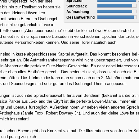
Sprecher
hres umgesetzt: Von der Idee
Soundtrack
t bis hin zur Realisation haben sie
Aufmachung
en des kleinen Löwen Leo
Gesamtwertung
r mit seinen Eltern im Dschungel
rt nicht so gefährlich ist wie in
t Hilfe seiner „Abenteuermaschine“ erlebt der kleine Löwe Reisen durch die
d erlebt nicht nur spannende Episoden in verschiedenen Epochen der Erde, 
eutende Persönlichkeiten kennen. Und seine Hörer natürlich auch.
 sind in kurze abgeschlossene Kapitel aufgeteilt. Das kommt besonders bei
 sehr gut an. Die Aufmerksamkeitsspanne wird nicht überstrapaziert, und von
ein Abenteuer die perfekte Gute-Nacht-Geschichte. Es geht dabei interessant
ber eben alles Ersthörer-gerecht. Das bedeutet nicht, dass nicht auch die Elt
erie hätten. Die Titelmelodie kann man schon nach dem 2. Mal hören mitsu
k und Sounddesign sind sehr gut an das Dschungel-Thema angepasst.
ungen ist auch die Sprecherauswahl. Irina von Bentheim (bekannt als die St
ica Parker aus „Sex and the City“) ist die perfekte Löwen-Mama, immer ein
gt und überaus fürsorglich. Außerdem hören wir neben vielen anderen Sprech
ettinghaus (Jamie Foxx, Robert Downey Jr.). Und auch der kleine Löwe ist s
lich inszeniert!
rafischen Ebene geht das Konzept voll auf. Die Illustrationen von Jennifer Sc
l und putzig zugleich.