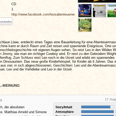
CD
1
http://www.facebook.com/leosabenteuerwelt
schlaue Löwe, entdeckt eines Tages eine Bauanleitung für eine Abenteuermas
schine kann er durch Raum und Zeit reisen und spannende Ereignisse, Orte u
nschheitsgeschichte mit eigenen Augen sehen. So reist Leo in den Wilden 
on Jimmy, wie man ein richtiger Cowboy wird. Er reist zu den Gebrüdern Wrigh
gfernflug. Zum Schluss reist Leo noch in die Urzeit und erlebt ein spannendes
n Dinosauriern. Das neue große Kinderhörspiel, für Kinder ab 4 Jahren. Das e
t aus vier, in sich abgeschlossenen, Geschichten: Leo und die Abenteuermasc
er, Leo und die Viehdiebe und Leo in der Urzeit.
L-MEINUNG
17. Aug
rg
ch, die absoluten
Story/Inhalt
te. Matthias Arnold und Simone
Atmosphäre