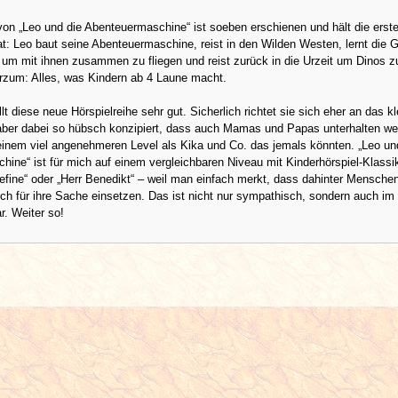
 von „Leo und die Abenteuermaschine“ ist soeben erschienen und hält die erste
t: Leo baut seine Abenteuermaschine, reist in den Wilden Westen, lernt die 
um mit ihnen zusammen zu fliegen und reist zurück in die Urzeit um Dinos z
rzum: Alles, was Kindern ab 4 Laune macht.
llt diese neue Hörspielreihe sehr gut. Sicherlich richtet sie sich eher an das kl
 aber dabei so hübsch konzipiert, dass auch Mamas und Papas unterhalten we
einem viel angenehmeren Level als Kika und Co. das jemals könnten. „Leo un
ine“ ist für mich auf einem vergleichbaren Niveau mit Kinderhörspiel-Klassi
fine“ oder „Herr Benedikt“ – weil man einfach merkt, dass dahinter Mensche
ich für ihre Sache einsetzen. Das ist nicht nur sympathisch, sondern auch im
r. Weiter so!