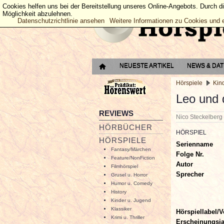
Cookies helfen uns bei der Bereitstellung unseres Online-Angebots. Durch d
Möglichkeit abzulehnen.
Datenschutzrichtlinie ansehen
Weitere Informationen zu Cookies und 
NEUESTE ARTIKEL
NEWS & DA
Hörspiele
Kin
Leo und 
REVIEWS
Nico Steckelber
HÖRBÜCHER
HÖRSPIEL
HÖRSPIELE
Serienname
Fantasy/Märchen
Folge Nr.
Feature/NonFiction
Autor
Filmhörspiel
Sprecher
Grusel u. Horror
Humor u. Comedy
History
Kinder u. Jugend
Klassiker
Hörspiellabel/V
Krimi u. Thriller
Erscheinungsj