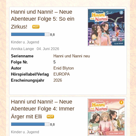
INTERVIEWS
Hanni und Nanni! – Neue
Abenteuer Folge 5: So ein
SPECIALS
Zirkus!
HOT
REDAKTION
8,8
Kinder u. Jugend
Annika Lange
04. Juni 2026
LINKS
Serienname
Hanni und Nanni neu
Folge Nr.
5
ARCHIV
Autor
Enid Blyton
Hörspiellabel/Verlag
EUROPA
Erscheinungsjahr
2026
Hanni und Nanni! – Neue
Abenteuer Folge 4: Immer
Ärger mit Elli
HOT
8,8
Kinder u. Jugend