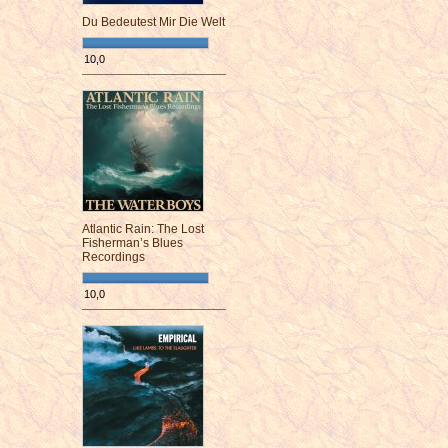
Du Bedeutest Mir Die Welt
10,0
¯¯¯¯¯¯¯¯¯¯¯¯¯¯¯¯¯¯¯¯¯¯¯¯
Atlantic Rain: The Lost
Fisherman’s Blues
Recordings
10,0
¯¯¯¯¯¯¯¯¯¯¯¯¯¯¯¯¯¯¯¯¯¯¯¯