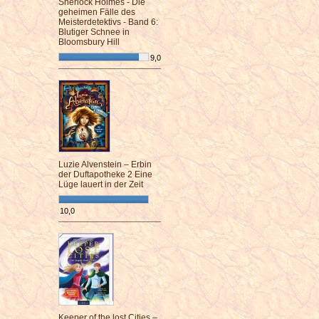
Sherlock Holmes - Die
geheimen Fälle des
Meisterdetektivs - Band 6:
Blutiger Schnee in
Bloomsbury Hill
9,0
¯¯¯¯¯¯¯¯¯¯¯¯¯¯¯¯¯¯¯¯¯¯¯¯
Luzie Alvenstein – Erbin
der Duftapotheke 2 Eine
Lüge lauert in der Zeit
10,0
¯¯¯¯¯¯¯¯¯¯¯¯¯¯¯¯¯¯¯¯¯¯¯¯
Keeper of the lost Cities –