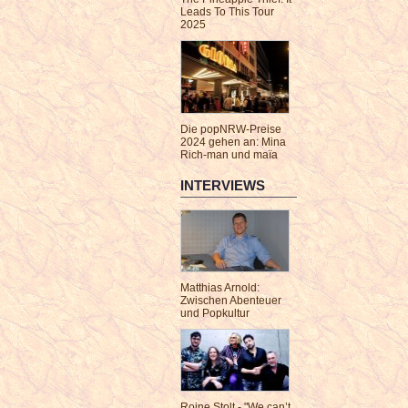
Leads To This Tour
2025
Die popNRW-Preise
2024 gehen an: Mina
Rich-man und maïa
INTERVIEWS
Matthias Arnold:
Zwischen Abenteuer
und Popkultur
Roine Stolt - "We can’t