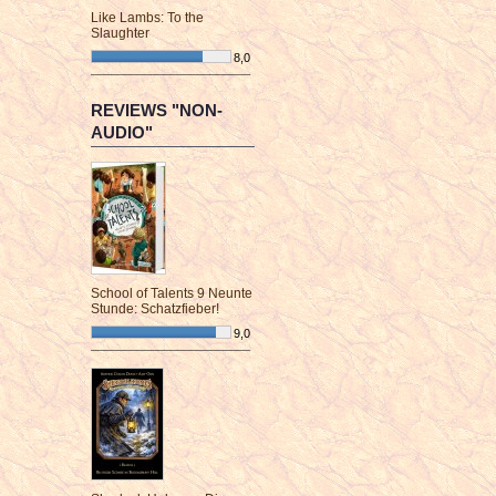
Like Lambs: To the
Slaughter
8,0
¯¯¯¯¯¯¯¯¯¯¯¯¯¯¯¯¯¯¯¯¯¯¯¯
REVIEWS "NON-
AUDIO"
School of Talents 9 Neunte
Stunde: Schatzfieber!
9,0
¯¯¯¯¯¯¯¯¯¯¯¯¯¯¯¯¯¯¯¯¯¯¯¯