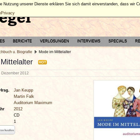
ie Nutzung unserer Dienste erklären Sie sich damit einverstanden, dass wir 
ePrivacy
TES
BERICHTE
VERLOSUNGEN
INTERVIEWS
SPECIALS
RE
chbuch u. Biografie
Mode im Mittelalter
ittelalter
HOT
. Dezember 2012
Hrsg.
Jan Keupp
Martin Falk
Auditorium Maximum
ahr
2012
CD
1