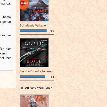
 nur ca.
em Thema
ch genug
Schlafende Vulkane
9,0
e es bei
¯¯¯¯¯¯¯¯¯¯¯¯¯¯¯¯¯¯¯¯¯¯¯¯
Die hier
 kann.
iel über
Blood – Du sollst bereuen
8,3
¯¯¯¯¯¯¯¯¯¯¯¯¯¯¯¯¯¯¯¯¯¯¯¯
REVIEWS "MUSIK"