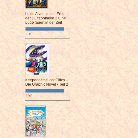
Luzie Alvenstein – Erbin
der Duftapotheke 2 Eine
Lüge lauert in der Zeit
10,0
¯¯¯¯¯¯¯¯¯¯¯¯¯¯¯¯¯¯¯¯¯¯¯¯
Keeper of the lost Cities –
Die Graphic Novel - Teil 2
10,0
¯¯¯¯¯¯¯¯¯¯¯¯¯¯¯¯¯¯¯¯¯¯¯¯