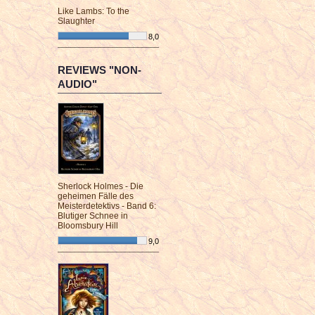
Like Lambs: To the
Slaughter
8,0
¯¯¯¯¯¯¯¯¯¯¯¯¯¯¯¯¯¯¯¯¯¯¯¯
REVIEWS "NON-
AUDIO"
Sherlock Holmes - Die
geheimen Fälle des
Meisterdetektivs - Band 6:
Blutiger Schnee in
Bloomsbury Hill
9,0
¯¯¯¯¯¯¯¯¯¯¯¯¯¯¯¯¯¯¯¯¯¯¯¯