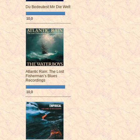
Du Bedeutest Mir Die Welt
10,0
¯¯¯¯¯¯¯¯¯¯¯¯¯¯¯¯¯¯¯¯¯¯¯¯
Atlantic Rain: The Lost
Fisherman’s Blues
Recordings
10,0
¯¯¯¯¯¯¯¯¯¯¯¯¯¯¯¯¯¯¯¯¯¯¯¯