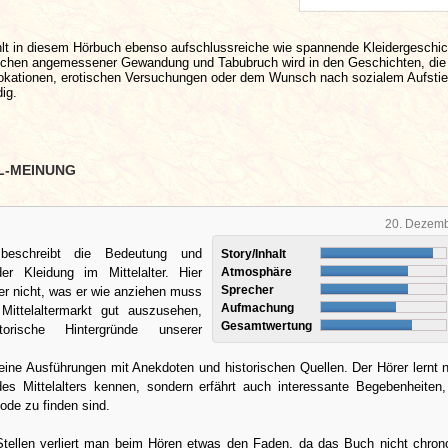
lt in diesem Hörbuch ebenso aufschlussreiche wie spannende Kleidergeschi
schen angemessener Gewandung und Tabubruch wird in den Geschichten, die
vokationen, erotischen Versuchungen oder dem Wunsch nach sozialem Aufsti
dig.
L-MEINUNG
20. Dezem
eschreibt die Bedeutung und
Story/Inhalt
er Kleidung im Mittelalter. Hier
Atmosphäre
Sprecher
rer nicht, was er wie anziehen muss
Aufmachung
ittelaltermarkt gut auszusehen,
Gesamtwertung
torische Hintergründe unserer
eine Ausführungen mit Anekdoten und historischen Quellen. Der Hörer lernt n
des Mittelalters kennen, sondern erfährt auch interessante Begebenheiten,
ode zu finden sind.
ellen verliert man beim Hören etwas den Faden, da das Buch nicht chron