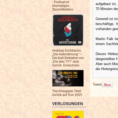
- Festival im
aufgebaut ist,
ehemaligen
70 Minuten des
Stummfilmkino
Generell ist m
beschäftige, 
vorhanden ge
Martin Falk l
einem Sachhör
Andreas Eschbachs
Dieses Hörbuch
„Die Auferstehung“ –
Die Kult-Detektive von
dargestellten 
„Die drei ???“ sind
Aber auch Mod
zurück. Erwachsen.
die Hintergrün
Tweet
The Pineapple Thief
zurück auf Tour 2025
VERLOSUNGEN