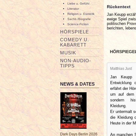
Liebe u. Gefühl
Rückentext
Literatur
Jan Keupp erzäh
Religion u. Esoterik
ewige Spiel zwi
Sachb./Biografie
politischen Pro
Science-Fiction
berichten, leben
HÖRSPIELE
COMEDY U.
KABARETT
HÖRSPIEGE
MUSIK
NON-AUDIO-
TIPPS
Matthias Just
Jan Keupp b
Entwicklung d
NEWS & DATES
erfährt der Hö
um auf dem M
sondern his
Kleidung.
Er untermalt s
die Kleidung 
Heute in der M
Dark Days Berlin 2026
An manchen St