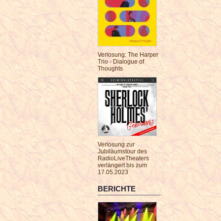
Verlosung: The Harper
Trio - Dialogue of
Thoughts
Verlosung zur
Jubiläumstour des
RadioLiveTheaters
verlängert bis zum
17.05.2023
BERICHTE