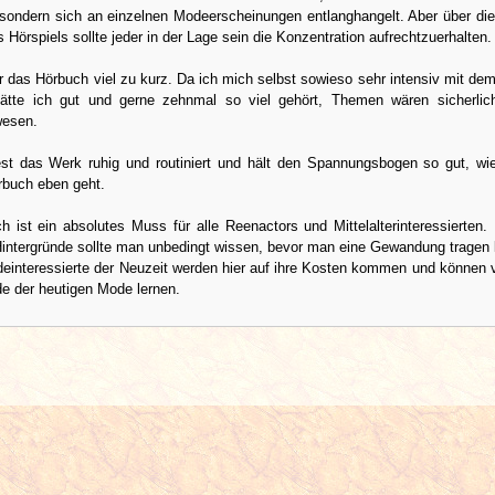
 sondern sich an einzelnen Modeerscheinungen entlanghangelt. Aber über die
 Hörspiels sollte jeder in der Lage sein die Konzentration aufrechtzuerhalten.
ir das Hörbuch viel zu kurz. Da ich mich selbst sowieso sehr intensiv mit d
hätte ich gut und gerne zehnmal so viel gehört, Themen wären sicherli
wesen.
iest das Werk ruhig und routiniert und hält den Spannungsbogen so gut, wi
buch eben geht.
 ist ein absolutes Muss für alle Reenactors und Mittelalterinteressierten. 
Hintergründe sollte man unbedingt wissen, bevor man eine Gewandung tragen
einteressierte der Neuzeit werden hier auf ihre Kosten kommen und können v
de der heutigen Mode lernen.