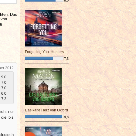
8,0
¯¯¯¯¯¯¯¯¯¯¯¯¯¯¯¯¯¯¯¯¯¯¯¯
chten: Das
 von
eg
Forgetting You: Hunters
7,3
¯¯¯¯¯¯¯¯¯¯¯¯¯¯¯¯¯¯¯¯¯¯¯¯
ber 2012
9,0
7,0
7,0
6,0
7,3
Das kalte Herz von Oxford
icht nur
 die bis
9,8
¯¯¯¯¯¯¯¯¯¯¯¯¯¯¯¯¯¯¯¯¯¯¯¯
ologisch