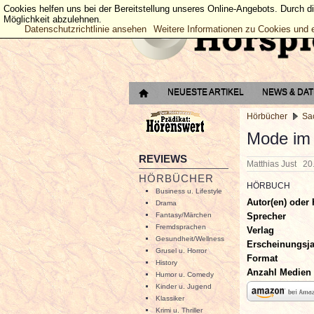
Cookies helfen uns bei der Bereitstellung unseres Online-Angebots. Durch d
Möglichkeit abzulehnen.
Datenschutzrichtlinie ansehen
Weitere Informationen zu Cookies und 
NEUESTE ARTIKEL
NEWS & DA
Hörbücher
Sa
Mode im M
REVIEWS
Matthias Just
20
HÖRBÜCHER
HÖRBUCH
Business u. Lifestyle
Autor(en) oder 
Drama
Sprecher
Fantasy/Märchen
Fremdsprachen
Verlag
Gesundheit/Wellness
Erscheinungsj
Grusel u. Horror
Format
History
Anzahl Medien
Humor u. Comedy
Kinder u. Jugend
Klassiker
Krimi u. Thriller