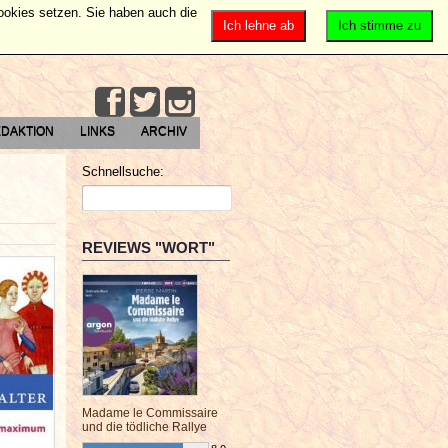
Cookies setzen. Sie haben auch die
Ich lehne ab
Ich stimme zu
DAKTION
LINKS
ARCHIV
Schnellsuche:
REVIEWS "WORT"
Madame le Commissaire
und die tödliche Rallye