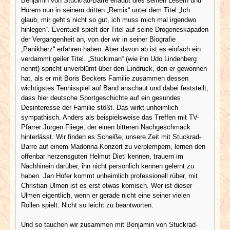
Benjamin von Stuckrad-Barre erlaubt dies seinen Lesern und
Hörern nun in seinem dritten „Remix“ unter dem Titel „Ich
glaub, mir geht’s nicht so gut, ich muss mich mal irgendwo
hinlegen“. Eventuell spielt der Titel auf seine Drogeneskapaden
der Vergangenheit an, von der wir in seiner Biografie
„Panikherz“ erfahren haben. Aber davon ab ist es einfach ein
verdammt geiler Titel. „Stuckiman“ (wie ihn Udo Lindenberg
nennt) spricht unverblümt über den Eindruck, den er gewonnen
hat, als er mit Boris Beckers Familie zusammen dessen
wichtigstes Tennisspiel auf Band anschaut und dabei feststellt,
dass hier deutsche Sportgeschichte auf ein gesundes
Desinteresse der Familie stößt. Das wirkt unheimlich
sympathisch. Anders als beispielsweise das Treffen mit TV-
Pfarrer Jürgen Fliege, der einen bitteren Nachgeschmack
hinterlässt. Wir finden es Scheiße, unsere Zeit mit Stuckrad-
Barre auf einem Madonna-Konzert zu verplempern, lernen den
offenbar herzensguten Helmut Dietl kennen, trauern im
Nachhinein darüber, ihn nicht persönlich kennen gelernt zu
haben. Jan Hofer kommt unheimlich professionell rüber, mit
Christian Ulmen ist es erst etwas komisch. Wer ist dieser
Ulmen eigentlich, wenn er gerade nicht eine seiner vielen
Rollen spielt. Nicht so leicht zu beantworten.
Und so tauchen wir zusammen mit Benjamin von Stuckrad-