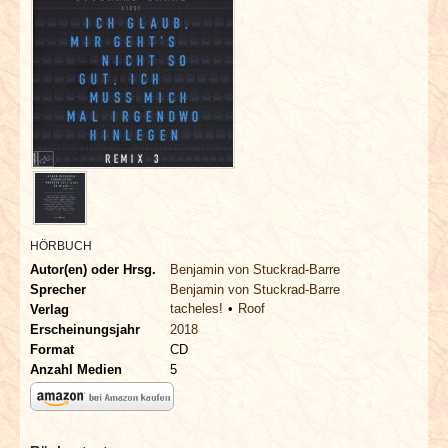
INTERVIEWS
SPECIALS
REDAKTION
LINKS
ARCHIV
HÖRBUCH
Autor(en) oder Hrsg.
Benjamin von Stuckrad-Barre
Sprecher
Benjamin von Stuckrad-Barre
tacheles!
Roof
Verlag
Erscheinungsjahr
2018
Format
CD
Anzahl Medien
5