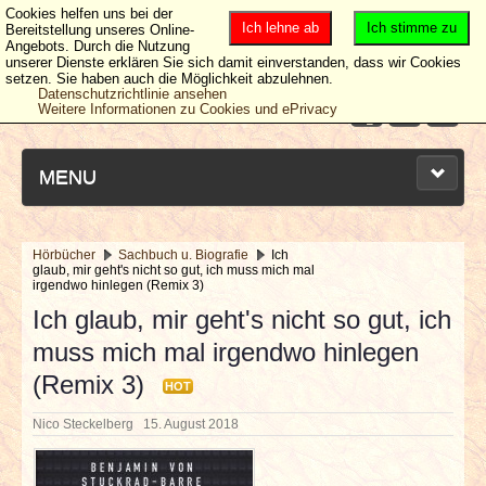
Cookies helfen uns bei der
Ich lehne ab
Ich stimme zu
Bereitstellung unseres Online-
Angebots. Durch die Nutzung
unserer Dienste erklären Sie sich damit einverstanden, dass wir Cookies
setzen. Sie haben auch die Möglichkeit abzulehnen.
Datenschutzrichtlinie ansehen
Weitere Informationen zu Cookies und ePrivacy
MENU
Hörbücher
Sachbuch u. Biografie
Ich
glaub, mir geht's nicht so gut, ich muss mich mal
NEUESTE ARTIKEL
irgendwo hinlegen (Remix 3)
Ich glaub, mir geht's nicht so gut, ich
NEWS & DATES
muss mich mal irgendwo hinlegen
(Remix 3)
BERICHTE
HOT
Nico Steckelberg
15. August 2018
VERLOSUNGEN