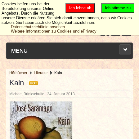
Cookies helfen uns bei der
Ich lehne ab
Ich stimme zu
Bereitstellung unseres Online-
Angebots. Durch die Nutzung
unserer Dienste erklären Sie sich damit einverstanden, dass wir Cookies
setzen. Sie haben auch die Möglichkeit abzulehnen.
Datenschutzrichtlinie ansehen
Weitere Informationen zu Cookies und ePrivacy
MENU
Hörbücher
Literatur
Kain
NEUESTE ARTIKEL
Kain
HOT
Michael Brinkschulte
24. Januar 2013
NEWS & DATES
BERICHTE
VERLOSUNGEN