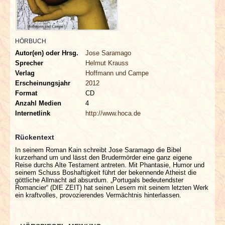
INTERVIEWS
SPECIALS
HÖRBUCH
Autor(en) oder Hrsg.
Jose Saramago
REDAKTION
Sprecher
Helmut Krauss
Verlag
Hoffmann und Campe
LINKS
Erscheinungsjahr
2012
Format
CD
Anzahl Medien
4
ARCHIV
Internetlink
http://www.hoca.de
Rückentext
In seinem Roman Kain schreibt Jose Saramago die Bibel
kurzerhand um und lässt den Brudermörder eine ganz eigene
Reise durchs Alte Testament antreten. Mit Phantasie, Humor und
seinem Schuss Boshaftigkeit führt der bekennende Atheist die
göttliche Allmacht ad absurdum. „Portugals bedeutendster
Romancier“ (DIE ZEIT) hat seinen Lesern mit seinem letzten Werk
ein kraftvolles, provozierendes Vermächtnis hinterlassen.