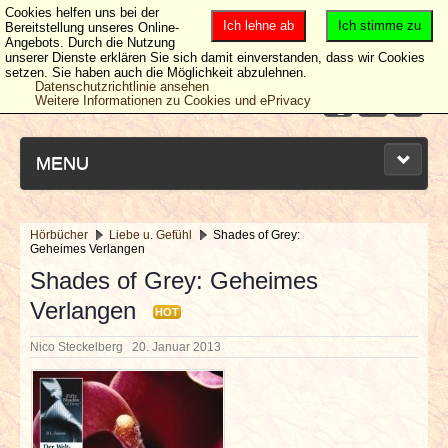
Cookies helfen uns bei der
Ich lehne ab
Ich stimme zu
Bereitstellung unseres Online-
Angebots. Durch die Nutzung
unserer Dienste erklären Sie sich damit einverstanden, dass wir Cookies
setzen. Sie haben auch die Möglichkeit abzulehnen.
Datenschutzrichtlinie ansehen
Weitere Informationen zu Cookies und ePrivacy
MENU
Hörbücher
Liebe u. Gefühl
Shades of Grey:
Geheimes Verlangen
NEUESTE ARTIKEL
Shades of Grey: Geheimes
Verlangen
NEWS & DATES
HOT
Nico Steckelberg
20. Januar 2013
BERICHTE
VERLOSUNGEN