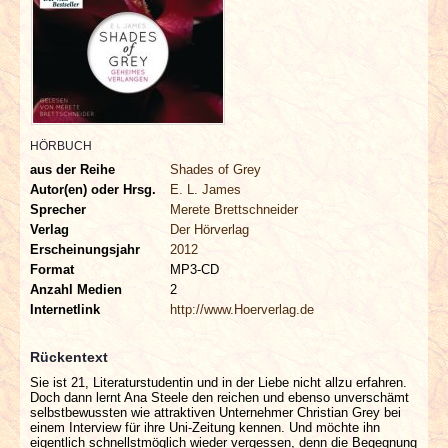
INTERVIEWS
SPECIALS
REDAKTION
HÖRBUCH
LINKS
aus der Reihe
Shades of Grey
Autor(en) oder Hrsg.
E. L. James
Sprecher
Merete Brettschneider
ARCHIV
Verlag
Der Hörverlag
Erscheinungsjahr
2012
Format
MP3-CD
Anzahl Medien
2
Internetlink
http://www.Hoerverlag.de
Rückentext
Sie ist 21, Literaturstudentin und in der Liebe nicht allzu erfahren.
Doch dann lernt Ana Steele den reichen und ebenso unverschämt
selbstbewussten wie attraktiven Unternehmer Christian Grey bei
einem Interview für ihre Uni-Zeitung kennen. Und möchte ihn
eigentlich schnellstmöglich wieder vergessen, denn die Begegnung