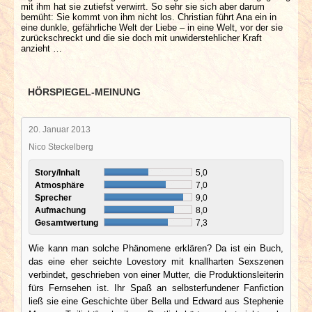
mit ihm hat sie zutiefst verwirrt. So sehr sie sich aber darum
bemüht: Sie kommt von ihm nicht los. Christian führt Ana ein in
eine dunkle, gefährliche Welt der Liebe – in eine Welt, vor der sie
zurückschreckt und die sie doch mit unwiderstehlicher Kraft
anzieht …
HÖRSPIEGEL-MEINUNG
20. Januar 2013
Nico Steckelberg
Story/Inhalt
5,0
Atmosphäre
7,0
Sprecher
9,0
Aufmachung
8,0
Gesamtwertung
7,3
Wie kann man solche Phänomene erklären? Da ist ein Buch,
das eine eher seichte Lovestory mit knallharten Sexszenen
verbindet, geschrieben von einer Mutter, die Produktionsleiterin
fürs Fernsehen ist. Ihr Spaß an selbsterfundener Fanfiction
ließ sie eine Geschichte über Bella und Edward aus Stephenie