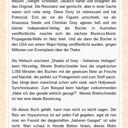
Meyers „Twilight“ schreiben. Deutlich härter und straighter als
das Originial. Die Resonanz war gemischt, aber in einer Sache
waren sich viele einig: Diese Story ist interessant und hat
Potenzial. Erst als sie die Figuren umschrieb, sie als
Anastasia Steele und Christian Grey agieren ließ und ein
kleiner Independent-Verlag die Bücher in Australien
veröffentlichte, machte sich die nächste Mund-zu-Mund-
Propaganda-Welle im Netz breit. Und als dann die Bücher in
den USA von einem Major-Verlag veröffentlicht wurden, gingen
Millionen von Exemplaren über die Theke.
Als Hörbuch erscheint „Shades of Grey - Geheimes Verlagen“
beim Hörverlag. Merete Brettschneider liest die ungekürzten
1.050 Minuten des Buches mit der gewissen Note an Frische
und Naivität, die perfekt zur Protagonistin und zum Stoff passt.
Das klingt dann manchmal schon sehr stark nach Hollywood-
Synchronisation. Zum Beispiel beim häufiger vorkommenden
„Habe ich das gerade wirklich gesagt?“. Merete Brettschneider
ist hier eine ideale Besetzung.
Ob dieses Buch gefällt, kann man nicht so leicht sagen. Der
Reiz am Voyeurismus ist auf jeden Fall gegeben, egal ob nun
man ein Freund der dargestellten „härteren Gangart“ ist oder
nicht. Man schaut in fremde Betten hinein, dieses Motiv