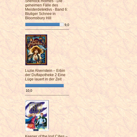
Sherlock Holmes - Die
geheimen Fälle des
Meisterdetektivs - Band 6:
Blutiger Schnee in
Bloomsbury Hill
9,0
¯¯¯¯¯¯¯¯¯¯¯¯¯¯¯¯¯¯¯¯¯¯¯¯
Luzie Alvenstein – Erbin
der Duftapotheke 2 Eine
Lüge lauert in der Zeit
10,0
¯¯¯¯¯¯¯¯¯¯¯¯¯¯¯¯¯¯¯¯¯¯¯¯
Keeper of the lost Cities –