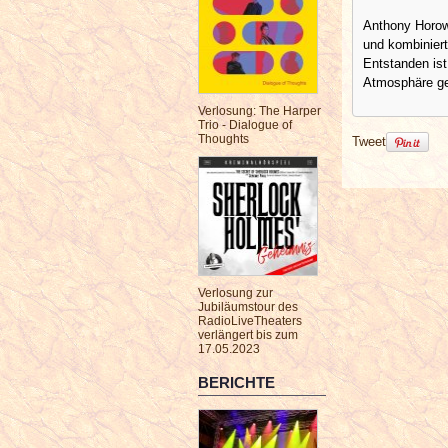
Anthony Horow
und kombiniert
Entstanden ist
Atmosphäre ge
Verlosung: The Harper
Trio - Dialogue of
Thoughts
Tweet
Verlosung zur
Jubiläumstour des
RadioLiveTheaters
verlängert bis zum
17.05.2023
BERICHTE