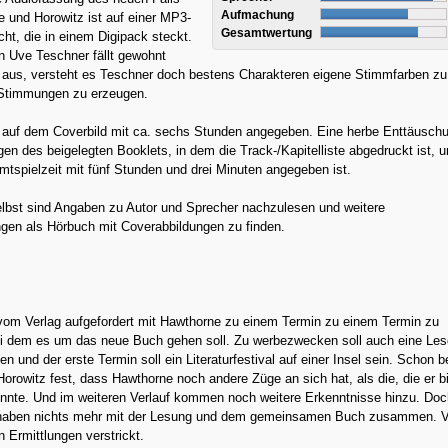
Aufmachung
 und Horowitz ist auf einer MP3-
Gesamtwertung
ht, die in einem Digipack steckt.
n Uve Teschner fällt gewohnt
 aus, versteht es Teschner doch bestens Charakteren eigene Stimmfarben zu
 Stimmungen zu erzeugen.
t auf dem Coverbild mit ca. sechs Stunden angegeben. Eine herbe Enttäuschu
en des beigelegten Booklets, in dem die Track-/Kapitelliste abgedruckt ist, u
tspielzeit mit fünf Stunden und drei Minuten angegeben ist.
elbst sind Angaben zu Autor und Sprecher nachzulesen und weitere
ngen als Hörbuch mit Coverabbildungen zu finden.
 vom Verlag aufgefordert mit Hawthorne zu einem Termin zu einem Termin zu
ei dem es um das neue Buch gehen soll. Zu werbezwecken soll auch eine Les
en und der erste Termin soll ein Literaturfestival auf einer Insel sein. Schon b
 Horowitz fest, dass Hawthorne noch andere Züge an sich hat, als die, die er b
nnte. Und im weiteren Verlauf kommen noch weitere Erkenntnisse hinzu. Doc
haben nichts mehr mit der Lesung und dem gemeinsamen Buch zusammen. V
n Ermittlungen verstrickt.