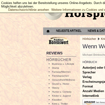
Cookies helfen uns bei der Bereitstellung unseres Online-Angebots. Durch d
Möglichkeit abzulehnen.
Datenschutzrichtlinie ansehen
Weitere Informationen zu Cookies und 
NEUESTE ARTIKEL
NEWS & DA
Hörbücher
Kri
Wenn Wo
REVIEWS
Michael Brinksc
HÖRBÜCHER
HÖRBUCH
Business u. Lifestyle
Autor(en) oder 
Drama
Sprecher
Fantasy/Märchen
Fremdsprachen
Verlag
Gesundheit/Wellness
Erscheinungsj
Grusel u. Horror
Format
History
Anzahl Medien
Humor u. Comedy
Internetlink
Kinder u. Jugend
Klassiker
Krimi u. Thriller