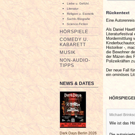
Liebe u. Gefühl
Literatur
Rückentext
Religion u. Esoterik
Sachb./Biografie
Eine Autorenrei
Science-Fiction
Als Daniel Hawth
HÖRSPIELE
Literaturfestiva
Mordermittlung v
COMEDY U.
Kinderbuchautor,
KABARETT
Historiker -, m
die Bewohner der
MUSIK
der Mäzen des F
NON-AUDIO-
Polizeikräften zu
TIPPS
Der neue Fall f
ein ominöses Li
NEWS & DATES
HÖRSPIEGE
Michael Brinksc
Wie ist das H
Dark Days Berlin 2026
Die autorisier