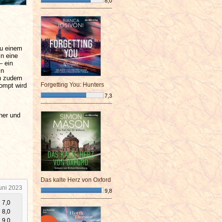
8,0
¯¯¯¯¯¯¯¯¯¯¯¯¯¯¯¯¯¯¯¯¯¯¯¯
zu einem
in eine
– ein
in
ch zudem
Forgetting You: Hunters
rompt wird
7,3
¯¯¯¯¯¯¯¯¯¯¯¯¯¯¯¯¯¯¯¯¯¯¯¯
ner und
Das kalte Herz von Oxford
uni 2023
9,8
¯¯¯¯¯¯¯¯¯¯¯¯¯¯¯¯¯¯¯¯¯¯¯¯
7,0
8,0
9,0