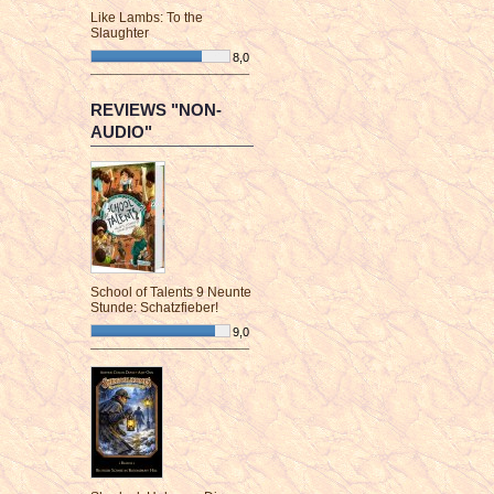
Like Lambs: To the
Slaughter
8,0
¯¯¯¯¯¯¯¯¯¯¯¯¯¯¯¯¯¯¯¯¯¯¯¯
REVIEWS "NON-
AUDIO"
School of Talents 9 Neunte
Stunde: Schatzfieber!
9,0
¯¯¯¯¯¯¯¯¯¯¯¯¯¯¯¯¯¯¯¯¯¯¯¯