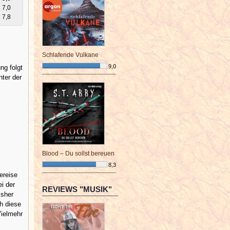
7,0
7,8
Schlafende Vulkane
9,0
ng folgt
nter der
¯¯¯¯¯¯¯¯¯¯¯¯¯¯¯¯¯¯¯¯¯¯¯¯
Blood – Du sollst bereuen
8,3
ereise
¯¯¯¯¯¯¯¯¯¯¯¯¯¯¯¯¯¯¯¯¯¯¯¯
ei der
REVIEWS "MUSIK"
isher
h diese
ielmehr