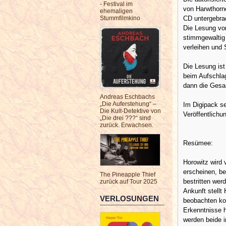
- Festival im
von Harwthorne
ehemaligen
CD untergebrac
Stummfilmkino
Die Lesung vo
stimmgewaltig
verleihen und
Die Lesung is
beim Aufschlag
dann die Gesam
Andreas Eschbachs
„Die Auferstehung“ –
Im Digipack s
Die Kult-Detektive von
Veröffentlichu
„Die drei ???“ sind
zurück. Erwachsen.
Resümee:
Horowitz wird
erscheinen, b
The Pineapple Thief
bestritten werd
zurück auf Tour 2025
Ankunft stellt
VERLOSUNGEN
beobachten ko
Erkenntnisse 
werden beide i