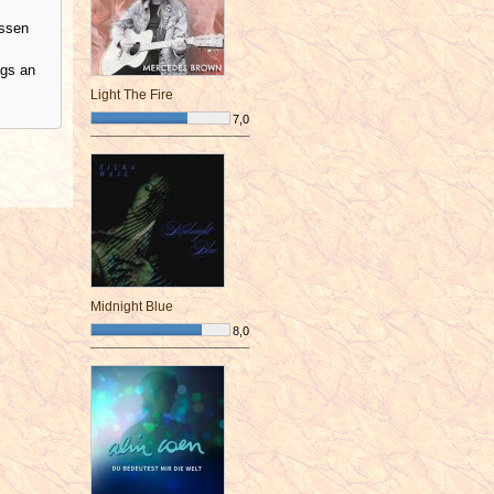
assen
ags an
Light The Fire
7,0
¯¯¯¯¯¯¯¯¯¯¯¯¯¯¯¯¯¯¯¯¯¯¯¯
Midnight Blue
8,0
¯¯¯¯¯¯¯¯¯¯¯¯¯¯¯¯¯¯¯¯¯¯¯¯