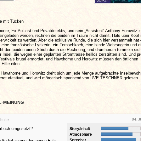
se mit Tücken
onre, Ex-Polizist und Privatdetektiv, und sein „Assistent“ Anthony Horowitz 
l eingeladen werden, rechnen die beiden im Traum nicht damit, Hals über Kopf 
erwickelt zu werden. Aber die exklusive Runde, die sich hier versammelt hat 
 eine französische Lyrikerin, ein Fernsehkoch, eine blinde Wahrsagerin und e
acht den beiden einen Strich durch die Rechnung, und drumherum tummeln si
 Insel, die wegen einer geplanten Stromtrasse heillos zerstritten sind. Und p
estivals brutal ermordet, und Hawthorne und Horowitz müssen den örtlichen
 Hilfe eilen.
ür Hawthorne und Horowitz dreht sich um jede Menge aufgebrachte Inselbewoh
teraturfestival, und wird mörderisch spannend von UVE TESCHNER gelesen.
L-MEINUNG
04. J
hulte
örbuch umgesetzt?
Story/Inhalt
Atmosphäre
Sprecher
te Audiofassung des neuen Falls