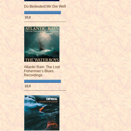
Du Bedeutest Mir Die Welt
10,0
¯¯¯¯¯¯¯¯¯¯¯¯¯¯¯¯¯¯¯¯¯¯¯¯
Atlantic Rain: The Lost
Fisherman’s Blues
Recordings
10,0
¯¯¯¯¯¯¯¯¯¯¯¯¯¯¯¯¯¯¯¯¯¯¯¯