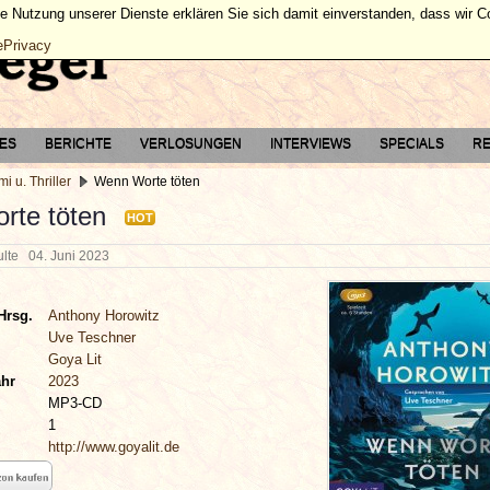
ie Nutzung unserer Dienste erklären Sie sich damit einverstanden, dass wir 
ePrivacy
TES
BERICHTE
VERLOSUNGEN
INTERVIEWS
SPECIALS
RE
mi u. Thriller
Wenn Worte töten
rte töten
HOT
hulte
04. Juni 2023
Hrsg.
Anthony Horowitz
Uve Teschner
Goya Lit
ahr
2023
MP3-CD
1
http://www.goyalit.de