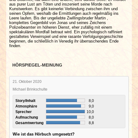
aus purer Lust am Töten und inszeniert seine Morde nach
Kunstwerken. Es gibt keinerlei Verbindung zwischen ihm und
seinen Opfern, weshalb die Ermittlungen auch regelmäßig ins
Leere laufen. Bis der ungeliebte Zwillingsbruder Martin ,
komplettes Gegenbild von Jonas und seines Zeichens
Polizeibeamter im höheren Dienst, eher zufällig mit einem
spektakulären Mordfall betraut wird. Ein psychologisch raffiniert
gestaltetes Verwirrspiel und eine rasante Verfolgungsgeschichte
beginnen, die schließlich in Venedig ihr überraschendes Ende
finden.
HÖRSPIEGEL-MEINUNG
21. Oktober 2020
Michael Brinkschulte
Story/Inhalt
8,0
Atmosphäre
9,0
Sprecher
10,0
Aufmachung
8,0
Gesamtwertung
8,8
Wie ist das Hörbuch umgesetzt?