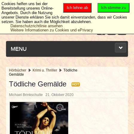
Cookies helfen uns bei der
Ich lehne ab
Ich stimme zu
Bereitstellung unseres Online-
Angebots. Durch die Nutzung
unserer Dienste erklären Sie sich damit einverstanden, dass wir Cookies
setzen. Sie haben auch die Möglichkeit abzulehnen.
Datenschutzrichtlinie ansehen
Weitere Informationen zu Cookies und ePrivacy
MENU
Hörbücher
Krimi u. Thriller
Tödliche
Gemälde
NEUESTE ARTIKEL
Tödliche Gemälde
HOT
NEWS & DATES
Michael Brinkschulte
21. Oktober 2020
BERICHTE
VERLOSUNGEN