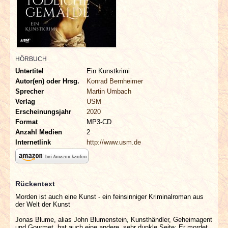
INTERVIEWS
SPECIALS
REDAKTION
HÖRBUCH
Untertitel
Ein Kunstkrimi
Autor(en) oder Hrsg.
Konrad Bernheimer
LINKS
Sprecher
Martin Umbach
Verlag
USM
ARCHIV
Erscheinungsjahr
2020
Format
MP3-CD
Anzahl Medien
2
Internetlink
http://www.usm.de
Rückentext
Morden ist auch eine Kunst - ein feinsinniger Kriminalroman aus
der Welt der Kunst
Jonas Blume, alias John Blumenstein, Kunsthändler, Geheimagent
und Gourmet, hat auch eine andere, sehr dunkle Seite: Er mordet