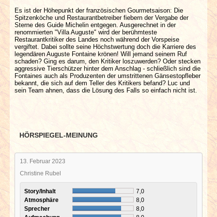
Es ist der Höhepunkt der französischen Gourmetsaison: Die
Spitzenköche und Restaurantbetreiber fiebern der Vergabe der
Sterne des Guide Michelin entgegen. Ausgerechnet in der
renommierten "Villa Auguste" wird der berühmteste
Restaurantkritiker des Landes noch während der Vorspeise
vergiftet. Dabei sollte seine Höchstwertung doch die Karriere des
legendären Auguste Fontaine krönen! Will jemand seinem Ruf
schaden? Ging es darum, den Kritiker loszuwerden? Oder stecken
aggressive Tierschützer hinter dem Anschlag - schließlich sind die
Fontaines auch als Produzenten der umstrittenen Gänsestopfleber
bekannt, die sich auf dem Teller des Kritikers befand? Luc und
sein Team ahnen, dass die Lösung des Falls so einfach nicht ist.
HÖRSPIEGEL-MEINUNG
13. Februar 2023
Christine Rubel
Story/Inhalt
7,0
Atmosphäre
8,0
Sprecher
8,0