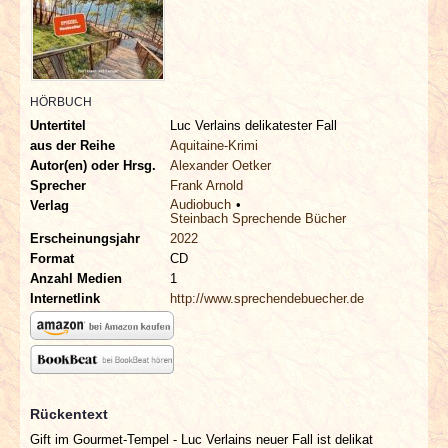
INTERVIEWS
SPECIALS
HÖRBUCH
REDAKTION
Untertitel
Luc Verlains delikatester Fall
aus der Reihe
Aquitaine-Krimi
LINKS
Autor(en) oder Hrsg.
Alexander Oetker
Sprecher
Frank Arnold
Audiobuch
Verlag
ARCHIV
Steinbach Sprechende Bücher
Erscheinungsjahr
2022
Format
CD
Anzahl Medien
1
Internetlink
http://www.sprechendebuecher.de
Rückentext
Gift im Gourmet-Tempel - Luc Verlains neuer Fall ist delikat