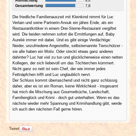
Aufmachung
8,0
Gesamtwertung
7,8
Die friedliche Familienauszeit mit Kleinkind nimmt für Luc
Verlain und seine Partnerin Anouk ein jähes Ende, als ein
Restaurantkritiker in einem Drei-Sterne-Restaurant vergiftet
wird. Die beiden nehmen sofort die Ermittlungen auf, Baby
Aurelié immer mit dabei. Und es gibt einige Verdächtige:
Neider, unzufriedene Angestellte, selbsternannte Tierschützer -
sie alle haben ein Motiv. Oder steckt etwas ganz anderes
dahinter? Luc hat viel zu tun und glücklicherweise einen netten
Kollegen, der sich liebevoll um das Töchterchen kümmert.
Nicht ganz so nett ist sein Chef, der wie immer jedes
Fettnäpfchen trifft und Luc unglaublich nervt.
Der Schluss kommt überraschend und nicht ganz schlüssig
daher, aber es ist ein Roman, keine Wirklichkeit - insgesamt
hat mich die Mischung aus Gourmetküche, Landschaft,
Familienglück und Krimi - doch gut unterhalten. Wenn es das
nächste wieder mehr Spannung und Krimihandlung gibt, werde
ich auch den nächsten Fall gerne hören.
Tweet