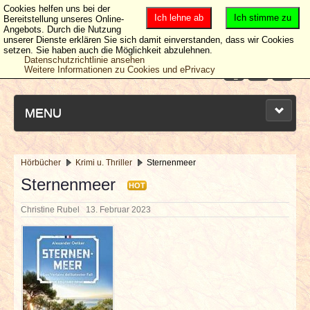
Cookies helfen uns bei der
Ich lehne ab
Ich stimme zu
Bereitstellung unseres Online-
Angebots. Durch die Nutzung
unserer Dienste erklären Sie sich damit einverstanden, dass wir Cookies
setzen. Sie haben auch die Möglichkeit abzulehnen.
Datenschutzrichtlinie ansehen
Weitere Informationen zu Cookies und ePrivacy
MENU
Hörbücher
Krimi u. Thriller
Sternenmeer
NEUESTE ARTIKEL
Sternenmeer
HOT
Christine Rubel
13. Februar 2023
NEWS & DATES
BERICHTE
VERLOSUNGEN