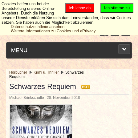
Cookies helfen uns bei der
Ich lehne ab
Ich stimme zu
Bereitstellung unseres Online-
Angebots. Durch die Nutzung
unserer Dienste erklären Sie sich damit einverstanden, dass wir Cookies
setzen. Sie haben auch die Möglichkeit abzulehnen.
Datenschutzrichtlinie ansehen
Weitere Informationen zu Cookies und ePrivacy
MENU
Hörbücher
Krimi u. Thriller
Schwarzes
Requiem
NEUESTE ARTIKEL
Schwarzes Requiem
HOT
NEWS & DATES
Michael Brinkschulte
28. November 2018
BERICHTE
VERLOSUNGEN