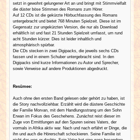
setzt in gewohnt gelungener Art an und bringt mit Stimmvielfalt
die düster böse Stimmen des Romans zum Hörer.
Auf 12 CDs ist die gekürzte Hörbuchfassung des Romans
untergebracht und bietet 768 Minuten Spielzeit. Diese ist im
Gegensatz zur ungekürzten Version, die nur als Download
erhältlich ist und fast 21 Stunden Spielzeit umfasst, um rund
acht Stunden kürzer. Dies ist leider inhaltlich und
atmosphärisch spürbar.
Die CDs stecken in zwei Digipacks, die jeweils sechs CDs
fassen und in einem Schuber untergebracht sind. In den
Digipacks sind kurze Informationen zu Autor und Sprecher,
sowie Verweise auf andere Produktionen abgedruckt.
Resümee:
Auch ohne den ersten Band gelesen oder gehört zu haben, ist
die Story nachvollziehbar. Erzählt wird die düstere Geschichte
der Familie Morvan, mit dem Handlungsstrang um den Sohn
Erwan im Fokus des Geschehens. Zunächst reist dieser im
Zuge von Ermittlungen auf den Spuren seines Vaters, der
vormals in Afrika aktiv war. Nach und nach erfährt er Dinge, die
ihn und auch die Hörerschaft schockieren. Seine Familie ist
nicht das was er dachte. Sein Vater hat eine ganz besondere