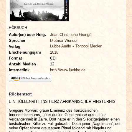
INTERVIEWS
SPECIALS
HÖRBUCH
REDAKTION
Autor(en) oder Hrsg.
Jean-Christophe Grangé
Sprecher
Dietmar Wunder
Lübbe Audio
Tonpool Medien
Verlag
LINKS
Erscheinungsjahr
2018
Format
CD
ARCHIV
Anzahl Medien
12
Internetlink
http://www.luebbe.de
Rückentext
EIN HÖLLENRITT INS HERZ AFRIKANISCHER FINSTERNIS
Gregoire Morvan, graue Eminenz des französischen
Innenministeriums, hütet dunkle Geheimnisse aus seiner
Vergangenheit in Zaire. Dort hatte er in den Siebzigerjahren einen
bestialischen Killer zu Fall gebracht. Doch jener „Nagelmann“, der
seine Opfer einem grausamen Ritual folgend mit Nägeln und