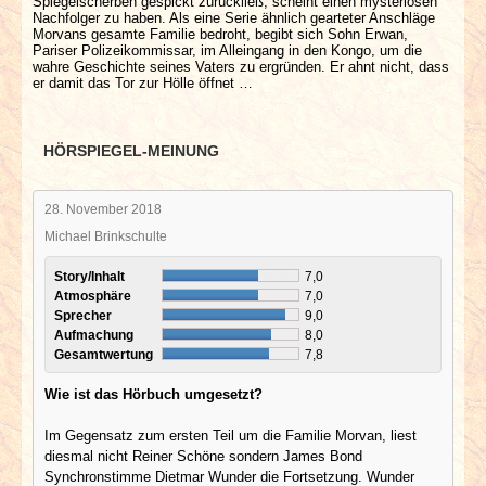
Spiegelscherben gespickt zurückließ, scheint einen mysteriösen
Nachfolger zu haben. Als eine Serie ähnlich gearteter Anschläge
Morvans gesamte Familie bedroht, begibt sich Sohn Erwan,
Pariser Polizeikommissar, im Alleingang in den Kongo, um die
wahre Geschichte seines Vaters zu ergründen. Er ahnt nicht, dass
er damit das Tor zur Hölle öffnet …
HÖRSPIEGEL-MEINUNG
28. November 2018
Michael Brinkschulte
Story/Inhalt
7,0
Atmosphäre
7,0
Sprecher
9,0
Aufmachung
8,0
Gesamtwertung
7,8
Wie ist das Hörbuch umgesetzt?
Im Gegensatz zum ersten Teil um die Familie Morvan, liest
diesmal nicht Reiner Schöne sondern James Bond
Synchronstimme Dietmar Wunder die Fortsetzung. Wunder