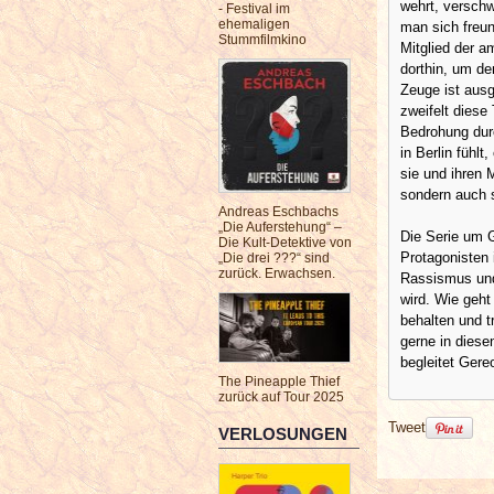
wehrt, verschw
- Festival im
ehemaligen
man sich freun
Stummfilmkino
Mitglied der a
dorthin, um de
Zeuge ist aus
zweifelt diese
Bedrohung durc
in Berlin fühlt
sie und ihren
sondern auch s
Andreas Eschbachs
„Die Auferstehung“ –
Die Serie um G
Die Kult-Detektive von
Protagonisten 
„Die drei ???“ sind
zurück. Erwachsen.
Rassismus und
wird. Wie geh
behalten und t
gerne in diese
begleitet Gere
The Pineapple Thief
zurück auf Tour 2025
Tweet
VERLOSUNGEN