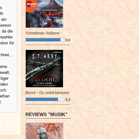
es
th
 ein
Gereon
 da die
Schlafende Vulkane
nwohler
9,0
tion für
¯¯¯¯¯¯¯¯¯¯¯¯¯¯¯¯¯¯¯¯¯¯¯¯
hnet...
eine
ewalt,
liger
änden
noch
Blood – Du sollst bereuen
Nathan
8,3
l.
¯¯¯¯¯¯¯¯¯¯¯¯¯¯¯¯¯¯¯¯¯¯¯¯
REVIEWS "MUSIK"