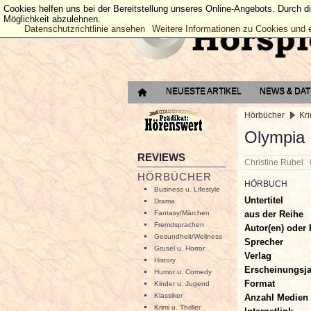
Cookies helfen uns bei der Bereitstellung unseres Online-Angebots. Durch d
Möglichkeit abzulehnen.
Datenschutzrichtlinie ansehen
Weitere Informationen zu Cookies und 
NEUESTE ARTIKEL
NEWS & DA
Hörbücher
Kri
Olympia
REVIEWS
Christine Rubel
HÖRBÜCHER
HÖRBUCH
Business u. Lifestyle
Untertitel
Drama
aus der Reihe
Fantasy/Märchen
Fremdsprachen
Autor(en) oder 
Gesundheit/Wellness
Sprecher
Grusel u. Horror
Verlag
History
Erscheinungsj
Humor u. Comedy
Format
Kinder u. Jugend
Klassiker
Anzahl Medien
Krimi u. Thriller