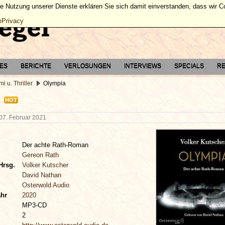
ie Nutzung unserer Dienste erklären Sie sich damit einverstanden, dass wir 
ePrivacy
TES
BERICHTE
VERLOSUNGEN
INTERVIEWS
SPECIALS
RE
mi u. Thriller
Olympia
HOT
07. Februar 2021
Der achte Rath-Roman
Gereon Rath
Hrsg.
Volker Kutscher
David Nathan
Osterwold Audio
ahr
2020
MP3-CD
2