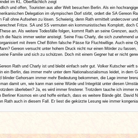
indet im KL. Oberflächlich zeigt
dlich und offen, Touristen aus aller Welt besuchen Berlin. Als ein hochrangig
merikanischen Delegation im olympischen Dorf stirbt, ordert die SA Gereon Ra
n Fall ohne Aufsehen zu lösen. Schwierig, denn Rath ermittelt undercover und
gerechnet Fritze. SA und SS vermuten ein kommunistisches Komplott, doch 
 These an. Als weitere Todesfälle folgen, kommt Rath an seine Grenzen, auch,
h die Nazis immer weiter ansteigt. Seine Frau Charly, die sich zunehmend u
, organisiert mit ihrem Chef Böhm falsche Pässe für Fluchtwillige. Auch eine Op
 Mann? Gereon versucht unter hohem Druck nicht nur einen Mörder zu fassen,
eine Familie und sich zu schützen. Doch mit einem Gegner hat er nicht gerec
ereon Rath und Charly ist und bleibt einfach sehr gut. Volker Kutscher wirft s
in ein Berlin, das immer mehr unter dem Nationalsozialismus leidet, in dem G
 blinder Gehorsam immer mehr Bedeutung bekommen, die Lage immer brenz
t man damit um, wie kann man seine Würde und Integrität unter diesen Umst
rotzdem überleben? Ja, es wird immer finsterer. Trotzdem tauche ich immer 
n Berliner Kosmos ein und hoffe einfach, dass es weitere Bände gibt. David 
on Rath auch in diesem Fall. Er liest die gekürzte Lesung wie immer kongenia