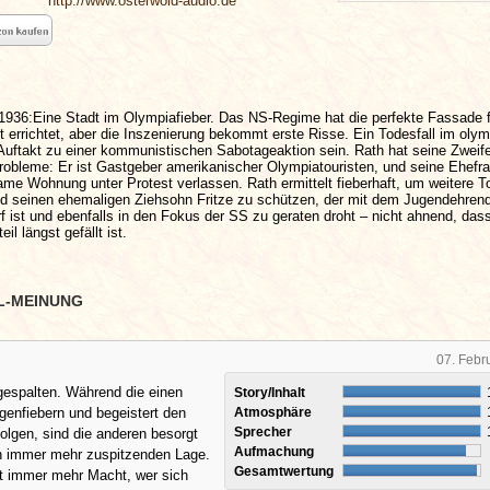
http://www.osterwold-audio.de
1936:Eine Stadt im Olympiafieber. Das NS-Regime hat die perfekte Fassade f
it errichtet, aber die Inszenierung bekommt erste Risse. Ein Todesfall im oly
Auftakt zu einer kommunistischen Sabotageaktion sein. Rath hat seine Zweif
robleme: Er ist Gastgeber amerikanischer Olympiatouristen, und seine Ehefra
me Wohnung unter Protest verlassen. Rath ermittelt fieberhaft, um weitere T
nd seinen ehemaligen Ziehsohn Fritze zu schützen, der mit dem Jugendehrend
 ist und ebenfalls in den Fokus der SS zu geraten droht – nicht ahnend, das
il längst gefällt ist.
L-MEINUNG
07. Febr
egespalten. Während die einen
Story/Inhalt
enfiebern und begeistert den
Atmosphäre
Sprecher
lgen, sind die anderen besorgt
Aufmachung
h immer mehr zuspitzenden Lage.
Gesamtwertung
t immer mehr Macht, wer sich