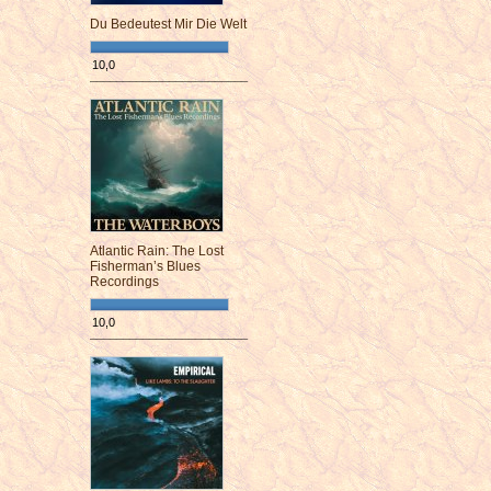
Du Bedeutest Mir Die Welt
10,0
¯¯¯¯¯¯¯¯¯¯¯¯¯¯¯¯¯¯¯¯¯¯¯¯
Atlantic Rain: The Lost
Fisherman’s Blues
Recordings
10,0
¯¯¯¯¯¯¯¯¯¯¯¯¯¯¯¯¯¯¯¯¯¯¯¯