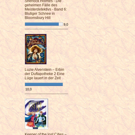
Sherlock Holmes - Die
geheimen Fälle des
Meisterdetektivs - Band 6:
Blutiger Schnee in
Bloomsbury Hill
9,0
¯¯¯¯¯¯¯¯¯¯¯¯¯¯¯¯¯¯¯¯¯¯¯¯
Luzie Alvenstein – Erbin
der Duftapotheke 2 Eine
Lüge lauert in der Zeit
10,0
¯¯¯¯¯¯¯¯¯¯¯¯¯¯¯¯¯¯¯¯¯¯¯¯
Keeper of the lost Cities –