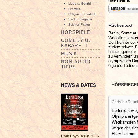
Internetlink
Liebe u. Gefühl
Literatur
Religion u. Esoterik
Sachb./Biografie
Rückentext
Science-Fiction
HÖRSPIELE
Berlin, Sommer 
Weltöffentlichke
COMEDY U.
Dorf könnte der 
KABARETT
zudem private P
hat die gemeinsa
MUSIK
zu verhindern u
olympischen Dorf
NON-AUDIO-
eigenes Todesurte
TIPPS
HÖRSPIEGE
NEWS & DATES
Christine Rubel
Berlin ist zwi
Olympia entgeg
Wettkämpfen fo
wegen der sic
Hitler bekomm
Dark Days Berlin 2026