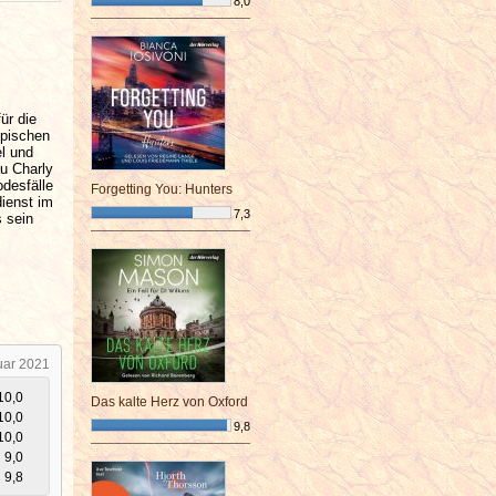
8,0
¯¯¯¯¯¯¯¯¯¯¯¯¯¯¯¯¯¯¯¯¯¯¯¯
ür die
mpischen
el und
u Charly
odesfälle
Forgetting You: Hunters
ienst im
7,3
s sein
¯¯¯¯¯¯¯¯¯¯¯¯¯¯¯¯¯¯¯¯¯¯¯¯
uar 2021
10,0
Das kalte Herz von Oxford
10,0
9,8
10,0
¯¯¯¯¯¯¯¯¯¯¯¯¯¯¯¯¯¯¯¯¯¯¯¯
9,0
9,8