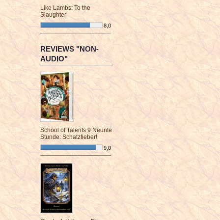
Like Lambs: To the
Slaughter
8,0
¯¯¯¯¯¯¯¯¯¯¯¯¯¯¯¯¯¯¯¯¯¯¯¯
REVIEWS "NON-
AUDIO"
School of Talents 9 Neunte
Stunde: Schatzfieber!
9,0
¯¯¯¯¯¯¯¯¯¯¯¯¯¯¯¯¯¯¯¯¯¯¯¯