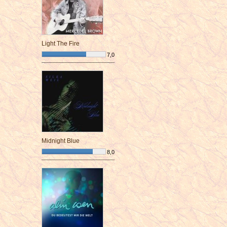
Light The Fire
7,0
¯¯¯¯¯¯¯¯¯¯¯¯¯¯¯¯¯¯¯¯¯¯¯¯
Midnight Blue
8,0
¯¯¯¯¯¯¯¯¯¯¯¯¯¯¯¯¯¯¯¯¯¯¯¯