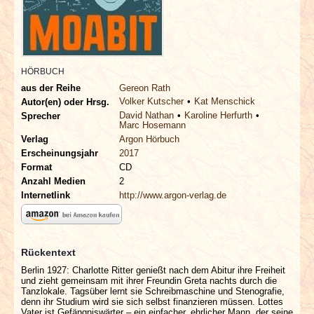
INTERVIEWS
SPECIALS
HÖRBUCH
REDAKTION
aus der Reihe
Gereon Rath
Volker Kutscher
Kat Menschick
Autor(en) oder Hrsg.
David Nathan
Karoline Herfurth
LINKS
Sprecher
Marc Hosemann
Verlag
Argon Hörbuch
ARCHIV
Erscheinungsjahr
2017
Format
CD
Anzahl Medien
2
Internetlink
http://www.argon-verlag.de
Rückentext
Berlin 1927: Charlotte Ritter genießt nach dem Abitur ihre Freiheit
und zieht gemeinsam mit ihrer Freundin Greta nachts durch die
Tanzlokale. Tagsüber lernt sie Schreibmaschine und Stenografie,
denn ihr Studium wird sie sich selbst finanzieren müssen. Lottes
Vater ist Gefängniswärter – ein einfacher, ehrlicher Mann, der seine