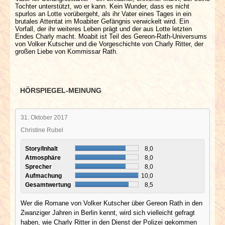
Tochter unterstützt, wo er kann. Kein Wunder, dass es nicht
spurlos an Lotte vorübergeht, als ihr Vater eines Tages in ein
brutales Attentat im Moabiter Gefängnis verwickelt wird. Ein
Vorfall, der ihr weiteres Leben prägt und der aus Lotte letzten
Endes Charly macht. Moabit ist Teil des Gereon-Rath-Universums
von Volker Kutscher und die Vorgeschichte von Charly Ritter, der
großen Liebe von Kommissar Rath.
HÖRSPIEGEL-MEINUNG
31. Oktober 2017
Christine Rubel
Story/Inhalt
8,0
Atmosphäre
8,0
Sprecher
8,0
Aufmachung
10,0
Gesamtwertung
8,5
Wer die Romane von Volker Kutscher über Gereon Rath in den
Zwanziger Jahren in Berlin kennt, wird sich vielleicht gefragt
haben, wie Charly Ritter in den Dienst der Polizei gekommen