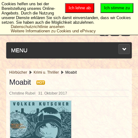
Cookies helfen uns bei der
Ich lehne ab
Ich stimme zu
Bereitstellung unseres Online-
Angebots. Durch die Nutzung
unserer Dienste erklären Sie sich damit einverstanden, dass wir Cookies
setzen. Sie haben auch die Möglichkeit abzulehnen.
Datenschutzrichtlinie ansehen
Weitere Informationen zu Cookies und ePrivacy
MENU
Hörbücher
Krimi u. Thriller
Moabit
NEUESTE ARTIKEL
Moabit
HOT
Christine Rubel
31. Oktober 2017
NEWS & DATES
BERICHTE
VERLOSUNGEN