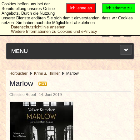
Cookies helfen uns bei der
Ich lehne ab
Ich stimme zu
Bereitstellung unseres Online-
Angebots. Durch die Nutzung
unserer Dienste erklären Sie sich damit einverstanden, dass wir Cookies
setzen. Sie haben auch die Möglichkeit abzulehnen.
Datenschutzrichtlinie ansehen
Weitere Informationen zu Cookies und ePrivacy
MENU
Hörbücher
Krimi u. Thriller
Marlow
NEUESTE ARTIKEL
Marlow
HOT
Christine Rubel
14. Juni 2019
NEWS & DATES
BERICHTE
VERLOSUNGEN