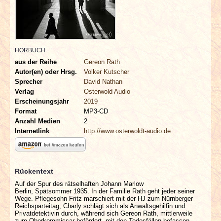
INTERVIEWS
SPECIALS
HÖRBUCH
REDAKTION
aus der Reihe
Gereon Rath
Autor(en) oder Hrsg.
Volker Kutscher
LINKS
Sprecher
David Nathan
Verlag
Osterwold Audio
Erscheinungsjahr
2019
ARCHIV
Format
MP3-CD
Anzahl Medien
2
Internetlink
http://www.osterwoldt-audio.de
Rückentext
Auf der Spur des rätselhaften Johann Marlow
Berlin, Spätsommer 1935. In der Familie Rath geht jeder seiner
Wege. Pflegesohn Fritz marschiert mit der HJ zum Nürnberger
Reichsparteitag, Charly schlägt sich als Anwaltsgehilfin und
Privatdetektivin durch, während sich Gereon Rath, mittlerweile
zum Oberkommissar befördert, mit den Todesfällen befassen