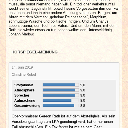
muss, die sonst niemand haben will. Ein tödlicher Verkehrsunfall
weckt seinen Jagdinstinkt, obwohl seine Vorgesetzten ihm den Fall
entziehen und ihn in eine andere Abteilung versetzen. Es geht um
Akten mit dem Vermerk „geheime Reichssache“, Morphium,
schmutzige Wäsche und politische Intrigen. Und um Charlys
Lebenstrauma, den Tod ihres Vaters. Und um den Mann, mit dem
Rath nie wieder etwas zu tun haben wollte: den Unterweltkönig
Johann Marlow.
HÖRSPIEGEL-MEINUNG
14. Juni 2019
Christine Rubel
Story/Inhalt
9,0
Atmosphäre
9,0
Sprecher
9,0
Aufmachung
8,0
Gesamtwertung
8,8
Oberkommissar Gereon Rath ist auf dem Abstellgleis. Als sein
Versetzungsantrag zum LKA genehmigt wird, hat er nur einen
Fall abzuschließen. Ein Taxifahrer ist mit seinem Gast