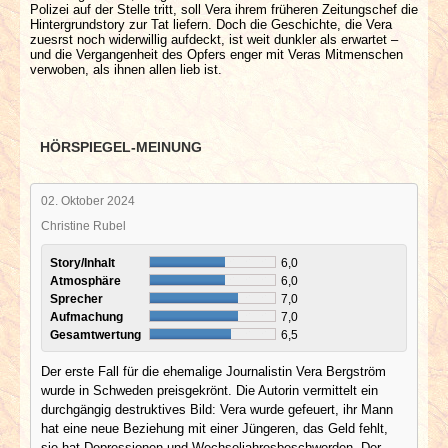
Polizei auf der Stelle tritt, soll Vera ihrem früheren Zeitungschef die
Hintergrundstory zur Tat liefern. Doch die Geschichte, die Vera
zuesrst noch widerwillig aufdeckt, ist weit dunkler als erwartet –
und die Vergangenheit des Opfers enger mit Veras Mitmenschen
verwoben, als ihnen allen lieb ist.
HÖRSPIEGEL-MEINUNG
02. Oktober 2024
Christine Rubel
Story/Inhalt
6,0
Atmosphäre
6,0
Sprecher
7,0
Aufmachung
7,0
Gesamtwertung
6,5
Der erste Fall für die ehemalige Journalistin Vera Bergström
wurde in Schweden preisgekrönt. Die Autorin vermittelt ein
durchgängig destruktives Bild: Vera wurde gefeuert, ihr Mann
hat eine neue Beziehung mit einer Jüngeren, das Geld fehlt,
sie hat Depressionen und Wechseljahresbeschwerden. Der