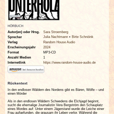
INTERVIEWS
SPECIALS
HÖRBUCH
REDAKTION
Autor(en) oder Hrsg.
Sara Stroemberg
Julia Nachtmann
Birte Schnöink
Sprecher
LINKS
Verlag
Random House Audio
Erscheinungsjahr
2024
Format
MP3-CD
ARCHIV
Anzahl Medien
1
Internetlink
https://www.random-house-audio.de
Rückentext
In den endlosen Wäldern des Nordens gibt es Bären, Wölfe – und
einen Mörder
Als in den endlosen Wäldern Schwedens die Elchjagd beginnt,
sucht die ehemalige Journalistin Vera Bergström den Schauplatz
eines Mordes auf: Unter einem Jägerstand wurde die Leiche einer
Frau aufgefunden, die grausam ihr Leben verlor. Während die