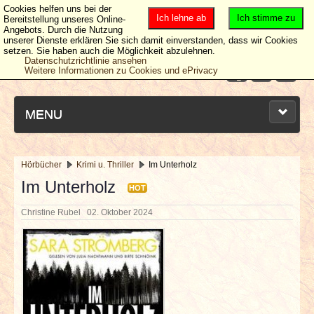
Cookies helfen uns bei der
Ich lehne ab
Ich stimme zu
Bereitstellung unseres Online-
Angebots. Durch die Nutzung
unserer Dienste erklären Sie sich damit einverstanden, dass wir Cookies
setzen. Sie haben auch die Möglichkeit abzulehnen.
Datenschutzrichtlinie ansehen
Weitere Informationen zu Cookies und ePrivacy
MENU
Hörbücher
Krimi u. Thriller
Im Unterholz
NEUESTE ARTIKEL
Im Unterholz
HOT
Christine Rubel
02. Oktober 2024
NEWS & DATES
BERICHTE
VERLOSUNGEN