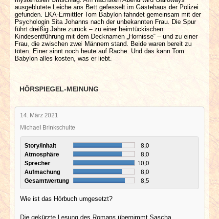
ausgeblutete Leiche ans Bett gefesselt im Gästehaus der Polizei
gefunden. LKA-Ermittler Tom Babylon fahndet gemeinsam mit der
Psychologin Sita Johanns nach der unbekannten Frau. Die Spur
führt dreißig Jahre zurück – zu einer heimtückischen
Kindesentführung mit dem Decknamen „Hornisse“ – und zu einer
Frau, die zwischen zwei Männern stand. Beide waren bereit zu
töten. Einer sinnt noch heute auf Rache. Und das kann Tom
Babylon alles kosten, was er liebt.
HÖRSPIEGEL-MEINUNG
14. März 2021
Michael Brinkschulte
Story/Inhalt
8,0
Atmosphäre
8,0
Sprecher
10,0
Aufmachung
8,0
Gesamtwertung
8,5
Wie ist das Hörbuch umgesetzt?
Die gekürzte Lesung des Romans übernimmt Sascha