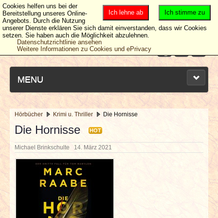
Cookies helfen uns bei der
Ich lehne ab
Ich stimme zu
Bereitstellung unseres Online-
Angebots. Durch die Nutzung
unserer Dienste erklären Sie sich damit einverstanden, dass wir Cookies
setzen. Sie haben auch die Möglichkeit abzulehnen.
Datenschutzrichtlinie ansehen
Weitere Informationen zu Cookies und ePrivacy
MENU
Hörbücher
Krimi u. Thriller
Die Hornisse
NEUESTE ARTIKEL
Die Hornisse
HOT
Michael Brinkschulte
14. März 2021
NEWS & DATES
BERICHTE
VERLOSUNGEN