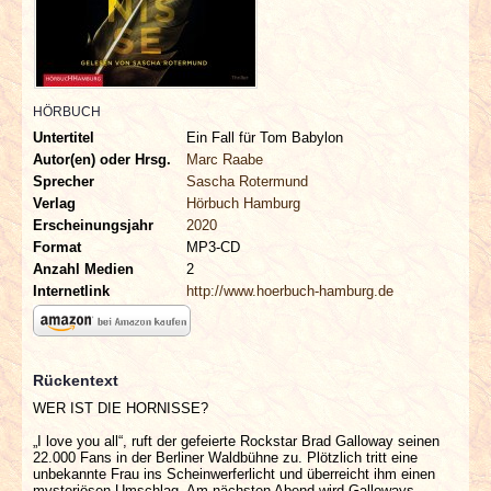
INTERVIEWS
SPECIALS
HÖRBUCH
REDAKTION
Untertitel
Ein Fall für Tom Babylon
Autor(en) oder Hrsg.
Marc Raabe
LINKS
Sprecher
Sascha Rotermund
Verlag
Hörbuch Hamburg
Erscheinungsjahr
2020
ARCHIV
Format
MP3-CD
Anzahl Medien
2
Internetlink
http://www.hoerbuch-hamburg.de
Rückentext
WER IST DIE HORNISSE?
„I love you all“, ruft der gefeierte Rockstar Brad Galloway seinen
22.000 Fans in der Berliner Waldbühne zu. Plötzlich tritt eine
unbekannte Frau ins Scheinwerferlicht und überreicht ihm einen
mysteriösen Umschlag. Am nächsten Abend wird Galloways