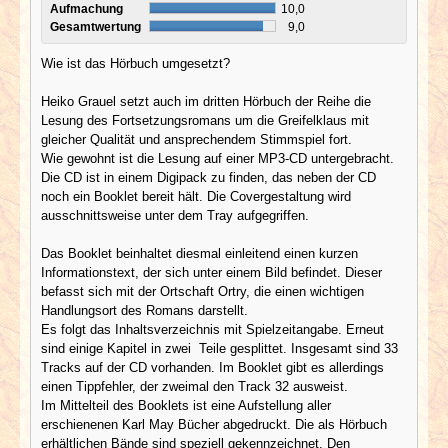
Aufmachung
10,0
Gesamtwertung
9,0
Wie ist das Hörbuch umgesetzt?
Heiko Grauel setzt auch im dritten Hörbuch der Reihe die
Lesung des Fortsetzungsromans um die Greifelklaus mit
gleicher Qualität und ansprechendem Stimmspiel fort.
Wie gewohnt ist die Lesung auf einer MP3-CD untergebracht.
Die CD ist in einem Digipack zu finden, das neben der CD
noch ein Booklet bereit hält. Die Covergestaltung wird
ausschnittsweise unter dem Tray aufgegriffen.
Das Booklet beinhaltet diesmal einleitend einen kurzen
Informationstext, der sich unter einem Bild befindet. Dieser
befasst sich mit der Ortschaft Ortry, die einen wichtigen
Handlungsort des Romans darstellt.
Es folgt das Inhaltsverzeichnis mit Spielzeitangabe. Erneut
sind einige Kapitel in zwei Teile gesplittet. Insgesamt sind 33
Tracks auf der CD vorhanden. Im Booklet gibt es allerdings
einen Tippfehler, der zweimal den Track 32 ausweist.
Im Mittelteil des Booklets ist eine Aufstellung aller
erschienenen Karl May Bücher abgedruckt. Die als Hörbuch
erhältlichen Bände sind speziell gekennzeichnet. Den