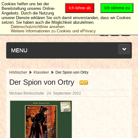
Cookies helfen uns bei der
Ich lehne ab
Ich stimme zu
Bereitstellung unseres Online-
Angebots. Durch die Nutzung
unserer Dienste erklären Sie sich damit einverstanden, dass wir Cookies
setzen. Sie haben auch die Möglichkeit abzulehnen.
Datenschutzrichtlinie ansehen
Weitere Informationen zu Cookies und ePrivacy
MENU
Hörbücher
Klassiker
Der Spion von Ortry
NEUESTE ARTIKEL
Der Spion von Ortry
HOT
Michael Brinkschulte
24. September 2022
NEWS & DATES
BERICHTE
VERLOSUNGEN