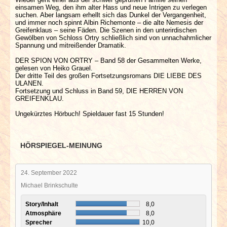
einsamen Weg, den ihm alter Hass und neue Intrigen zu verlegen
suchen. Aber langsam erhellt sich das Dunkel der Vergangenheit,
und immer noch spinnt Albin Richemonte – die alte Nemesis der
Greifenklaus – seine Fäden. Die Szenen in den unterirdischen
Gewölben von Schloss Ortry schließlich sind von unnachahmlicher
Spannung und mitreißender Dramatik.
DER SPION VON ORTRY – Band 58 der Gesammelten Werke,
gelesen von Heiko Grauel.
Der dritte Teil des großen Fortsetzungsromans DIE LIEBE DES
ULANEN.
Fortsetzung und Schluss in Band 59, DIE HERREN VON
GREIFENKLAU.
Ungekürztes Hörbuch! Spieldauer fast 15 Stunden!
HÖRSPIEGEL-MEINUNG
24. September 2022
Michael Brinkschulte
Story/Inhalt
8,0
Atmosphäre
8,0
Sprecher
10,0