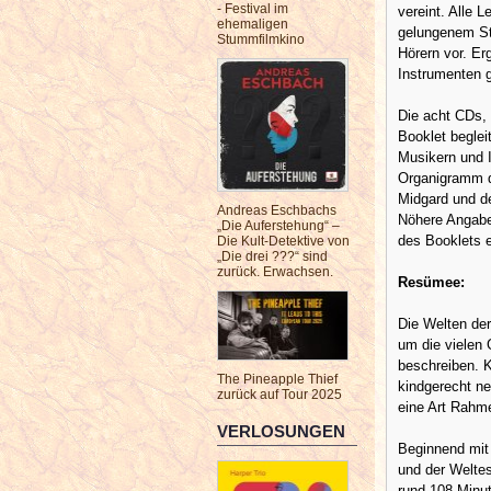
- Festival im
vereint. Alle 
ehemaligen
gelungenem St
Stummfilmkino
Hörern vor. Er
Instrumenten 
Die acht CDs, 
Booklet beglei
Musikern und I
Organigramm d
Midgard und d
Andreas Eschbachs
Nöhere Angaben
„Die Auferstehung“ –
des Booklets e
Die Kult-Detektive von
„Die drei ???“ sind
zurück. Erwachsen.
Resümee:
Die Welten der
um die vielen
beschreiben. 
The Pineapple Thief
kindgerecht ne
zurück auf Tour 2025
eine Art Rahme
VERLOSUNGEN
Beginnend mit
und der Welte
rund 108 Minut