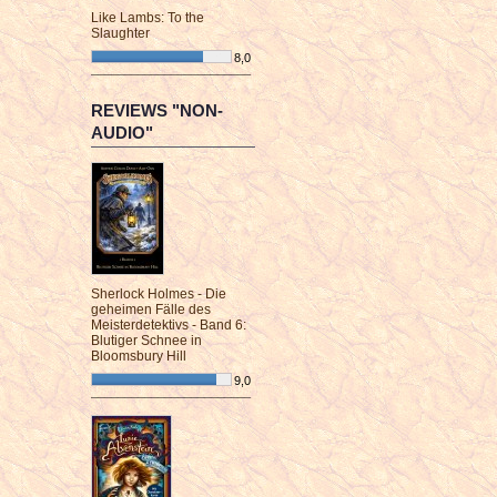
Like Lambs: To the
Slaughter
8,0
¯¯¯¯¯¯¯¯¯¯¯¯¯¯¯¯¯¯¯¯¯¯¯¯
REVIEWS "NON-
AUDIO"
Sherlock Holmes - Die
geheimen Fälle des
Meisterdetektivs - Band 6:
Blutiger Schnee in
Bloomsbury Hill
9,0
¯¯¯¯¯¯¯¯¯¯¯¯¯¯¯¯¯¯¯¯¯¯¯¯