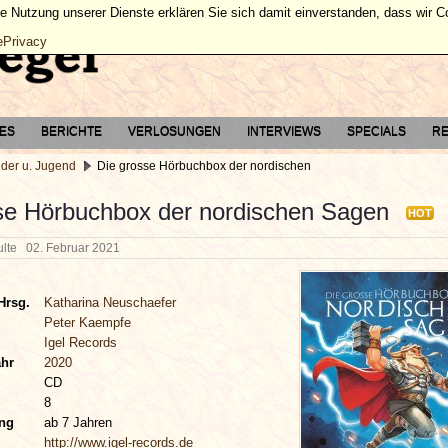
ie Nutzung unserer Dienste erklären Sie sich damit einverstanden, dass wir 
ePrivacy
TES
BERICHTE
VERLOSUNGEN
INTERVIEWS
SPECIALS
RE
nder u. Jugend
Die grosse Hörbuchbox der nordischen
se Hörbuchbox der nordischen Sagen
HOT
hulte
02. Februar 2021
Hrsg.
Katharina Neuschaefer
Peter Kaempfe
Igel Records
ahr
2020
CD
8
ung
ab 7 Jahren
http://www.igel-records.de