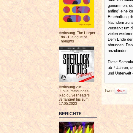
genommen, der 
anfing“ eine 
Erschaffung de
Nachdem zunäch
verstärkt um 
Verlosung: The Harper
vielen weitere
Trio - Dialogue of
Dem Ende der 
Thoughts
abrunden. Dabe
anzubinden.
Diese Sammlung
ab 7 Jahren, 
und Unterwelt 
Verlosung zur
Tweet
Jubiläumstour des
RadioLiveTheaters
verlängert bis zum
17.05.2023
BERICHTE