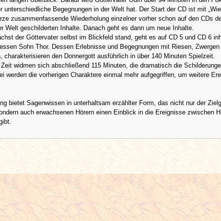
unterschiedliche Begegnungen in der Welt hat. Der Start der CD ist mit „Wie
kurze zusammenfassende Wiederholung einzelner vorher schon auf den CDs de
r Welt geschilderten Inhalte. Danach geht es dann um neue Inhalte.
st der Göttervater selbst im Blickfeld stand, geht es auf CD 5 und CD 6 inh
dessen Sohn Thor. Dessen Erlebnisse und Begegnungen mit Riesen, Zwergen
n, charakterisieren den Donnergott ausführlich in über 140 Minuten Spielzeit.
Zeit widmen sich abschließend 115 Minuten, die dramatisch die Schilderung
i werden die vorherigen Charaktere einmal mehr aufgegriffen, um weitere Ere
 bietet Sagenwissen in unterhaltsam erzählter Form, das nicht nur der Ziel
sondern auch erwachsenen Hörern einen Einblick in die Ereignisse zwischen 
gibt.