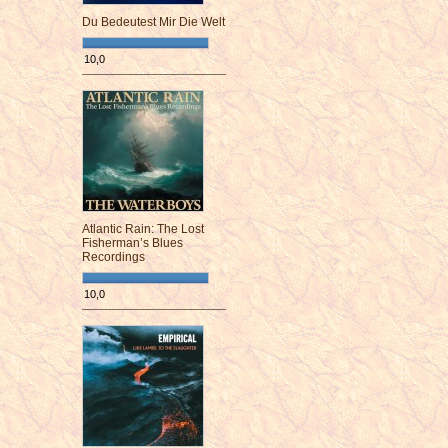
Du Bedeutest Mir Die Welt
10,0
¯¯¯¯¯¯¯¯¯¯¯¯¯¯¯¯¯¯¯¯¯¯¯¯
Atlantic Rain: The Lost
Fisherman’s Blues
Recordings
10,0
¯¯¯¯¯¯¯¯¯¯¯¯¯¯¯¯¯¯¯¯¯¯¯¯