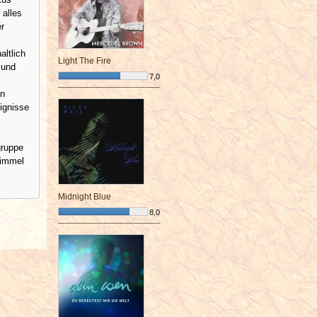
 alles
r
altlich
Light The Fire
 und
7,0
¯¯¯¯¯¯¯¯¯¯¯¯¯¯¯¯¯¯¯¯¯¯¯¯
en
ignisse
gruppe
Himmel
Midnight Blue
8,0
¯¯¯¯¯¯¯¯¯¯¯¯¯¯¯¯¯¯¯¯¯¯¯¯