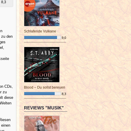
8,3
in
Schlafende Vulkane
n zu den
9,0
iges
¯¯¯¯¯¯¯¯¯¯¯¯¯¯¯¯¯¯¯¯¯¯¯¯
el,
kseite
von CDs,
Blood – Du sollst bereuen
r zu
8,3
lt diese
¯¯¯¯¯¯¯¯¯¯¯¯¯¯¯¯¯¯¯¯¯¯¯¯
 Welten
REVIEWS "MUSIK"
Riesen
 einen
kus