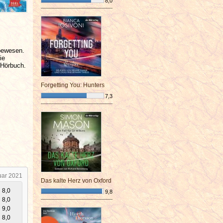
8,0
¯¯¯¯¯¯¯¯¯¯¯¯¯¯¯¯¯¯¯¯¯¯¯¯
ebewesen.
ie
 Hörbuch.
Forgetting You: Hunters
7,3
¯¯¯¯¯¯¯¯¯¯¯¯¯¯¯¯¯¯¯¯¯¯¯¯
uar 2021
Das kalte Herz von Oxford
8,0
9,8
8,0
¯¯¯¯¯¯¯¯¯¯¯¯¯¯¯¯¯¯¯¯¯¯¯¯
9,0
8,0