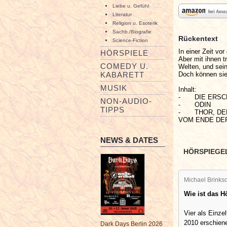
Liebe u. Gefühl
Literatur
Religion u. Esoterik
Sachb./Biografie
Rückentext
Science-Fiction
In einer Zeit vo
HÖRSPIELE
Aber mit ihnen t
COMEDY U.
Welten, und sei
Doch können sie
KABARETT
MUSIK
Inhalt:
- DIE ERSC
NON-AUDIO-
- ODIN
TIPPS
- THOR, DE
VOM ENDE DER
NEWS & DATES
HÖRSPIEGE
Michael Brinksc
Wie ist das 
Vier als Einzel
2010 erschiene
Dark Days Berlin 2026