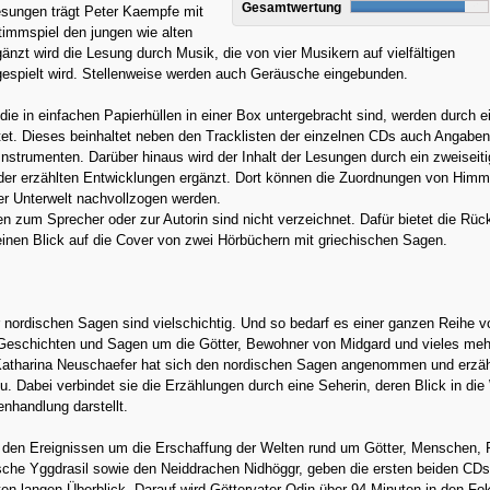
Gesamtwertung
Lesungen trägt Peter Kaempfe mit
immspiel den jungen wie alten
gänzt wird die Lesung durch Musik, die von vier Musikern auf vielfältigen
gespielt wird. Stellenweise werden auch Geräusche eingebunden.
die in einfachen Papierhüllen in einer Box untergebracht sind, werden durch e
tet. Dieses beinhaltet neben den Tracklisten der einzelnen CDs auch Angabe
nstrumenten. Darüber hinaus wird der Inhalt der Lesungen durch ein zweiseit
er erzählten Entwicklungen ergänzt. Dort können die Zuordnungen von Himm
er Unterwelt nachvollzogen werden.
 zum Sprecher oder zur Autorin sind nicht verzeichnet. Dafür bietet die Rüc
inen Blick auf die Cover von zwei Hörbüchern mit griechischen Sagen.
 nordischen Sagen sind vielschichtig. Und so bedarf es einer ganzen Reihe 
 Geschichten und Sagen um die Götter, Bewohner von Midgard und vieles meh
Katharina Neuschaefer hat sich den nordischen Sagen angenommen und erzäh
u. Dabei verbindet sie die Erzählungen durch eine Seherin, deren Blick in die
nhandlung darstellt.
 den Ereignissen um die Erschaffung der Welten rund um Götter, Menschen, 
sche Yggdrasil sowie den Neiddrachen Nidhöggr, geben die ersten beiden CDs
en langen Überblick. Darauf wird Göttervater Odin über 94 Minuten in den Fo