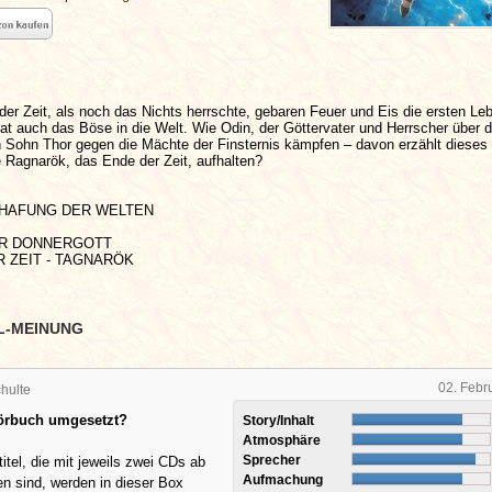
r der Zeit, als noch das Nichts herrschte, gebaren Feuer und Eis die ersten L
rat auch das Böse in die Welt. Wie Odin, der Göttervater und Herrscher über d
n Sohn Thor gegen die Mächte der Finsternis kämpfen – davon erzählt dieses
 Ragnarök, das Ende der Zeit, aufhalten?
HAFUNG DER WELTEN
R DONNERGOTT
 ZEIT - TAGNARÖK
L-MEINUNG
02. Febr
hulte
Hörbuch umgesetzt?
Story/Inhalt
Atmosphäre
Sprecher
titel, die mit jeweils zwei CDs ab
Aufmachung
n sind, werden in dieser Box