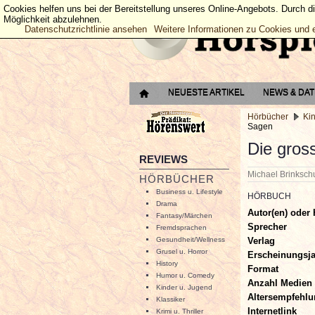
Cookies helfen uns bei der Bereitstellung unseres Online-Angebots. Durch d
Möglichkeit abzulehnen.
Datenschutzrichtlinie ansehen
Weitere Informationen zu Cookies und 
NEUESTE ARTIKEL
NEWS & DA
Hörbücher
Ki
Sagen
Die gros
REVIEWS
Michael Brinksc
HÖRBÜCHER
Business u. Lifestyle
HÖRBUCH
Drama
Autor(en) oder 
Fantasy/Märchen
Sprecher
Fremdsprachen
Verlag
Gesundheit/Wellness
Grusel u. Horror
Erscheinungsj
History
Format
Humor u. Comedy
Anzahl Medien
Kinder u. Jugend
Altersempfehl
Klassiker
Internetlink
Krimi u. Thriller