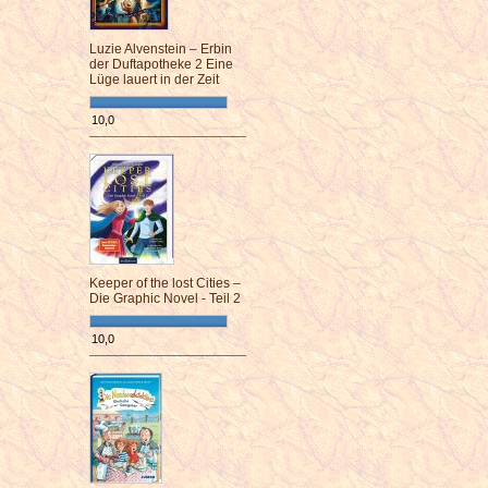
Luzie Alvenstein – Erbin
der Duftapotheke 2 Eine
Lüge lauert in der Zeit
10,0
¯¯¯¯¯¯¯¯¯¯¯¯¯¯¯¯¯¯¯¯¯¯¯¯
Keeper of the lost Cities –
Die Graphic Novel - Teil 2
10,0
¯¯¯¯¯¯¯¯¯¯¯¯¯¯¯¯¯¯¯¯¯¯¯¯