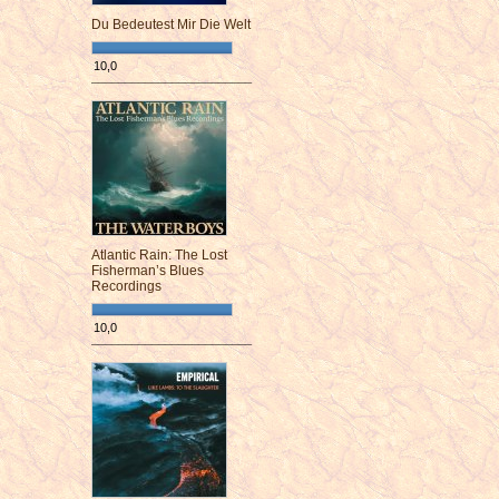
Du Bedeutest Mir Die Welt
10,0
¯¯¯¯¯¯¯¯¯¯¯¯¯¯¯¯¯¯¯¯¯¯¯¯
Atlantic Rain: The Lost
Fisherman’s Blues
Recordings
10,0
¯¯¯¯¯¯¯¯¯¯¯¯¯¯¯¯¯¯¯¯¯¯¯¯