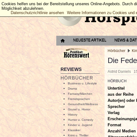
Cookies helfen uns bei der Bereitstellung unseres Online-Angebots. Durch d
Möglichkeit abzulehnen.
Datenschutzrichtlinie ansehen
Weitere Informationen zu Cookies und 
NEUESTE ARTIKEL
NEWS & DA
Hörbücher
Ki
Die Fede
REVIEWS
Astrid Daniels
1
HÖRBÜCHER
HÖRBUCH
Business u. Lifestyle
Untertitel
Drama
aus der Reihe
Fantasy/Märchen
Fremdsprachen
Autor(en) oder 
Gesundheit/Wellness
Sprecher
Grusel u. Horror
Verlag
History
Erscheinungsj
Humor u. Comedy
Format
Kinder u. Jugend
Klassiker
Anzahl Medien
Krimi u. Thriller