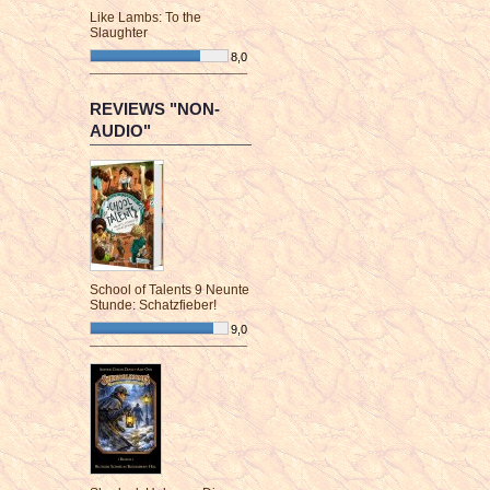
Like Lambs: To the
Slaughter
8,0
¯¯¯¯¯¯¯¯¯¯¯¯¯¯¯¯¯¯¯¯¯¯¯¯
REVIEWS "NON-
AUDIO"
School of Talents 9 Neunte
Stunde: Schatzfieber!
9,0
¯¯¯¯¯¯¯¯¯¯¯¯¯¯¯¯¯¯¯¯¯¯¯¯