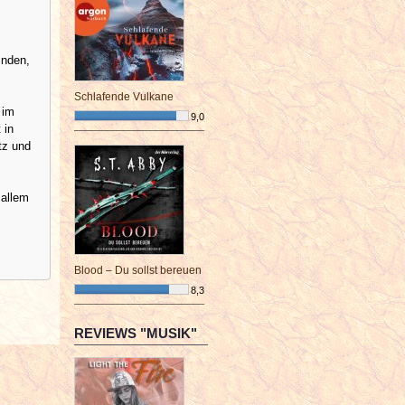
inden,
Schlafende Vulkane
 im
9,0
 in
¯¯¯¯¯¯¯¯¯¯¯¯¯¯¯¯¯¯¯¯¯¯¯¯
tz und
 allem
Blood – Du sollst bereuen
8,3
¯¯¯¯¯¯¯¯¯¯¯¯¯¯¯¯¯¯¯¯¯¯¯¯
REVIEWS "MUSIK"