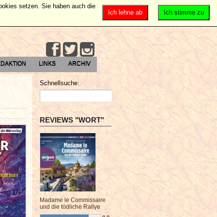
Cookies setzen. Sie haben auch die
Ich lehne ab
Ich stimme zu
DAKTION
LINKS
ARCHIV
Schnellsuche:
REVIEWS "WORT"
Madame le Commissaire
und die tödliche Rallye