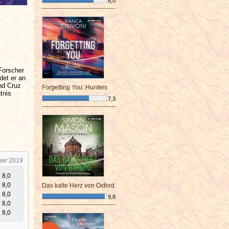
8,0
¯¯¯¯¯¯¯¯¯¯¯¯¯¯¯¯¯¯¯¯¯¯¯¯
 Forscher
det er an
nd Cruz
Forgetting You: Hunters
tnis
7,3
¯¯¯¯¯¯¯¯¯¯¯¯¯¯¯¯¯¯¯¯¯¯¯¯
ber 2019
8,0
8,0
Das kalte Herz von Oxford
8,0
9,8
8,0
¯¯¯¯¯¯¯¯¯¯¯¯¯¯¯¯¯¯¯¯¯¯¯¯
8,0