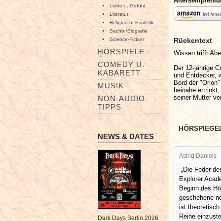
Altersempfehl
Liebe u. Gefühl
Literatur
Religion u. Esoterik
Sachb./Biografie
Rückentext
Science-Fiction
HÖRSPIELE
Wissen trifft Ab
COMEDY U.
Der 12-jährige C
KABARETT
und Entdecker, w
Bord der "Orion
MUSIK
beinahe ertrink
seiner Mutter ve
NON-AUDIO-
TIPPS
HÖRSPIEGE
NEWS & DATES
Astrid Daniels
„Die Feder des
Explorer Acade
Beginn des Hö
geschehene n
ist theoretisch
Reihe einzuste
Dark Days Berlin 2026