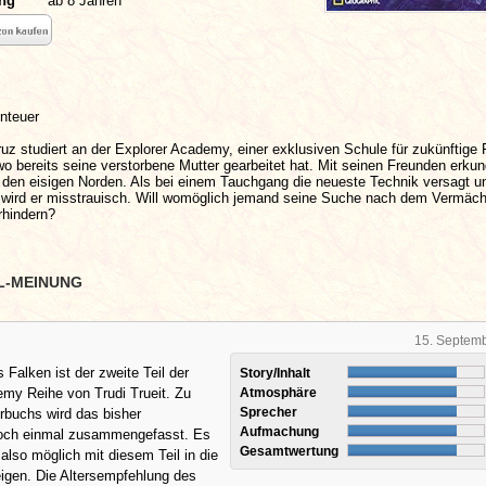
ung
ab 8 Jahren
enteuer
ruz studiert an der Explorer Academy, einer exklusiven Schule für zukünftige
o bereits seine verstorbene Mutter gearbeitet hat. Mit seinen Freunden erkun
" den eisigen Norden. Als bei einem Tauchgang die neueste Technik versagt u
t, wird er misstrauisch. Will womöglich jemand seine Suche nach dem Vermäch
rhindern?
L-MEINUNG
15. Septem
 Falken ist der zweite Teil der
Story/Inhalt
my Reihe von Trudi Trueit. Zu
Atmosphäre
Sprecher
rbuchs wird das bisher
Aufmachung
och einmal zusammengefasst. Es
Gesamtwertung
 also möglich mit diesem Teil in die
igen. Die Altersempfehlung des