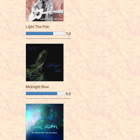
Light The Fire
7,0
¯¯¯¯¯¯¯¯¯¯¯¯¯¯¯¯¯¯¯¯¯¯¯¯
Midnight Blue
8,0
¯¯¯¯¯¯¯¯¯¯¯¯¯¯¯¯¯¯¯¯¯¯¯¯