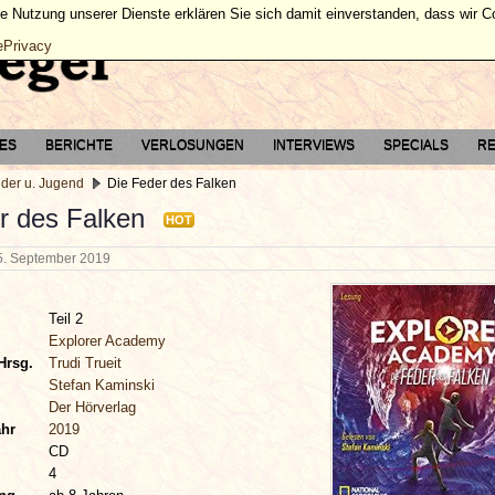
ie Nutzung unserer Dienste erklären Sie sich damit einverstanden, dass wir 
ePrivacy
TES
BERICHTE
VERLOSUNGEN
INTERVIEWS
SPECIALS
RE
nder u. Jugend
Die Feder des Falken
r des Falken
HOT
5. September 2019
Teil 2
Explorer Academy
Hrsg.
Trudi Trueit
Stefan Kaminski
Der Hörverlag
ahr
2019
CD
4