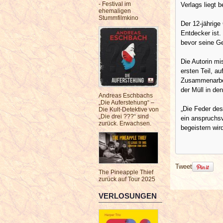
- Festival im
Verlags liegt 
ehemaligen
Stummfilmkino
Der 12-jährige
Entdecker ist.
bevor seine G
Die Autorin mi
ersten Teil, a
Zusammenarbei
der Müll in d
Andreas Eschbachs
„Die Auferstehung“ –
„Die Feder des
Die Kult-Detektive von
„Die drei ???“ sind
ein anspruchs
zurück. Erwachsen.
begeistern wir
Tweet
The Pineapple Thief
zurück auf Tour 2025
VERLOSUNGEN