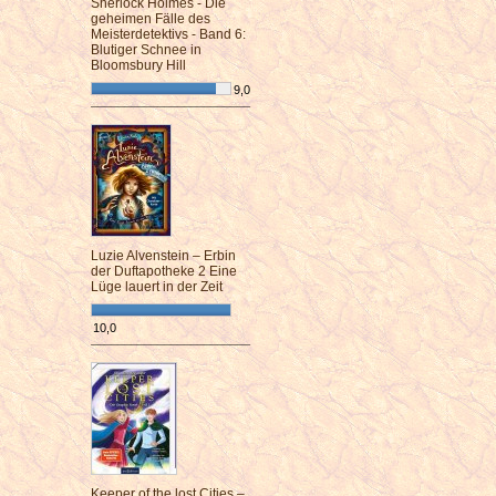
Sherlock Holmes - Die
geheimen Fälle des
Meisterdetektivs - Band 6:
Blutiger Schnee in
Bloomsbury Hill
9,0
¯¯¯¯¯¯¯¯¯¯¯¯¯¯¯¯¯¯¯¯¯¯¯¯
Luzie Alvenstein – Erbin
der Duftapotheke 2 Eine
Lüge lauert in der Zeit
10,0
¯¯¯¯¯¯¯¯¯¯¯¯¯¯¯¯¯¯¯¯¯¯¯¯
Keeper of the lost Cities –