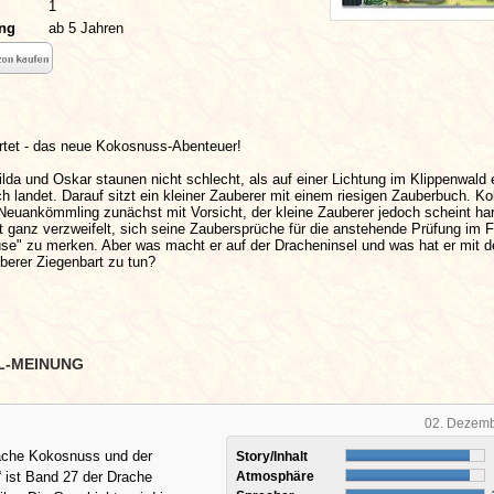
1
ung
ab 5 Jahren
rtet - das neue Kokosnuss-Abenteuer!
da und Oskar staunen nicht schlecht, als auf einer Lichtung im Klippenwald 
ch landet. Darauf sitzt ein kleiner Zauberer mit einem riesigen Zauberbuch. 
Neuankömmling zunächst mit Vorsicht, der kleine Zauberer jedoch scheint ha
t ganz verzweifelt, sich seine Zaubersprüche für die anstehende Prüfung im 
e" zu merken. Aber was macht er auf der Dracheninsel und was hat er mit 
berer Ziegenbart zu tun?
L-MEINUNG
02. Dezem
rache Kokosnuss und der
Story/Inhalt
 ist Band 27 der Drache
Atmosphäre