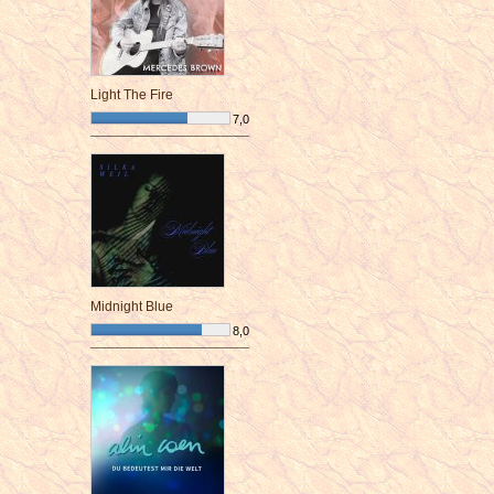
Light The Fire
7,0
¯¯¯¯¯¯¯¯¯¯¯¯¯¯¯¯¯¯¯¯¯¯¯¯
Midnight Blue
8,0
¯¯¯¯¯¯¯¯¯¯¯¯¯¯¯¯¯¯¯¯¯¯¯¯