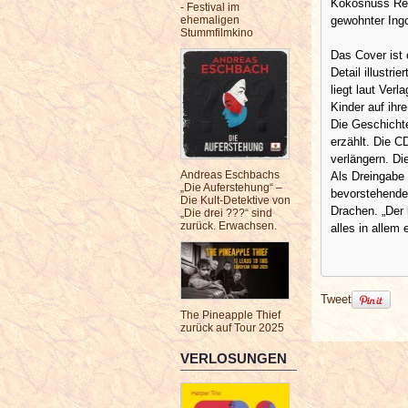
Kokosnuss Rei
- Festival im
gewohnter Ingo
ehemaligen
Stummfilmkino
Das Cover ist 
Detail illustri
liegt laut Ver
Kinder auf ih
Die Geschichte
erzählt. Die C
verlängern. Di
Andreas Eschbachs
Als Dreingabe 
„Die Auferstehung“ –
bevorstehende
Die Kult-Detektive von
Drachen. „Der 
„Die drei ???“ sind
zurück. Erwachsen.
alles in allem
Tweet
The Pineapple Thief
zurück auf Tour 2025
VERLOSUNGEN