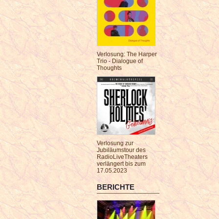
Verlosung: The Harper
Trio - Dialogue of
Thoughts
Verlosung zur
Jubiläumstour des
RadioLiveTheaters
verlängert bis zum
17.05.2023
BERICHTE