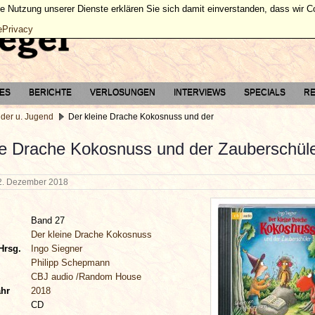
ie Nutzung unserer Dienste erklären Sie sich damit einverstanden, dass wir 
ePrivacy
TES
BERICHTE
VERLOSUNGEN
INTERVIEWS
SPECIALS
RE
nder u. Jugend
Der kleine Drache Kokosnuss und der
ne Drache Kokosnuss und der Zauberschül
2. Dezember 2018
Band 27
Der kleine Drache Kokosnuss
Hrsg.
Ingo Siegner
Philipp Schepmann
CBJ audio /Random House
ahr
2018
CD