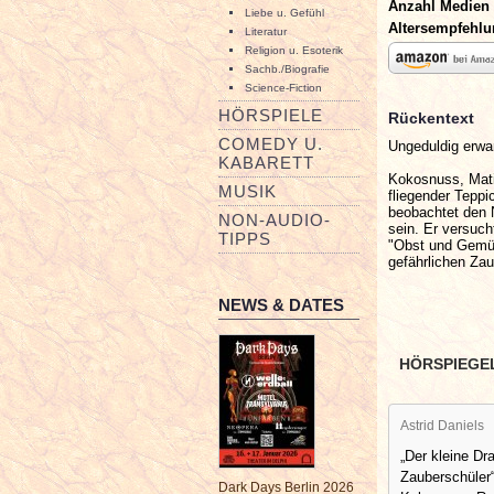
Anzahl Medien
Liebe u. Gefühl
Altersempfehl
Literatur
Religion u. Esoterik
Sachb./Biografie
Science-Fiction
HÖRSPIELE
Rückentext
COMEDY U.
Ungeduldig erwa
KABARETT
Kokosnuss, Matil
MUSIK
fliegender Teppi
beobachtet den 
NON-AUDIO-
sein. Er versuch
TIPPS
"Obst und Gemüs
gefährlichen Zau
NEWS & DATES
HÖRSPIEGE
Astrid Daniels
„Der kleine D
Zauberschüler“
Dark Days Berlin 2026