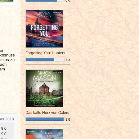
8,0
¯¯¯¯¯¯¯¯¯¯¯¯¯¯¯¯¯¯¯¯¯¯¯¯
ein
Forgetting You: Hunters
Kokosnuss
rmlos zu
7,3
Fach
¯¯¯¯¯¯¯¯¯¯¯¯¯¯¯¯¯¯¯¯¯¯¯¯
dem
Das kalte Herz von Oxford
ber 2018
9,8
¯¯¯¯¯¯¯¯¯¯¯¯¯¯¯¯¯¯¯¯¯¯¯¯
9,0
9,0