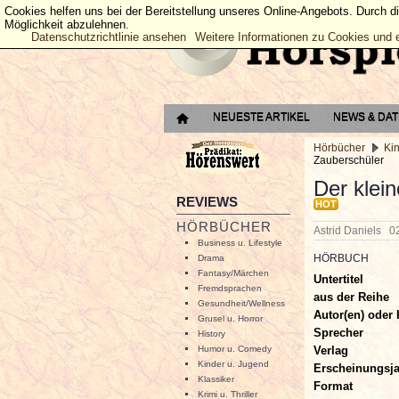
Cookies helfen uns bei der Bereitstellung unseres Online-Angebots. Durch d
Möglichkeit abzulehnen.
Datenschutzrichtlinie ansehen
Weitere Informationen zu Cookies und 
NEUESTE ARTIKEL
NEWS & DA
Hörbücher
Ki
Zauberschüler
Der klei
REVIEWS
HOT
HÖRBÜCHER
Astrid Daniels
0
Business u. Lifestyle
HÖRBUCH
Drama
Fantasy/Märchen
Untertitel
Fremdsprachen
aus der Reihe
Gesundheit/Wellness
Autor(en) oder 
Grusel u. Horror
Sprecher
History
Verlag
Humor u. Comedy
Kinder u. Jugend
Erscheinungsj
Klassiker
Format
Krimi u. Thriller