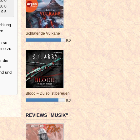
10,0
10,0
9,5
fehlung
re
Schlafende Vulkane
9,0
h so
¯¯¯¯¯¯¯¯¯¯¯¯¯¯¯¯¯¯¯¯¯¯¯¯
anne zu
r die
n
end und
Blood – Du sollst bereuen
8,3
¯¯¯¯¯¯¯¯¯¯¯¯¯¯¯¯¯¯¯¯¯¯¯¯
REVIEWS "MUSIK"