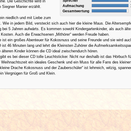
Sprecher
he. Die Geschichte wird in
Aufmachung
 Siegner Manier erzählt.
Gesamtwertung
ein niedlich und mit Liebe zum
ert. Wie in jedem Bild, versteckt sich auch hier die kleine Maus. Die Altersemp
lag bei 5 Jahren aufwärts. Es kommen sowohl Kindergartenkinder, als auch älte
re Kosten. Auch die Erwachsenen „Mithörer“ werden Freude haben.
 ist ein großes Abenteuer für Kokosnuss und seine Freunde und sie wird auc
D ist 46 Minuten lang und lehrt die Kleinsten Zuhörer die Aufmerksamkeitssp
e älteren Kinder können die CD ideal zwischendurch hören.
gibt es bei dieser CD tolle Leuchtsticker. Nicht nur deshalb ist das Hörbuch fü
 Weihnachtszeit ein ideales Geschenk und ein Muss für alle Fans des kleine
kleine Drache Kokosnuss und der Zauberschüler“ ist lehrreich, witzig, spann
 ein Vergnügen für Groß und Klein.