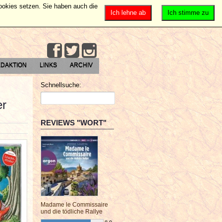
Cookies setzen. Sie haben auch die
Ich lehne ab
Ich stimme zu
DAKTION
LINKS
ARCHIV
Schnellsuche:
er
REVIEWS "WORT"
Madame le Commissaire
und die tödliche Rallye