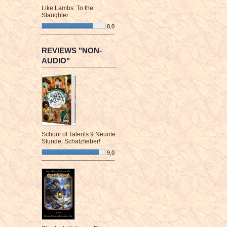
Like Lambs: To the
Slaughter
8,0
¯¯¯¯¯¯¯¯¯¯¯¯¯¯¯¯¯¯¯¯¯¯¯¯
REVIEWS "NON-
AUDIO"
School of Talents 9 Neunte
Stunde: Schatzfieber!
9,0
¯¯¯¯¯¯¯¯¯¯¯¯¯¯¯¯¯¯¯¯¯¯¯¯