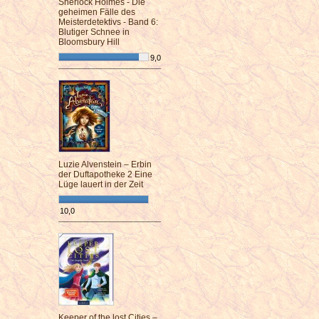
Sherlock Holmes - Die
geheimen Fälle des
Meisterdetektivs - Band 6:
Blutiger Schnee in
Bloomsbury Hill
9,0
¯¯¯¯¯¯¯¯¯¯¯¯¯¯¯¯¯¯¯¯¯¯¯¯
Luzie Alvenstein – Erbin
der Duftapotheke 2 Eine
Lüge lauert in der Zeit
10,0
¯¯¯¯¯¯¯¯¯¯¯¯¯¯¯¯¯¯¯¯¯¯¯¯
Keeper of the lost Cities –