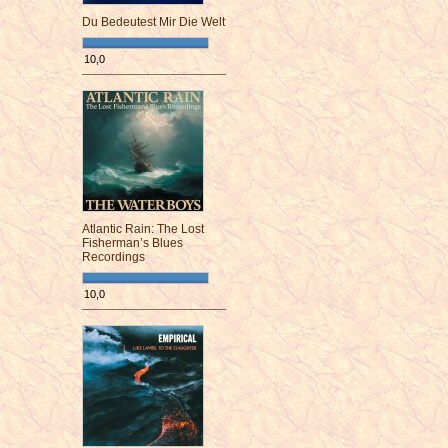
Du Bedeutest Mir Die Welt
10,0
¯¯¯¯¯¯¯¯¯¯¯¯¯¯¯¯¯¯¯¯¯¯¯¯
Atlantic Rain: The Lost
Fisherman’s Blues
Recordings
10,0
¯¯¯¯¯¯¯¯¯¯¯¯¯¯¯¯¯¯¯¯¯¯¯¯