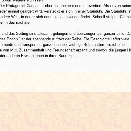
ird von Wetterereignissen
er Protagonist Caspar ist eher unscheinbar und introvertiert. Als er von sein
eder einmal geärgert wird, versteckt er sich in einer Standuhr. Die Standuhr is
andere Welt, in der er sich dann plötzlich wieder findet. Schnell stolpert Caspa
er in das nächste.
 und das Setting sind allesamt gelungen und überzeugen auf ganzer Linie. „
des Phönix“ ist der spannende Auftakt der Reihe. Die Geschichte liefert viele
lemente und transportiert ganz nebenbei wichtige Botschaften. Es ist eine
e von Mut, Zusammenhalt und Freundschaft erzählt und sowohl die jungen Hör
der anderen Erwachsenen in ihren Bann zieht.