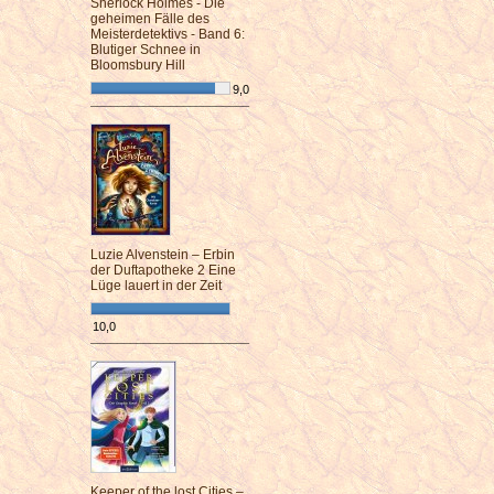
Sherlock Holmes - Die
geheimen Fälle des
Meisterdetektivs - Band 6:
Blutiger Schnee in
Bloomsbury Hill
9,0
¯¯¯¯¯¯¯¯¯¯¯¯¯¯¯¯¯¯¯¯¯¯¯¯
Luzie Alvenstein – Erbin
der Duftapotheke 2 Eine
Lüge lauert in der Zeit
10,0
¯¯¯¯¯¯¯¯¯¯¯¯¯¯¯¯¯¯¯¯¯¯¯¯
Keeper of the lost Cities –