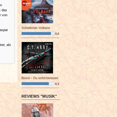
en
t das
r von
Schlafende Vulkane
Caspar
9,0
¯¯¯¯¯¯¯¯¯¯¯¯¯¯¯¯¯¯¯¯¯¯¯¯
er, als
Blood – Du sollst bereuen
8,3
¯¯¯¯¯¯¯¯¯¯¯¯¯¯¯¯¯¯¯¯¯¯¯¯
REVIEWS "MUSIK"