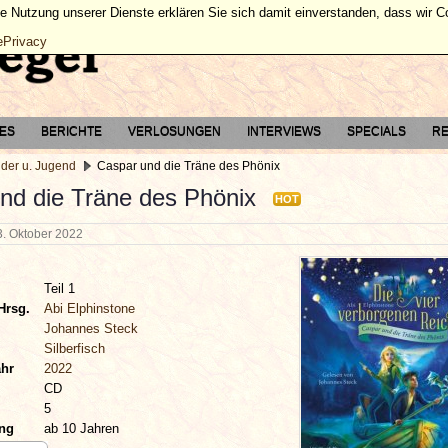
ie Nutzung unserer Dienste erklären Sie sich damit einverstanden, dass wir 
ePrivacy
TES
BERICHTE
VERLOSUNGEN
INTERVIEWS
SPECIALS
RE
nder u. Jugend
Caspar und die Träne des Phönix
nd die Träne des Phönix
HOT
3. Oktober 2022
Teil 1
Hrsg.
Abi Elphinstone
Johannes Steck
Silberfisch
ahr
2022
CD
5
ung
ab 10 Jahren