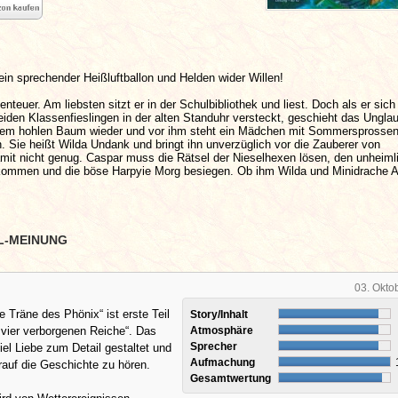
ein sprechender Heißluftballon und Helden wider Willen!
nteuer. Am liebsten sitzt er in der Schulbibliothek und liest. Doch als er sich
iden Klassenfieslingen in der alten Standuhr versteckt, geschieht das Unglau
einem hohlen Baum wieder und vor ihm steht ein Mädchen mit Sommersprossen
 Sie heißt Wilda Undank und bringt ihn unverzüglich vor die Zauberer von
mit nicht genug. Caspar muss die Rätsel der Nieselhexen lösen, den unheiml
kommen und die böse Harpyie Morg besiegen. Ob ihm Wilda und Minidrache A
L-MEINUNG
03. Okto
e Träne des Phönix“ ist erste Teil
Story/Inhalt
 vier verborgenen Reiche“. Das
Atmosphäre
Sprecher
viel Liebe zum Detail gestaltet und
Aufmachung
rauf die Geschichte zu hören.
Gesamtwertung