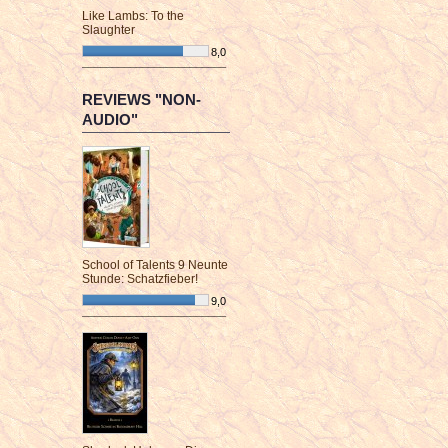
Like Lambs: To the
Slaughter
8,0
¯¯¯¯¯¯¯¯¯¯¯¯¯¯¯¯¯¯¯¯¯¯¯¯
REVIEWS "NON-
AUDIO"
School of Talents 9 Neunte
Stunde: Schatzfieber!
9,0
¯¯¯¯¯¯¯¯¯¯¯¯¯¯¯¯¯¯¯¯¯¯¯¯