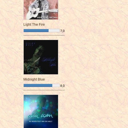
Light The Fire
7,0
¯¯¯¯¯¯¯¯¯¯¯¯¯¯¯¯¯¯¯¯¯¯¯¯
Midnight Blue
8,0
¯¯¯¯¯¯¯¯¯¯¯¯¯¯¯¯¯¯¯¯¯¯¯¯