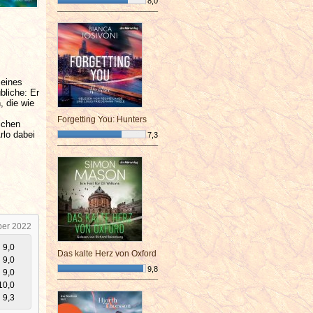
8,0
¯¯¯¯¯¯¯¯¯¯¯¯¯¯¯¯¯¯¯¯¯¯¯¯
 eines
bliche: Er
, die wie
Forgetting You: Hunters
ichen
rlo dabei
7,3
¯¯¯¯¯¯¯¯¯¯¯¯¯¯¯¯¯¯¯¯¯¯¯¯
ber 2022
9,0
Das kalte Herz von Oxford
9,0
9,8
9,0
¯¯¯¯¯¯¯¯¯¯¯¯¯¯¯¯¯¯¯¯¯¯¯¯
10,0
9,3