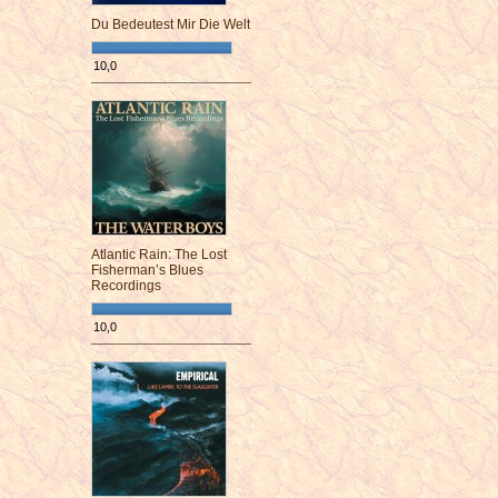
Du Bedeutest Mir Die Welt
10,0
¯¯¯¯¯¯¯¯¯¯¯¯¯¯¯¯¯¯¯¯¯¯¯¯
Atlantic Rain: The Lost
Fisherman’s Blues
Recordings
10,0
¯¯¯¯¯¯¯¯¯¯¯¯¯¯¯¯¯¯¯¯¯¯¯¯