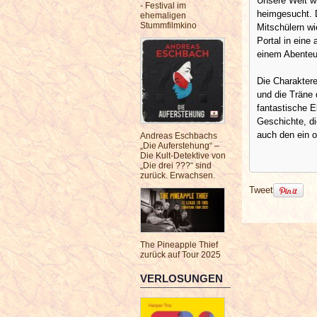
Unsere Welt w
- Festival im
heimgesucht. D
ehemaligen
Stummfilmkino
Mitschülern wi
Portal in eine 
einem Abenteu
Die Charaktere
und die Träne 
fantastische E
Geschichte, di
auch den ein o
Andreas Eschbachs
„Die Auferstehung“ –
Die Kult-Detektive von
„Die drei ???“ sind
zurück. Erwachsen.
Tweet
The Pineapple Thief
zurück auf Tour 2025
VERLOSUNGEN