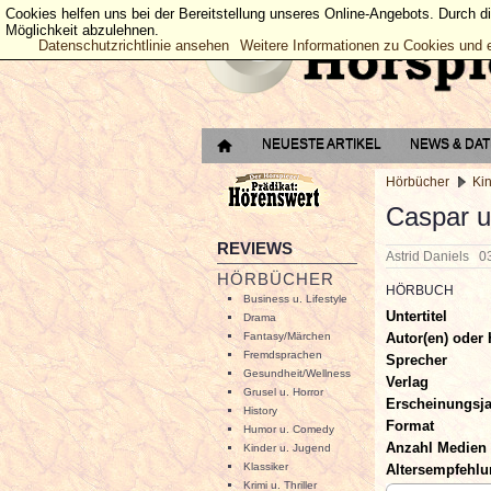
Cookies helfen uns bei der Bereitstellung unseres Online-Angebots. Durch d
Möglichkeit abzulehnen.
Datenschutzrichtlinie ansehen
Weitere Informationen zu Cookies und 
NEUESTE ARTIKEL
NEWS & DA
Hörbücher
Ki
Caspar u
REVIEWS
Astrid Daniels
0
HÖRBÜCHER
HÖRBUCH
Business u. Lifestyle
Untertitel
Drama
Autor(en) oder 
Fantasy/Märchen
Fremdsprachen
Sprecher
Gesundheit/Wellness
Verlag
Grusel u. Horror
Erscheinungsj
History
Format
Humor u. Comedy
Anzahl Medien
Kinder u. Jugend
Klassiker
Altersempfehl
Krimi u. Thriller