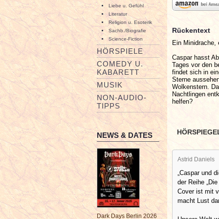
Liebe u. Gefühl
Literatur
Religion u. Esoterik
Rückentext
Sachb./Biografie
Science-Fiction
Ein Minidrache, 
HÖRSPIELE
Caspar hasst Abe
COMEDY U.
Tages vor den be
KABARETT
findet sich in 
Sterne aussehen.
MUSIK
Wolkenstern. Da
Nachtlingen ent
NON-AUDIO-
helfen?
TIPPS
HÖRSPIEGE
NEWS & DATES
Astrid Daniels
„Caspar und di
der Reihe „Die
Cover ist mit 
macht Lust da
Dark Days Berlin 2026