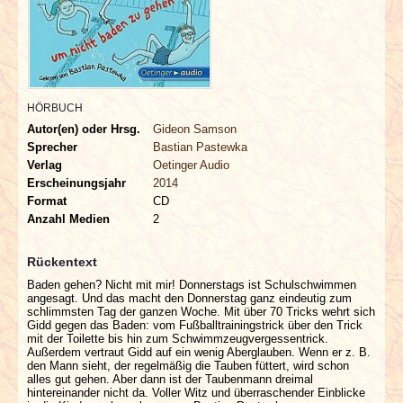
INTERVIEWS
SPECIALS
REDAKTION
HÖRBUCH
Autor(en) oder Hrsg.
Gideon Samson
Sprecher
Bastian Pastewka
LINKS
Verlag
Oetinger Audio
Erscheinungsjahr
2014
ARCHIV
Format
CD
Anzahl Medien
2
Rückentext
Baden gehen? Nicht mit mir! Donnerstags ist Schulschwimmen
angesagt. Und das macht den Donnerstag ganz eindeutig zum
schlimmsten Tag der ganzen Woche. Mit über 70 Tricks wehrt sich
Gidd gegen das Baden: vom Fußballtrainingstrick über den Trick
mit der Toilette bis hin zum Schwimmzeugvergessentrick.
Außerdem vertraut Gidd auf ein wenig Aberglauben. Wenn er z. B.
den Mann sieht, der regelmäßig die Tauben füttert, wird schon
alles gut gehen. Aber dann ist der Taubenmann dreimal
hintereinander nicht da. Voller Witz und überraschender Einblicke