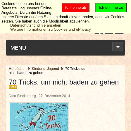
Cookies helfen uns bei der
Ich lehne ab
Ich stimme zu
Bereitstellung unseres Online-
Angebots. Durch die Nutzung
unserer Dienste erklären Sie sich damit einverstanden, dass wir Cookies
setzen. Sie haben auch die Möglichkeit abzulehnen.
Datenschutzrichtlinie ansehen
Weitere Informationen zu Cookies und ePrivacy
MENU
Hörbücher
Kinder u. Jugend
70 Tricks, um
nicht baden zu gehen
NEUESTE ARTIKEL
70 Tricks, um nicht baden zu gehen
HOT
NEWS & DATES
Nico Steckelberg
27. Dezember 2014
BERICHTE
VERLOSUNGEN