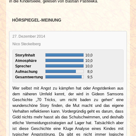
in die Kinderseele, gelesen von Bastian Pastewka.
HÖRSPIEGEL-MEINUNG
27. Dezember 2014
Nico Steckelberg
Story/Inhalt
10,0
Atmosphäre
10,0
Sprecher
10,0
Aufmachung
8,0
Gesamtwertung
9,5
Wer selbst mit Angst zu kämpfen hat oder Angstdenken aus
dem näheren Umfeld kennt, der wird in Gideon Samsons
Geschichte „70 Tricks, um nicht baden zu gehen“ eine
wunderschöne Story finden, die Mut macht und das eigene
Verhalten reflektieren kann. Vordergründig geht es darum, dass
Gidd nichts mehr hasst als das Schulschwimmen, und deshalb
etliche Vermeidungsstrategien auf Lager hat. Tatsächlich aber
ist diese Geschichte eine Kluge Analyse eines Kindes mit
typischer Angststörung. Da gibt es nicht immer logische