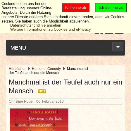
Cookies helfen uns bei der
Ich lehne ab
Ich stimme zu
Bereitstellung unseres Online-
Angebots. Durch die Nutzung
unserer Dienste erklären Sie sich damit einverstanden, dass wir Cookies
setzen. Sie haben auch die Möglichkeit abzulehnen.
Datenschutzrichtlinie ansehen
Weitere Informationen zu Cookies und ePrivacy
MENU
Hörbücher
Humor u. Comedy
Manchmal ist
der Teufel auch nur ein Mensch
NEUESTE ARTIKEL
Manchmal ist der Teufel auch nur ein
Mensch
NEWS & DATES
HOT
Christine Rubel
06. Februar 2016
BERICHTE
VERLOSUNGEN