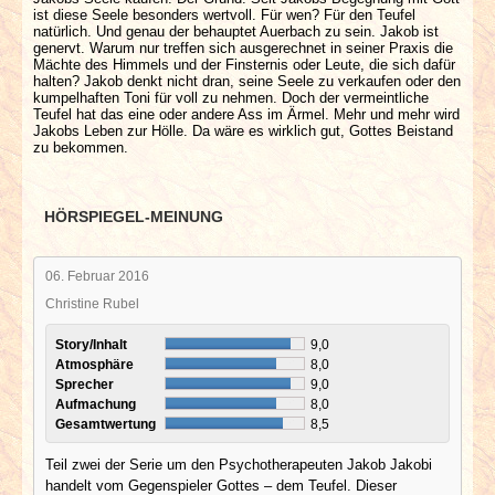
ist diese Seele besonders wertvoll. Für wen? Für den Teufel
natürlich. Und genau der behauptet Auerbach zu sein. Jakob ist
genervt. Warum nur treffen sich ausgerechnet in seiner Praxis die
Mächte des Himmels und der Finsternis oder Leute, die sich dafür
halten? Jakob denkt nicht dran, seine Seele zu verkaufen oder den
kumpelhaften Toni für voll zu nehmen. Doch der vermeintliche
Teufel hat das eine oder andere Ass im Ärmel. Mehr und mehr wird
Jakobs Leben zur Hölle. Da wäre es wirklich gut, Gottes Beistand
zu bekommen.
HÖRSPIEGEL-MEINUNG
06. Februar 2016
Christine Rubel
Story/Inhalt
9,0
Atmosphäre
8,0
Sprecher
9,0
Aufmachung
8,0
Gesamtwertung
8,5
Teil zwei der Serie um den Psychotherapeuten Jakob Jakobi
handelt vom Gegenspieler Gottes – dem Teufel. Dieser