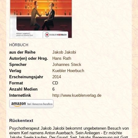
INTERVIEWS
SPECIALS
REDAKTION
HÖRBUCH
LINKS
aus der Reihe
Jakob Jakobi
Autor(en) oder Hrsg.
Hans Rath
Sprecher
Johannes Steck
ARCHIV
Verlag
Kuebler Hoerbuch
Erscheinungsjahr
2014
Format
CD
Anzahl Medien
6
Internetlink
http://www.kueblerverlag.de
Rückentext
Psychotherapeut Jakob Jakobi bekommt ungebetenen Besuch von
einem Kerl namens Anton Auerbach. Sein Anliegen - Er möchte
Jakobs Seele kaufen. Der Grund: Seit Jakobs Begegnung mit Gott