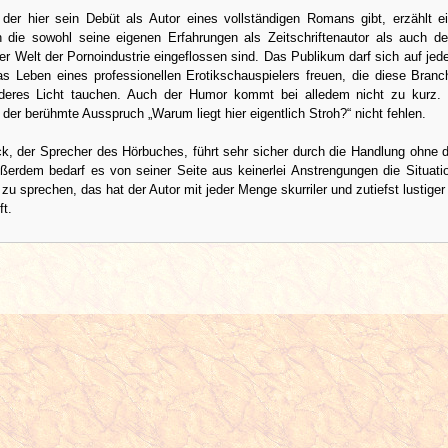
 der hier sein Debüt als Autor eines vollständigen Romans gibt, erzählt ei
 die sowohl seine eigenen Erfahrungen als Zeitschriftenautor als auch deta
er Welt der Pornoindustrie eingeflossen sind. Das Publikum darf sich auf je
das Leben eines professionellen Erotikschauspielers freuen, die diese Bran
deres Licht tauchen. Auch der Humor kommt bei alledem nicht zu kurz. 
 der berühmte Ausspruch „Warum liegt hier eigentlich Stroh?“ nicht fehlen.
k, der Sprecher des Hörbuches, führt sehr sicher durch die Handlung ohne d
ßerdem bedarf es von seiner Seite aus keinerlei Anstrengungen die Situati
zu sprechen, das hat der Autor mit jeder Menge skurriler und zutiefst lustige
ft.