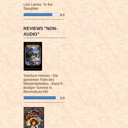
Like Lambs: To the
Slaughter
8,0
¯¯¯¯¯¯¯¯¯¯¯¯¯¯¯¯¯¯¯¯¯¯¯¯
REVIEWS "NON-
AUDIO"
Sherlock Holmes - Die
geheimen Fälle des
Meisterdetektivs - Band 6:
Blutiger Schnee in
Bloomsbury Hill
9,0
¯¯¯¯¯¯¯¯¯¯¯¯¯¯¯¯¯¯¯¯¯¯¯¯