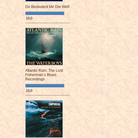
Du Bedeutest Mir Die Welt
10,0
¯¯¯¯¯¯¯¯¯¯¯¯¯¯¯¯¯¯¯¯¯¯¯¯
Atlantic Rain: The Lost
Fisherman’s Blues
Recordings
10,0
¯¯¯¯¯¯¯¯¯¯¯¯¯¯¯¯¯¯¯¯¯¯¯¯