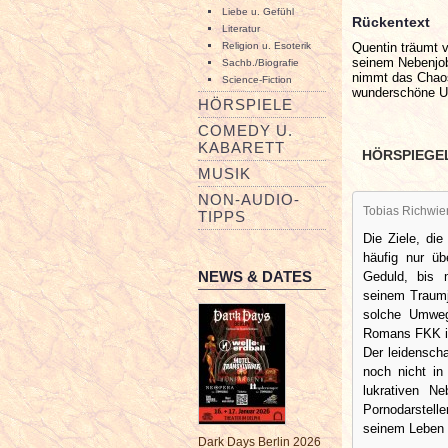
Liebe u. Gefühl
Rückentext
Literatur
Quentin träumt vo
Religion u. Esoterik
seinem Nebenjob 
Sachb./Biografie
nimmt das Chaos 
Science-Fiction
wunderschöne Ur
HÖRSPIELE
COMEDY U.
KABARETT
HÖRSPIEGE
MUSIK
NON-AUDIO-
Tobias Richwie
TIPPS
Die Ziele, di
häufig nur ü
NEWS & DATES
Geduld, bis 
seinem Traumj
solche Umweg
Romans FKK im
Der leidenscha
noch nicht in
lukrativen N
Pornodarstell
seinem Leben 
Dark Days Berlin 2026