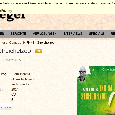
ie Nutzung unserer Dienste erklären Sie sich damit einverstanden, dass wir 
ePrivacy
TES
BERICHTE
VERLOSUNGEN
INTERVIEWS
SPECIALS
RE
mor u. Comedy
FKK im Streichelzoo
treichelzoo
HOT
n
12. März 2015
Hrsg.
Björn Berenz
Oliver Rohrbeck
audio media
ahr
2014
CD
5