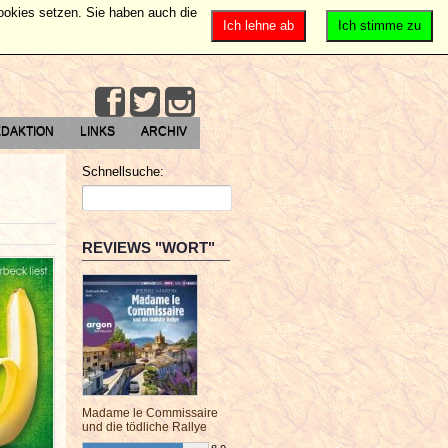
Cookies setzen. Sie haben auch die
Ich lehne ab
Ich stimme zu
DAKTION
LINKS
ARCHIV
Schnellsuche:
REVIEWS "WORT"
Madame le Commissaire
und die tödliche Rallye