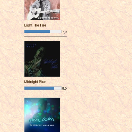
Light The Fire
7,0
¯¯¯¯¯¯¯¯¯¯¯¯¯¯¯¯¯¯¯¯¯¯¯¯
Midnight Blue
8,0
¯¯¯¯¯¯¯¯¯¯¯¯¯¯¯¯¯¯¯¯¯¯¯¯