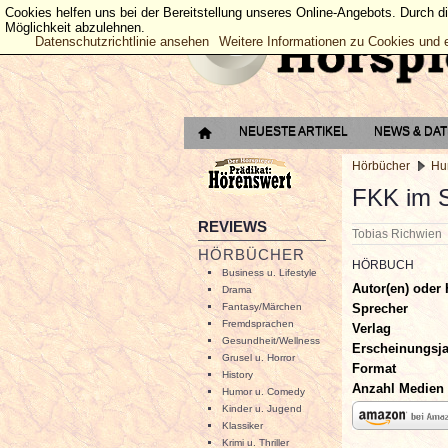
Cookies helfen uns bei der Bereitstellung unseres Online-Angebots. Durch d
Möglichkeit abzulehnen.
Datenschutzrichtlinie ansehen
Weitere Informationen zu Cookies und 
NEUESTE ARTIKEL
NEWS & DA
Hörbücher
Hu
FKK im S
REVIEWS
Tobias Richwie
HÖRBÜCHER
HÖRBUCH
Business u. Lifestyle
Autor(en) oder 
Drama
Sprecher
Fantasy/Märchen
Fremdsprachen
Verlag
Gesundheit/Wellness
Erscheinungsj
Grusel u. Horror
Format
History
Anzahl Medien
Humor u. Comedy
Kinder u. Jugend
Klassiker
Krimi u. Thriller