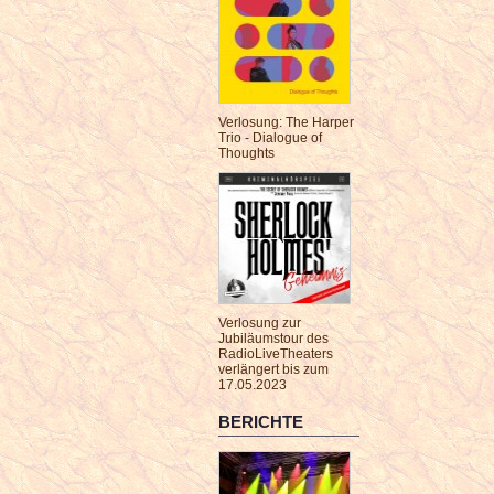
Verlosung: The Harper
Trio - Dialogue of
Thoughts
Verlosung zur
Jubiläumstour des
RadioLiveTheaters
verlängert bis zum
17.05.2023
BERICHTE