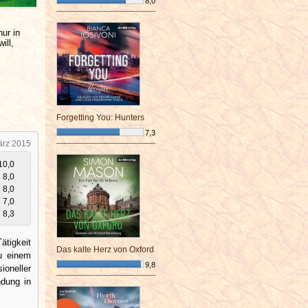
8,0
¯¯¯¯¯¯¯¯¯¯¯¯¯¯¯¯¯¯¯¯¯¯¯¯
nur in
ill,
Forgetting You: Hunters
7,3
ärz 2015
¯¯¯¯¯¯¯¯¯¯¯¯¯¯¯¯¯¯¯¯¯¯¯¯
10,0
8,0
8,0
7,0
8,3
ätigkeit
Das kalte Herz von Oxford
u einem
9,8
oneller
¯¯¯¯¯¯¯¯¯¯¯¯¯¯¯¯¯¯¯¯¯¯¯¯
ndung in