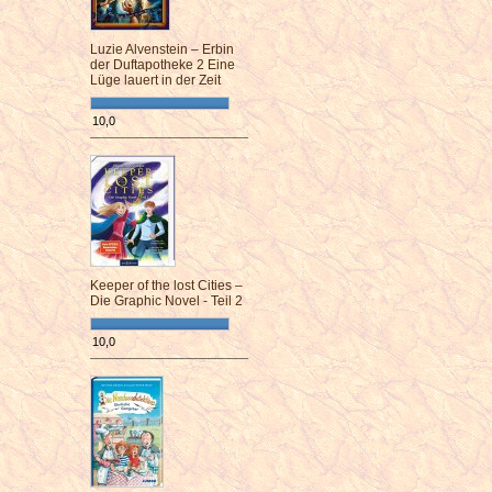
Luzie Alvenstein – Erbin
der Duftapotheke 2 Eine
Lüge lauert in der Zeit
10,0
¯¯¯¯¯¯¯¯¯¯¯¯¯¯¯¯¯¯¯¯¯¯¯¯
Keeper of the lost Cities –
Die Graphic Novel - Teil 2
10,0
¯¯¯¯¯¯¯¯¯¯¯¯¯¯¯¯¯¯¯¯¯¯¯¯