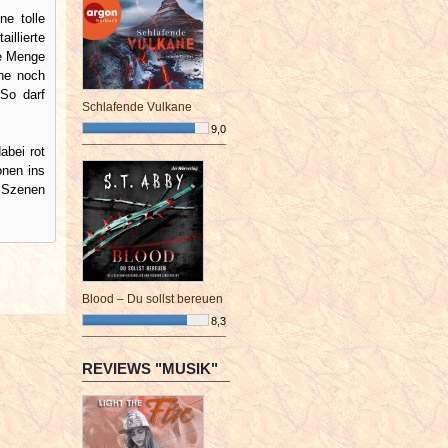
ne tolle
illierte
de Menge
che noch
So darf
Schlafende Vulkane
9,0
¯¯¯¯¯¯¯¯¯¯¯¯¯¯¯¯¯¯¯¯¯¯¯¯
abei rot
onen ins
r Szenen
Blood – Du sollst bereuen
8,3
¯¯¯¯¯¯¯¯¯¯¯¯¯¯¯¯¯¯¯¯¯¯¯¯
REVIEWS "MUSIK"