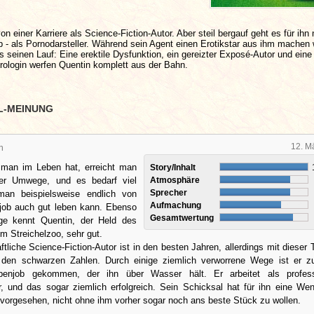
n einer Karriere als Science-Fiction-Autor. Aber steil bergauf geht es für ihn 
- als Pornodarsteller. Während sein Agent einen Erotikstar aus ihm machen w
seinen Lauf: Eine erektile Dysfunktion, ein gereizter Exposé-Autor und eine
ologin werfen Quentin komplett aus der Bahn.
L-MEINUNG
12. M
n
e man im Leben hat, erreicht man
Story/Inhalt
ber Umwege, und es bedarf viel
Atmosphäre
Sprecher
man beispielsweise endlich von
Aufmachung
ob auch gut leben kann. Ebenso
Gesamtwertung
e kennt Quentin, der Held des
 Streichelzoo, sehr gut.
ftliche Science-Fiction-Autor ist in den besten Jahren, allerdings mit dieser T
 den schwarzen Zahlen. Durch einige ziemlich verworrene Wege ist er z
ebenjob gekommen, der ihn über Wasser hält. Er arbeitet als professi
er, und das sogar ziemlich erfolgreich. Sein Schicksal hat für ihn eine We
vorgesehen, nicht ohne ihm vorher sogar noch ans beste Stück zu wollen.