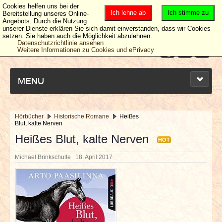
Cookies helfen uns bei der
Ich lehne ab
Ich stimme zu
Bereitstellung unseres Online-
Angebots. Durch die Nutzung
unserer Dienste erklären Sie sich damit einverstanden, dass wir Cookies
setzen. Sie haben auch die Möglichkeit abzulehnen.
Datenschutzrichtlinie ansehen
Weitere Informationen zu Cookies und ePrivacy
MENU
Hörbücher
Historische Romane
Heißes
Blut, kalte Nerven
NEUESTE ARTIKEL
Heißes Blut, kalte Nerven
HOT
NEWS & DATES
Michael Brinkschulte
18. April 2017
BERICHTE
VERLOSUNGEN