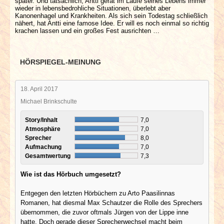
später. Und tatsächlich, Antti gerät im Laufe seines Lebens immer
wieder in lebensbedrohliche Situationen, überlebt aber
Kanonenhagel und Krankheiten. Als sich sein Todestag schließlich
nähert, hat Antti eine famose Idee. Er will es noch einmal so richtig
krachen lassen und ein großes Fest ausrichten …
HÖRSPIEGEL-MEINUNG
18. April 2017
Michael Brinkschulte
Story/Inhalt
7,0
Atmosphäre
7,0
Sprecher
8,0
Aufmachung
7,0
Gesamtwertung
7,3
Wie ist das Hörbuch umgesetzt?
Entgegen den letzten Hörbüchern zu Arto Paasilinnas
Romanen, hat diesmal Max Schautzer die Rolle des Sprechers
übernommen, die zuvor oftmals Jürgen von der Lippe inne
hatte. Doch gerade dieser Sprecherwechsel macht beim