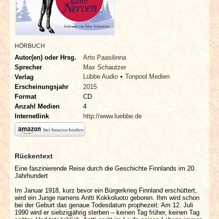
INTERVIEWS
SPECIALS
HÖRBUCH
REDAKTION
Autor(en) oder Hrsg.
Arto Paasilinna
Sprecher
Max Schautzer
Lübbe Audio
Tonpool Medien
Verlag
LINKS
Erscheinungsjahr
2015
Format
CD
ARCHIV
Anzahl Medien
4
Internetlink
http://www.luebbe.de
Rückentext
Eine faszinierende Reise durch die Geschichte Finnlands im 20.
Jahrhundert
Im Januar 1918, kurz bevor ein Bürgerkrieg Finnland erschüttert,
wird ein Junge namens Antti Kokkoluoto geboren. Ihm wird schon
bei der Geburt das genaue Todesdatum prophezeit: Am 12. Juli
1990 wird er siebzigjährig sterben – keinen Tag früher, keinen Tag