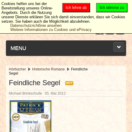
Cookies helfen uns bei der
Ich lehne ab
Ich stimme zu
Bereitstellung unseres Online-
Angebots. Durch die Nutzung
unserer Dienste erklären Sie sich damit einverstanden, dass wir Cookies
setzen. Sie haben auch die Möglichkeit abzulehnen.
Datenschutzrichtlinie ansehen
Weitere Informationen zu Cookies und ePrivacy
MENU
Hörbücher
Historische Romane
Feindliche
Segel
NEUESTE ARTIKEL
Feindliche Segel
HOT
NEWS & DATES
Michael Brinkschulte
05. Mai 2012
BERICHTE
VERLOSUNGEN