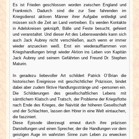
Es ist Frieden geschlossen worden zwischen England und
Frankreich. Dadurch sind die zur See fahrenden im
Kriegsdienst aktiven Männer ihrer Aufgabe entledigt und
müssen sich die Zeit an Land vertreiben. Es werden Kontakte
in Adelskreisen geknüpft, Bälle und Feste besucht, gefeiert
und veranstaltet. Und dieser Art des Lebenswandels kann sich
auch Jack Aubrey nicht verschließen, auch wenn er immer
wieder anzuecken weiß. Erst ein wiederaufflammen von
Kriegshandlungen bringt wieder Aktion ins Leben von Kapitän
Jack Aubrey und seinem Gefährten und Freund Dr. Stephen
Maturin.
In geradezu liebevoller Art schildert Patrick O´Brian die
historischen Ereignisse mit geschichtlicher Präzision, bindet
dabei aber zudem fiktive Handlungsstränge und –personen ein.
Die Schilderungen des gesellschaftlichen Lebens mit
sämtlichem Klatsch und Tratsch, der Probleme der Kriegsflotte
nach Ende des Krieges, der Naivität der höheren Gesellschaft
und der Schlachten, lassen den Hörer in eine Welt eintauchen,
die fasziniert.
Diese Episode überzeugt erneut durch ihre präzisen
Darstellungen und einen Sprecher, der die Handlungen vor dem
geistigen Auge im wahrsten Sinne zum Leben zu erwecken