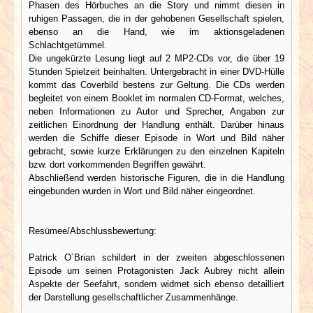
Phasen des Hörbuches an die Story und nimmt diesen in
ruhigen Passagen, die in der gehobenen Gesellschaft spielen,
ebenso an die Hand, wie im aktionsgeladenen
Schlachtgetümmel.
Die ungekürzte Lesung liegt auf 2 MP2-CDs vor, die über 19
Stunden Spielzeit beinhalten. Untergebracht in einer DVD-Hülle
kommt das Coverbild bestens zur Geltung. Die CDs werden
begleitet von einem Booklet im normalen CD-Format, welches,
neben Informationen zu Autor und Sprecher, Angaben zur
zeitlichen Einordnung der Handlung enthält. Darüber hinaus
werden die Schiffe dieser Episode in Wort und Bild näher
gebracht, sowie kurze Erklärungen zu den einzelnen Kapiteln
bzw. dort vorkommenden Begriffen gewährt.
Abschließend werden historische Figuren, die in die Handlung
eingebunden wurden in Wort und Bild näher eingeordnet.
Resümee/Abschlussbewertung:
Patrick O´Brian schildert in der zweiten abgeschlossenen
Episode um seinen Protagonisten Jack Aubrey nicht allein
Aspekte der Seefahrt, sondern widmet sich ebenso detailliert
der Darstellung gesellschaftlicher Zusammenhänge.