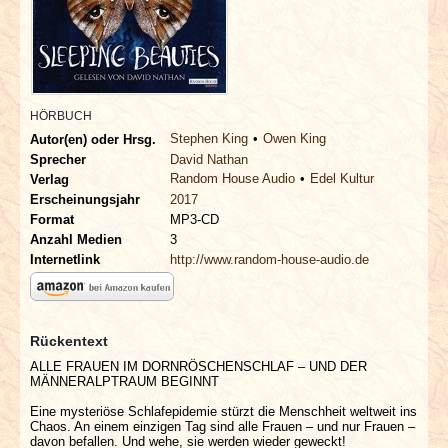
INTERVIEWS
SPECIALS
REDAKTION
HÖRBUCH
Stephen King
Owen King
Autor(en) oder Hrsg.
Sprecher
David Nathan
LINKS
Random House Audio
Edel Kultur
Verlag
Erscheinungsjahr
2017
ARCHIV
Format
MP3-CD
Anzahl Medien
3
Internetlink
http://www.random-house-audio.de
Rückentext
ALLE FRAUEN IM DORNRÖSCHENSCHLAF – UND DER
MÄNNERALPTRAUM BEGINNT
Eine mysteriöse Schlafepidemie stürzt die Menschheit weltweit ins
Chaos. An einem einzigen Tag sind alle Frauen – und nur Frauen –
davon befallen. Und wehe, sie werden wieder geweckt!