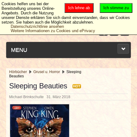
Cookies helfen uns bei der
Ich lehne ab
Ich stimme zu
Bereitstellung unseres Online-
Angebots. Durch die Nutzung
unserer Dienste erklären Sie sich damit einverstanden, dass wir Cookies
setzen. Sie haben auch die Möglichkeit abzulehnen.
Datenschutzrichtlinie ansehen
Weitere Informationen zu Cookies und ePrivacy
MENU
Hörbücher
Grusel u. Horror
Sleeping
Beauties
NEUESTE ARTIKEL
Sleeping Beauties
HOT
NEWS & DATES
Michael Brinkschulte
31. März 2018
BERICHTE
VERLOSUNGEN