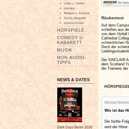
Liebe u. Gefühl
Literatur
Religion u. Esoterik
Rückentext
Sachb./Biografie
Science-Fiction
Auf dem Campus 
schießen aus de
HÖRSPIELE
von dem Vorfall 
COMEDY U.
Cathedral Colleg
KABARETT
schrecklichen Na
Doch der schein
MUSIK
Lieblingsstuden
NON-AUDIO-
Die SINCLAIR AC
TIPPS
dem Scotland Yar
die Trainees de
NEWS & DATES
HÖRSPIEGE
Michael Brinksc
Wie ist das 
Die fünfte Fol
wird der Hörer 
Dark Days Berlin 2026