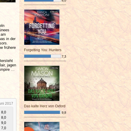
8,0
¯¯¯¯¯¯¯¯¯¯¯¯¯¯¯¯¯¯¯¯¯¯¯¯
eln
ainees
t am
as in der
sors.
e frühere
Forgetting You: Hunters
7,3
tersteht
¯¯¯¯¯¯¯¯¯¯¯¯¯¯¯¯¯¯¯¯¯¯¯¯
air, jagen
ampire …
uni 2017
Das kalte Herz von Oxford
8,0
9,8
8,0
¯¯¯¯¯¯¯¯¯¯¯¯¯¯¯¯¯¯¯¯¯¯¯¯
9,0
7,0