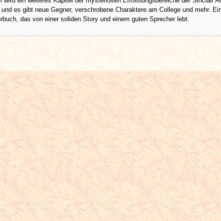
l wird ein weiteres Kapitel der mysteriösen Ermittlungsbereiche der Sinclair
 und es gibt neue Gegner, verschrobene Charaktere am College und mehr. Ei
buch, das von einer soliden Story und einem guten Sprecher lebt.