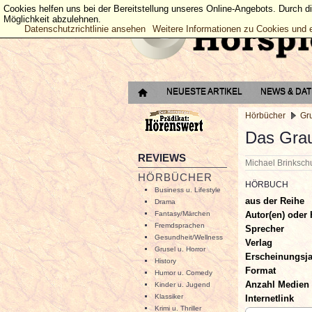
Cookies helfen uns bei der Bereitstellung unseres Online-Angebots. Durch d
Möglichkeit abzulehnen.
Datenschutzrichtlinie ansehen
Weitere Informationen zu Cookies und 
NEUESTE ARTIKEL
NEWS & DA
Hörbücher
Gru
Das Grau
REVIEWS
Michael Brinksc
HÖRBÜCHER
HÖRBUCH
Business u. Lifestyle
aus der Reihe
Drama
Autor(en) oder 
Fantasy/Märchen
Fremdsprachen
Sprecher
Gesundheit/Wellness
Verlag
Grusel u. Horror
Erscheinungsj
History
Format
Humor u. Comedy
Anzahl Medien
Kinder u. Jugend
Klassiker
Internetlink
Krimi u. Thriller