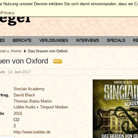
ie Nutzung unserer Dienste erklären Sie sich damit einverstanden, dass wir 
ePrivacy
TES
BERICHTE
VERLOSUNGEN
INTERVIEWS
SPECIALS
RE
sel u. Horror
Das Grauen von Oxford
en von Oxford
HOT
hulte
13. Juni 2017
Sinclair Academy
Hrsg.
David Black
Thomas Balou Martin
Lübbe Audio
Tonpool Medien
ahr
2016
CD
2
http://www.luebbe.de