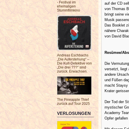
- Festival im
auf der CD sel
ehemaligen
von Thomas Ba
Stummfilmkino
bringt seine v
Musik passend
Das Booklet zi
nähere Charakt
von David Blac
Resümee/Abs
Andreas Eschbachs
„Die Auferstehung“ –
Die Vermutung,
Die Kult-Detektive von
„Die drei ???“ sind
versetzt, lieg
zurück. Erwachsen.
andere Ursache
und Füßen dage
macht Staysy s
Krater gerisse
The Pineapple Thief
Der Tod der St
zurück auf Tour 2025
mystischer Gr
Academy Team 
VERLOSUNGEN
Opfer gefallen