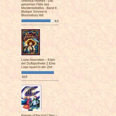
Sherlock Holmes - Die
geheimen Fälle des
Meisterdetektivs - Band 6:
Blutiger Schnee in
Bloomsbury Hill
9,0
¯¯¯¯¯¯¯¯¯¯¯¯¯¯¯¯¯¯¯¯¯¯¯¯
Luzie Alvenstein – Erbin
der Duftapotheke 2 Eine
Lüge lauert in der Zeit
10,0
¯¯¯¯¯¯¯¯¯¯¯¯¯¯¯¯¯¯¯¯¯¯¯¯
Keeper of the lost Cities –