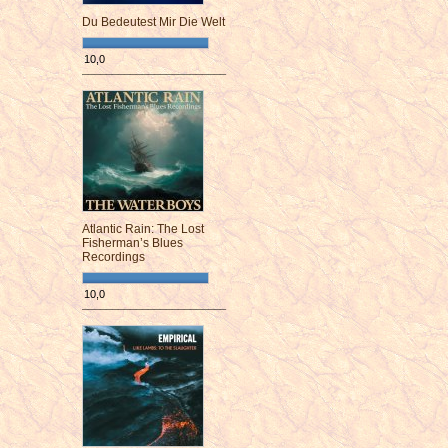
Du Bedeutest Mir Die Welt
10,0
¯¯¯¯¯¯¯¯¯¯¯¯¯¯¯¯¯¯¯¯¯¯¯¯
Atlantic Rain: The Lost
Fisherman’s Blues
Recordings
10,0
¯¯¯¯¯¯¯¯¯¯¯¯¯¯¯¯¯¯¯¯¯¯¯¯