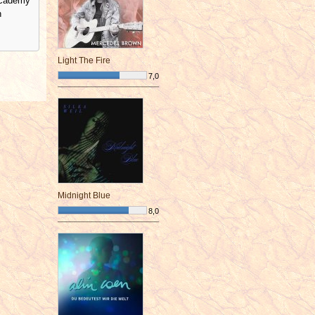
 Academy
n
Light The Fire
7,0
¯¯¯¯¯¯¯¯¯¯¯¯¯¯¯¯¯¯¯¯¯¯¯¯
Midnight Blue
8,0
¯¯¯¯¯¯¯¯¯¯¯¯¯¯¯¯¯¯¯¯¯¯¯¯