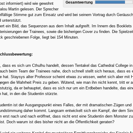
Gesamtwertung
bst informiert) wird wie gewohnt
lou Martin gelesen. Der Sprecher
ielfältige Stimme gut zum Einsatz und wird bei seinem Vortrag durch Geräusc
 unterstützt.
ert ein Bild, das Sequenzen aus dem Inhalt aufgreift. Im Innern des Booklets
erisierungen der Trainees, sowie die bisherigen Cover zu finden. Die Spielzeit
k geschriebenen Folge, liegt bei 154 Minuten.
chlussbewertung:
 dass es sich um Cthulhu handelt, dessen Tentakel das Cathedral College i
t auch beim Team der Trainees nahe, doch schnell stellt sich heraus, dass es 
 hat. Staysys alter Professor scheint etwas zu wissen, wehrt sich aber mit
gen die Wahrheit Preis zu geben. Wütend, wie man ihn nicht kennt, tritt er a
tutzig, da er behauptet, dass es sich nur um ein Erdbeben handelte, das ei
n hat, in den die Studentin stürzte.
udentin ist der Ausgangspunkt eines Falles, der mit dramatischen Zügen und
undstimmung daher kommt. Langsam entwickelt sich ein Kampf, der dem Sinc
erst nach und nach eröffnet, dass nicht erst eine Studentin dem Monster z
 ist. Doch warum ist dies bisher nicht an die Öffentlichkeit geraten?