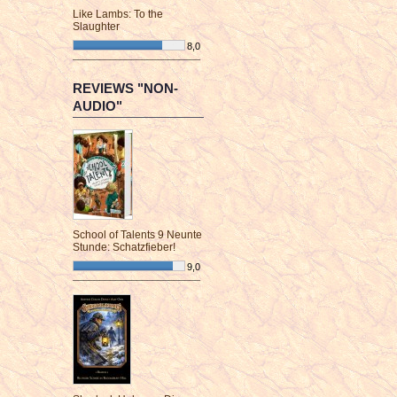
Like Lambs: To the
Slaughter
8,0
¯¯¯¯¯¯¯¯¯¯¯¯¯¯¯¯¯¯¯¯¯¯¯¯
REVIEWS "NON-
AUDIO"
School of Talents 9 Neunte
Stunde: Schatzfieber!
9,0
¯¯¯¯¯¯¯¯¯¯¯¯¯¯¯¯¯¯¯¯¯¯¯¯