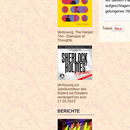
Mit diesem Fal
aufgeschlagen
gelungenes Hör
Tweet
Verlosung: The Harper
Trio - Dialogue of
Thoughts
Verlosung zur
Jubiläumstour des
RadioLiveTheaters
verlängert bis zum
17.05.2023
BERICHTE