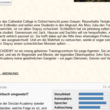
des Cathedral College in Oxford herrscht pures Grauen: Riesenhafte Tentak
m Erdboden und reißen eine Studentin in den Abgrund. Als Miss Julia den Tr
berichtet, ist vor allem Staysy schockiert. Schließlich hat sie jahrelang selbs
e studiert. Gemeinsam mit Jack, Hassan und Sachiko will sie herausfinden, w
cht wirklich passiert ist. Sie hofft dabei auf die Hilfe ihres ehemaligen Profes
t wie ausgewechselt. Und um die Wahrheit zu vertuschen, würde er sogar sein
tin Staysy einem schrecklichen Monster opfern …
ADEMY ist ein streng geheimes Trainingszentrum für junge Agenten. Sie un
d, und wie ihr Begründer und Mentor, der legendäre Oberinspektor John Sincl
r Academy keine gewöhnlichen Gangster – sie jagen Dämonen, Geister und V
L-MEINUNG
13. J
hulte
Hörbuch umgesetzt?
Story/Inhalt
Atmosphäre
Sprecher
ge der Sinclair Academy (wieder
Aufmachung
darüber, welche Folge es ist, erst