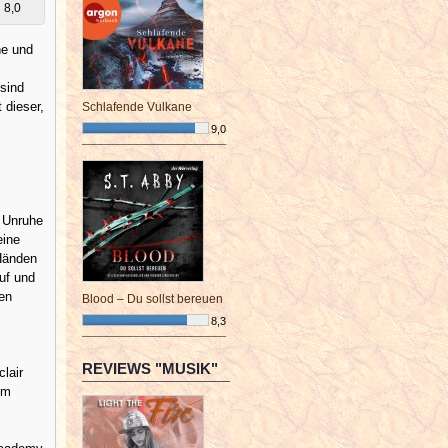
8,0
he und
 sind
 dieser,
Schlafende Vulkane
9,0
¯¯¯¯¯¯¯¯¯¯¯¯¯¯¯¯¯¯¯¯¯¯¯¯
n Unruhe
eine
 Händen
uf und
nen
Blood – Du sollst bereuen
8,3
¯¯¯¯¯¯¯¯¯¯¯¯¯¯¯¯¯¯¯¯¯¯¯¯
REVIEWS "MUSIK"
lair
um