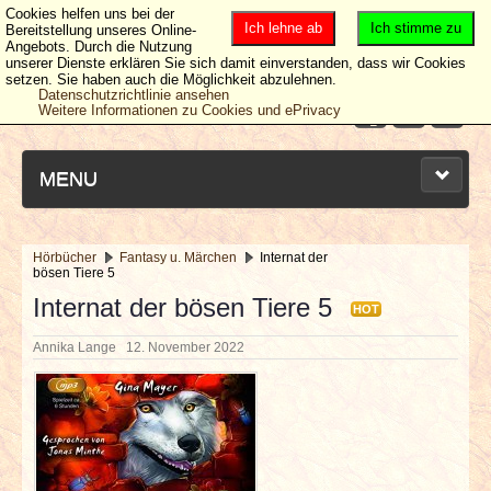
Cookies helfen uns bei der
Ich lehne ab
Ich stimme zu
Bereitstellung unseres Online-
Angebots. Durch die Nutzung
unserer Dienste erklären Sie sich damit einverstanden, dass wir Cookies
setzen. Sie haben auch die Möglichkeit abzulehnen.
Datenschutzrichtlinie ansehen
Weitere Informationen zu Cookies und ePrivacy
MENU
Hörbücher
Fantasy u. Märchen
Internat der
bösen Tiere 5
NEUESTE ARTIKEL
Internat der bösen Tiere 5
HOT
NEWS & DATES
Annika Lange
12. November 2022
BERICHTE
VERLOSUNGEN