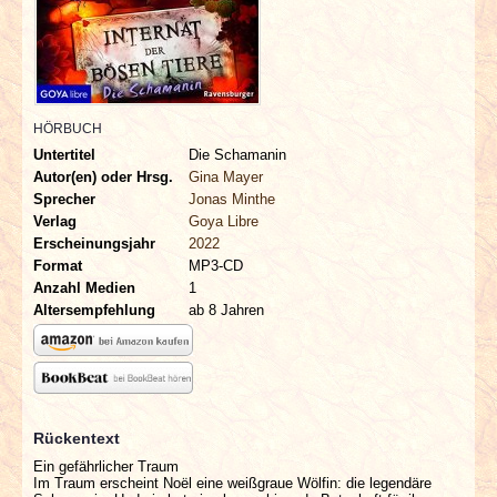
INTERVIEWS
SPECIALS
REDAKTION
HÖRBUCH
Untertitel
Die Schamanin
Autor(en) oder Hrsg.
Gina Mayer
LINKS
Sprecher
Jonas Minthe
Verlag
Goya Libre
ARCHIV
Erscheinungsjahr
2022
Format
MP3-CD
Anzahl Medien
1
Altersempfehlung
ab 8 Jahren
Rückentext
Ein gefährlicher Traum
Im Traum erscheint Noël eine weißgraue Wölfin: die legendäre