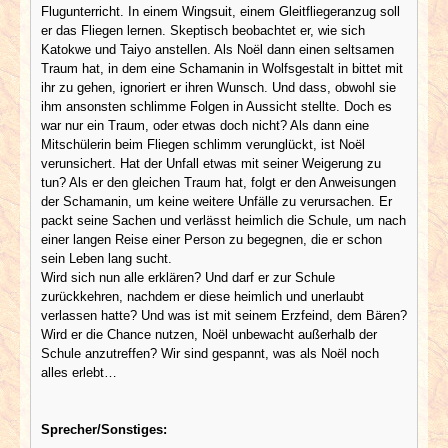
Flugunterricht. In einem Wingsuit, einem Gleitfliegeranzug soll
er das Fliegen lernen. Skeptisch beobachtet er, wie sich
Katokwe und Taiyo anstellen. Als Noël dann einen seltsamen
Traum hat, in dem eine Schamanin in Wolfsgestalt in bittet mit
ihr zu gehen, ignoriert er ihren Wunsch. Und dass, obwohl sie
ihm ansonsten schlimme Folgen in Aussicht stellte. Doch es
war nur ein Traum, oder etwas doch nicht? Als dann eine
Mitschülerin beim Fliegen schlimm verunglückt, ist Noël
verunsichert. Hat der Unfall etwas mit seiner Weigerung zu
tun? Als er den gleichen Traum hat, folgt er den Anweisungen
der Schamanin, um keine weitere Unfälle zu verursachen. Er
packt seine Sachen und verlässt heimlich die Schule, um nach
einer langen Reise einer Person zu begegnen, die er schon
sein Leben lang sucht.
Wird sich nun alle erklären? Und darf er zur Schule
zurückkehren, nachdem er diese heimlich und unerlaubt
verlassen hatte? Und was ist mit seinem Erzfeind, dem Bären?
Wird er die Chance nutzen, Noël unbewacht außerhalb der
Schule anzutreffen? Wir sind gespannt, was als Noël noch
alles erlebt…
Sprecher/Sonstiges: