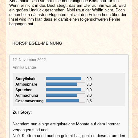
Schamanin. Und sie hat eine beunruhigende Botschaft für ihn.
Wenn er nicht in das Boot steigt, das am Ufer auf ihn wartet, wird
ein großes Unglück geschehen. Noël traut der Wölfin nicht. Doch
schon beim nächsten Flugunterricht auf den Felsen hoch über der
Insel wird ihm klar, dass er damit einen folgenschweren Fehler
begangen hat...
HÖRSPIEGEL-MEINUNG
12. November 2022
Annika Lange
Story/Inhalt
9,0
Atmosphäre
8,0
Sprecher
9,0
Aufmachung
8,0
Gesamtwertung
8,5
Zur Story:
Nachdem nun einige ereignisreiche Monate auf dem Internat
vergangen sind und
Noël Klettern und Tauchen gelernt hat, geht es diesmal um den