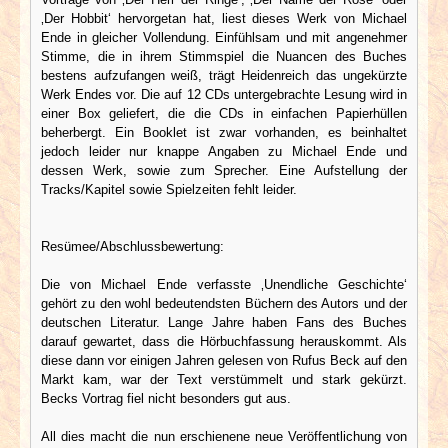
‚Der Hobbit‘ hervorgetan hat, liest dieses Werk von Michael
Ende in gleicher Vollendung. Einfühlsam und mit angenehmer
Stimme, die in ihrem Stimmspiel die Nuancen des Buches
bestens aufzufangen weiß, trägt Heidenreich das ungekürzte
Werk Endes vor. Die auf 12 CDs untergebrachte Lesung wird in
einer Box geliefert, die die CDs in einfachen Papierhüllen
beherbergt. Ein Booklet ist zwar vorhanden, es beinhaltet
jedoch leider nur knappe Angaben zu Michael Ende und
dessen Werk, sowie zum Sprecher. Eine Aufstellung der
Tracks/Kapitel sowie Spielzeiten fehlt leider.
Resümee/Abschlussbewertung:
Die von Michael Ende verfasste ‚Unendliche Geschichte‘
gehört zu den wohl bedeutendsten Büchern des Autors und der
deutschen Literatur. Lange Jahre haben Fans des Buches
darauf gewartet, dass die Hörbuchfassung herauskommt. Als
diese dann vor einigen Jahren gelesen von Rufus Beck auf den
Markt kam, war der Text verstümmelt und stark gekürzt.
Becks Vortrag fiel nicht besonders gut aus.
All dies macht die nun erschienene neue Veröffentlichung von