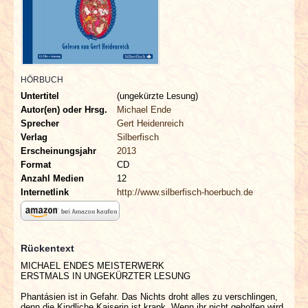
INTERVIEWS
SPECIALS
REDAKTION
HÖRBUCH
Untertitel
(ungekürzte Lesung)
Autor(en) oder Hrsg.
Michael Ende
LINKS
Sprecher
Gert Heidenreich
Verlag
Silberfisch
ARCHIV
Erscheinungsjahr
2013
Format
CD
Anzahl Medien
12
Internetlink
http://www.silberfisch-hoerbuch.de
Rückentext
MICHAEL ENDES MEISTERWERK
ERSTMALS IN UNGEKÜRZTER LESUNG
Phantásien ist in Gefahr. Das Nichts droht alles zu verschlingen,
denn die Kindliche Kaiserin ist krank. Wenn ihr nicht geholfen wird,