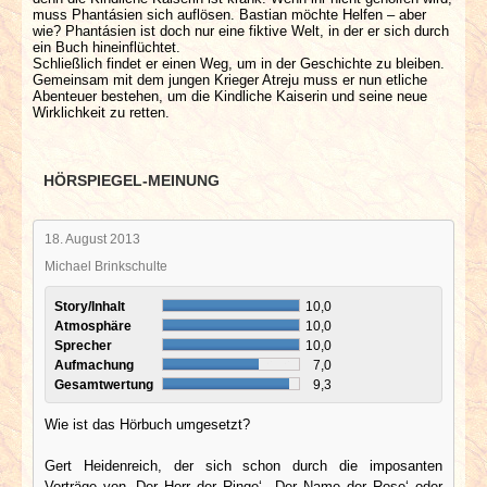
muss Phantásien sich auflösen. Bastian möchte Helfen – aber
wie? Phantásien ist doch nur eine fiktive Welt, in der er sich durch
ein Buch hineinflüchtet.
Schließlich findet er einen Weg, um in der Geschichte zu bleiben.
Gemeinsam mit dem jungen Krieger Atreju muss er nun etliche
Abenteuer bestehen, um die Kindliche Kaiserin und seine neue
Wirklichkeit zu retten.
HÖRSPIEGEL-MEINUNG
18. August 2013
Michael Brinkschulte
Story/Inhalt
10,0
Atmosphäre
10,0
Sprecher
10,0
Aufmachung
7,0
Gesamtwertung
9,3
Wie ist das Hörbuch umgesetzt?
Gert Heidenreich, der sich schon durch die imposanten
Vorträge von ‚Der Herr der Ringe‘, ‚Der Name der Rose‘ oder