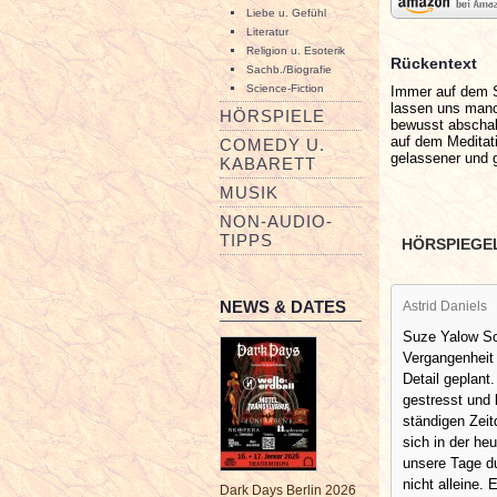
Liebe u. Gefühl
Literatur
Religion u. Esoterik
Rückentext
Sachb./Biografie
Science-Fiction
Immer auf dem S
lassen uns manch
HÖRSPIELE
bewusst abschalt
auf dem Meditat
COMEDY U.
gelassener und 
KABARETT
MUSIK
NON-AUDIO-
TIPPS
HÖRSPIEGE
NEWS & DATES
Astrid Daniels
Suze Yalow Sc
Vergangenheit 
Detail geplant.
gestresst und 
ständigen Zeit
sich in der he
unsere Tage du
nicht alleine.
Dark Days Berlin 2026