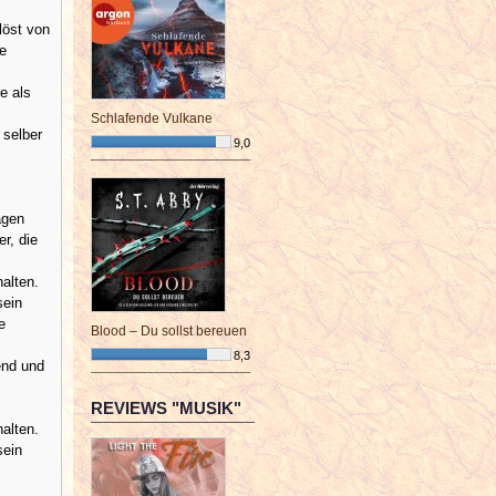
löst von
Be
e als
Schlafende Vulkane
 selber
9,0
¯¯¯¯¯¯¯¯¯¯¯¯¯¯¯¯¯¯¯¯¯¯¯¯
agen
er, die
halten.
sein
e
Blood – Du sollst bereuen
8,3
end und
¯¯¯¯¯¯¯¯¯¯¯¯¯¯¯¯¯¯¯¯¯¯¯¯
REVIEWS "MUSIK"
halten.
sein