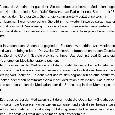
 Ansatz der Autorin sehr gut, denn Sie betrachtet und betreibt Meditation losge
ion. Natürlich erfindet Suze Yalof Schwartz das Rad nicht neu. Sie trifft mit "
h genau den Nerv der Zeit. Sie hat die komplizierte Meditationspraxis in
he Häppchen heruntergebrochen. Sie gibt immer wieder Hinweise darauf was si
et und was nicht. Vor allem gibt Sie dem Hörer immer wieder verschiedene
nd weist darauf hin wie sehr sich manch einer durch die eigenen Denkmuster
tzt.
t in verschiedene Abschnitte gegliedert. Zunächst wird erklärt was Meditation
und was sie bringen kann. Die zweite CD enthält Informationen zu den Grundl
. Die dritte CD enthält viele praktische Tipps. Das Buch ist ideal für Einsteig
 zur eigenen Meditationspraxis suchen.
klärt, dass es bei der Meditation nicht darum geht die Gedanken völlig abzusc
ehr darum die Gedanken vorbei ziehen zu lassen und sich dieser bewusst zu 
ertung vorzunehmen. Es geht nicht darum sich dogmatisch an eine bestimmt
 halten oder einen bestimmten Ablauf der Meditation einzuhalten. Das einzige
te es sein, dass sich die Meditation oder die Sitzhaltung in dem Moment pass
t.
klärt, dass es bei der Meditation nicht darum geht die Gedanken völlig abzusc
ehr darum die Gedanken vorbei ziehen zu lassen und sich dieser bewusst zu 
ertung vorzunehmen. Es ist völlig in Ordnung, wenn die Gedanken einmal nur
ren. Der positive Effekt der Meditation setzt trotzdem ein.