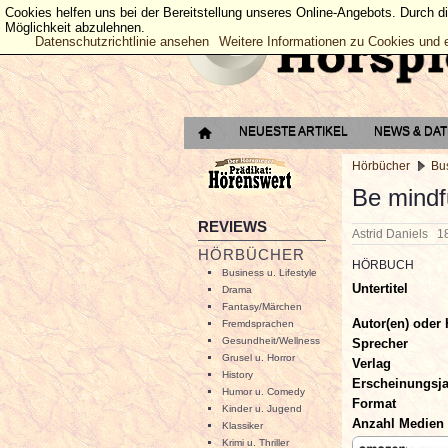
Cookies helfen uns bei der Bereitstellung unseres Online-Angebots. Durch d
Möglichkeit abzulehnen.
Datenschutzrichtlinie ansehen
Weitere Informationen zu Cookies und 
NEUESTE ARTIKEL
NEWS & DA
Hörbücher
Bus
Be mindf
REVIEWS
Astrid Daniels
1
HÖRBÜCHER
HÖRBUCH
Business u. Lifestyle
Untertitel
Drama
Fantasy/Märchen
Autor(en) oder 
Fremdsprachen
Gesundheit/Wellness
Sprecher
Grusel u. Horror
Verlag
History
Erscheinungsj
Humor u. Comedy
Format
Kinder u. Jugend
Anzahl Medien
Klassiker
Krimi u. Thriller