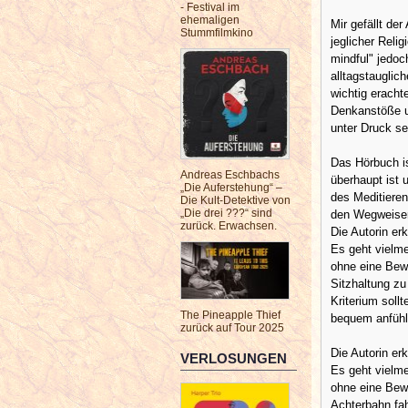
- Festival im
ehemaligen
Mir gefällt der
Stummfilmkino
jeglicher Relig
mindful" jedoc
alltagstauglic
wichtig eracht
Denkanstöße u
unter Druck se
Das Hörbuch is
Andreas Eschbachs
überhaupt ist 
„Die Auferstehung“ –
des Meditierens
Die Kult-Detektive von
„Die drei ???“ sind
den Wegweiser
zurück. Erwachsen.
Die Autorin er
Es geht vielm
ohne eine Bew
Sitzhaltung zu
Kriterium soll
The Pineapple Thief
bequem anfühl
zurück auf Tour 2025
Die Autorin er
VERLOSUNGEN
Es geht vielm
ohne eine Bew
Achterbahn fah