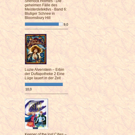
Sherlock Holmes - Die
geheimen Fälle des
Meisterdetektivs - Band 6:
Blutiger Schnee in
Bloomsbury Hill
9,0
¯¯¯¯¯¯¯¯¯¯¯¯¯¯¯¯¯¯¯¯¯¯¯¯
Luzie Alvenstein – Erbin
der Duftapotheke 2 Eine
Lüge lauert in der Zeit
10,0
¯¯¯¯¯¯¯¯¯¯¯¯¯¯¯¯¯¯¯¯¯¯¯¯
Keeper of the lost Cities –