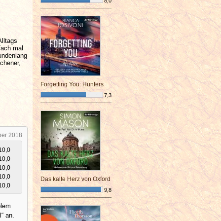
8,0
¯¯¯¯¯¯¯¯¯¯¯¯¯¯¯¯¯¯¯¯¯¯¯¯
lltags
fach mal
tundenlang
chener,
Forgetting You: Hunters
7,3
¯¯¯¯¯¯¯¯¯¯¯¯¯¯¯¯¯¯¯¯¯¯¯¯
ber 2018
10,0
10,0
10,0
10,0
Das kalte Herz von Oxford
10,0
9,8
¯¯¯¯¯¯¯¯¯¯¯¯¯¯¯¯¯¯¯¯¯¯¯¯
blem
l“ an.