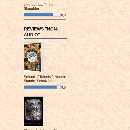
Like Lambs: To the
Slaughter
8,0
¯¯¯¯¯¯¯¯¯¯¯¯¯¯¯¯¯¯¯¯¯¯¯¯
REVIEWS "NON-
AUDIO"
School of Talents 9 Neunte
Stunde: Schatzfieber!
9,0
¯¯¯¯¯¯¯¯¯¯¯¯¯¯¯¯¯¯¯¯¯¯¯¯