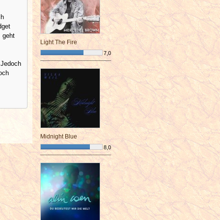
ch
dget
s geht
Light The Fire
7,0
. Jedoch
¯¯¯¯¯¯¯¯¯¯¯¯¯¯¯¯¯¯¯¯¯¯¯¯
doch
Midnight Blue
8,0
¯¯¯¯¯¯¯¯¯¯¯¯¯¯¯¯¯¯¯¯¯¯¯¯