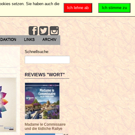
Cookies setzen. Sie haben auch die
Ich lehne ab
Ich stimme zu
DAKTION
LINKS
ARCHIV
Schnellsuche:
REVIEWS "WORT"
Madame le Commissaire
und die tödliche Rallye