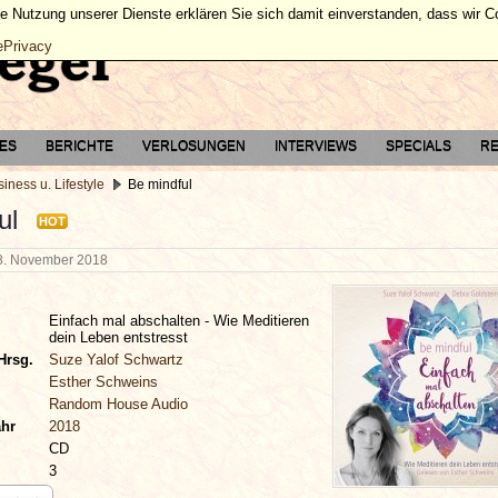
ie Nutzung unserer Dienste erklären Sie sich damit einverstanden, dass wir 
ePrivacy
TES
BERICHTE
VERLOSUNGEN
INTERVIEWS
SPECIALS
RE
iness u. Lifestyle
Be mindful
ul
HOT
8. November 2018
Einfach mal abschalten - Wie Meditieren
dein Leben entstresst
Hrsg.
Suze Yalof Schwartz
Esther Schweins
Random House Audio
ahr
2018
CD
3