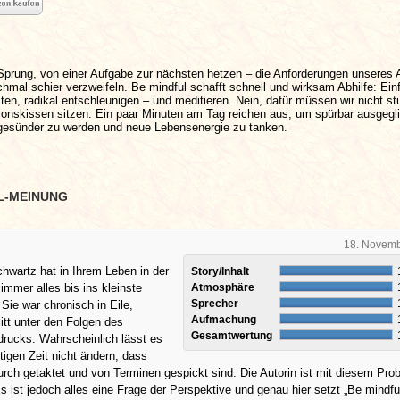
prung, von einer Aufgabe zur nächsten hetzen – die Anforderungen unseres A
mal schier verzweifeln. Be mindful schafft schnell und wirksam Abhilfe: Ein
en, radikal entschleunigen – und meditieren. Nein, dafür müssen wir nicht s
ionskissen sitzen. Ein paar Minuten am Tag reichen aus, um spürbar ausgegli
gesünder zu werden und neue Lebensenergie zu tanken.
L-MEINUNG
18. Novem
hwartz hat in Ihrem Leben in der
Story/Inhalt
immer alles bis ins kleinste
Atmosphäre
Sprecher
 Sie war chronisch in Eile,
Aufmachung
litt unter den Folgen des
Gesamtwertung
drucks. Wahrscheinlich lässt es
utigen Zeit nicht ändern, dass
rch getaktet und von Terminen gespickt sind. Die Autorin ist mit diesem Pro
 Es ist jedoch alles eine Frage der Perspektive und genau hier setzt „Be mindfu