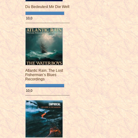
Du Bedeutest Mir Die Welt
10,0
¯¯¯¯¯¯¯¯¯¯¯¯¯¯¯¯¯¯¯¯¯¯¯¯
Atlantic Rain: The Lost
Fisherman’s Blues
Recordings
10,0
¯¯¯¯¯¯¯¯¯¯¯¯¯¯¯¯¯¯¯¯¯¯¯¯